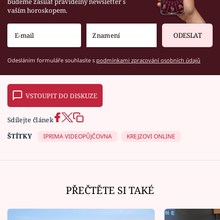
budeme zasílat pravidelný newsletter s
vaším horoskopem.
ODESLAT
Odesláním formuláře souhlasíte s
podmínkami zpracování osobních údajů
VSTOUPIT DO DISKUZE
Sdílejte článek
ŠTÍTKY
IPRIMA VIDEOPŮJČOVNA
KREJZOVI ONLINE
PŘEČTĚTE SI TAKÉ