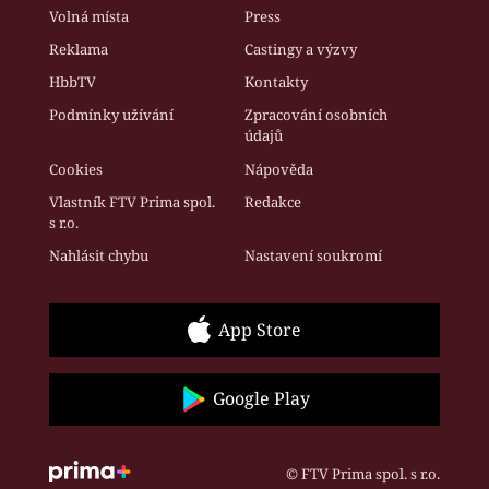
Volná místa
Press
Reklama
Castingy a výzvy
HbbTV
Kontakty
Podmínky užívání
Zpracování osobních
údajů
Cookies
Nápověda
Vlastník FTV Prima spol.
Redakce
s r.o.
Nahlásit chybu
Nastavení soukromí
App Store
Google Play
© FTV Prima spol. s r.o.