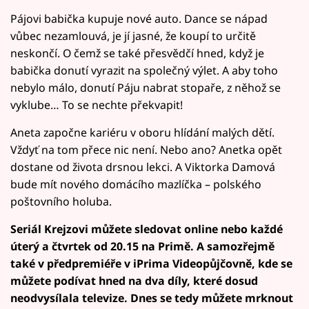
Pájovi babička kupuje nové auto. Dance se nápad
vůbec nezamlouvá, je jí jasné, že koupí to určitě
neskončí. O čemž se také přesvědčí hned, když je
babička donutí vyrazit na společný výlet. A aby toho
nebylo málo, donutí Páju nabrat stopaře, z něhož se
vyklube… To se nechte překvapit!
Aneta započne kariéru v oboru hlídání malých dětí.
Vždyť na tom přece nic není. Nebo ano? Anetka opět
dostane od života drsnou lekci. A Viktorka Damová
bude mít nového domácího mazlíčka – polského
poštovního holuba.
Seriál Krejzovi můžete sledovat online nebo každé
úterý a čtvrtek od 20.15 na Primě. A samozřejmě
také v předpremiéře v iPrima Videopůjčovně, kde se
můžete podívat hned na dva díly, které dosud
neodvysílala televize. Dnes se tedy můžete mrknout