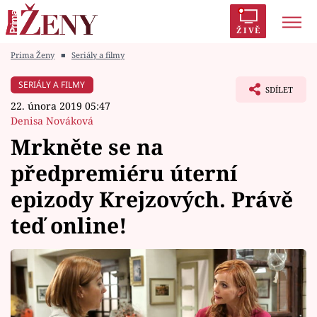
ŽIVĚ
Prima Ženy
■
Seriály a filmy
Trendy:
Polabí
Inspekce
Prostřeno!
AYTO?
SERIÁLY A FILMY
SDÍLET
Módní alarm
Zrádci
Proměny
22. února 2019 05:47
Denisa Nováková
Mrkněte se na
předpremiéru úterní
Témata
epizody Krejzových. Právě
Celebrity
teď online!
Vztahy
Seriály