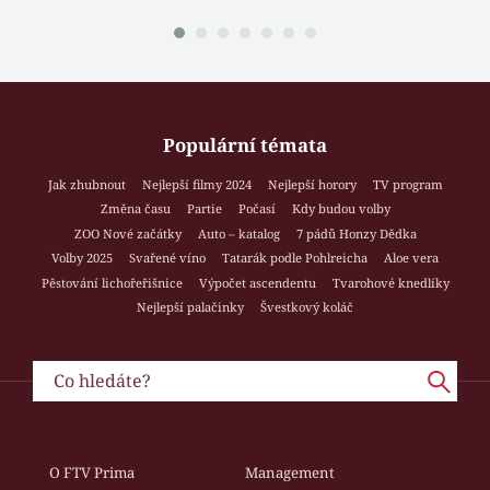
Populární témata
Jak zhubnout
Nejlepší filmy 2024
Nejlepší horory
TV program
Změna času
Partie
Počasí
Kdy budou volby
ZOO Nové začátky
Auto – katalog
7 pádů Honzy Dědka
Volby 2025
Svařené víno
Tatarák podle Pohlreicha
Aloe vera
Pěstování lichořeřišnice
Výpočet ascendentu
Tvarohové knedlíky
Nejlepší palačinky
Švestkový koláč
O FTV Prima
Management