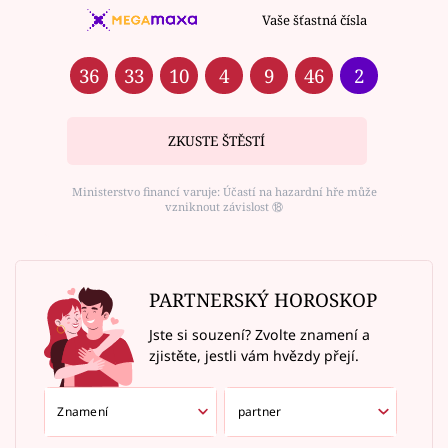
Vaše šťastná čísla
36
33
10
4
9
46
2
ZKUSTE ŠTĚSTÍ
Ministerstvo financí varuje: Účastí na hazardní hře může
vzniknout závislost ⑱
PARTNERSKÝ HOROSKOP
Jste si souzení? Zvolte znamení a
zjistěte, jestli vám hvězdy přejí.