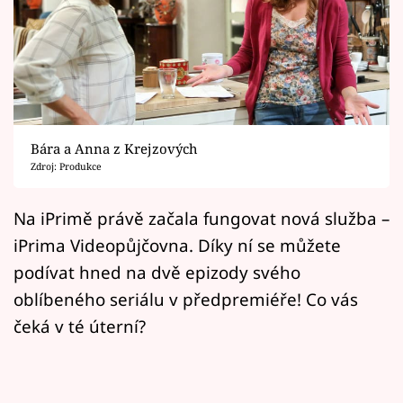
Horoskopy
Sledujte prima+
Filmový festival Karlovy Vary
Pořady
Bára a Anna z Krejzových
Zdroj: Produkce
Mámy sobě
Na iPrimě právě začala fungovat nová služba –
Přihlášení
iPrima Videopůjčovna. Díky ní se můžete
podívat hned na dvě epizody svého
oblíbeného seriálu v předpremiéře! Co vás
Sledujte nás
čeká v té úterní?