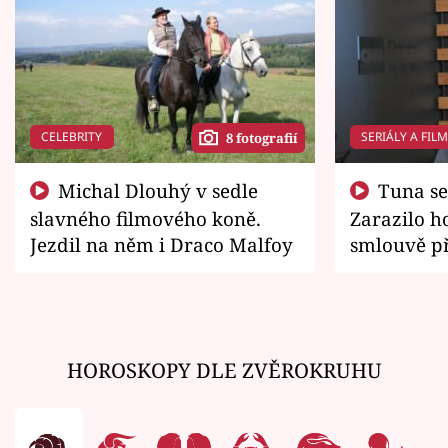
CELEBRITY
SERIÁLY A FIL
8 fotografií
Michal Dlouhý v sedle
Tuna se chtěl vrátit domů.
slavného filmového koně.
Zarazilo ho
Jezdil na něm i Draco Malfoy
smlouvě př
zemřít
HOROSKOPY DLE ZVĚROKRUHU