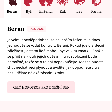
Beran
Býk
Blíženci
Rak
Lev
Panna
V
Beran
7. 8. 2026
Je velmi pravděpodobné, že nejlepším řešením je dnes
jednoduše se vzdát kontroly, Berani. Pokud jde o srdeční
záležitosti, ostatní lidé mohou být ve víru zmatku. Snažit
se přijít na kloub jejich duševnímu rozpoložení bude
nemožné, takže se o to ani nepokoušejte. Možná budete
chtít nechat věci plynout a uvidíte, jak dopadnete zítra,
než uděláte nějaké zásadní kroky.
CELÝ HOROSKOP PRO DNEŠNÍ DEN