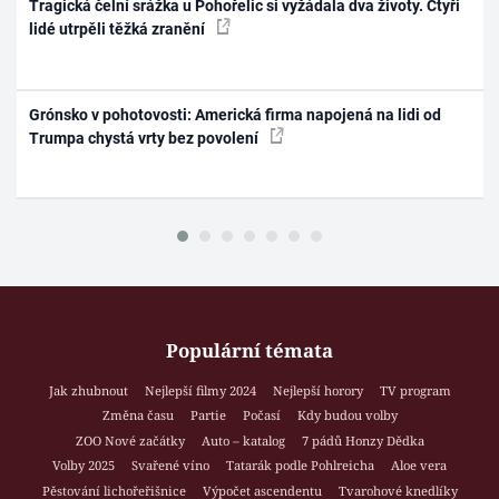
Tragická čelní srážka u Pohořelic si vyžádala dva životy. Čtyři
lidé utrpěli těžká zranění
Grónsko v pohotovosti: Americká firma napojená na lidi od
Trumpa chystá vrty bez povolení
Populární témata
Jak zhubnout
Nejlepší filmy 2024
Nejlepší horory
TV program
Změna času
Partie
Počasí
Kdy budou volby
ZOO Nové začátky
Auto – katalog
7 pádů Honzy Dědka
Volby 2025
Svařené víno
Tatarák podle Pohlreicha
Aloe vera
Pěstování lichořeřišnice
Výpočet ascendentu
Tvarohové knedlíky