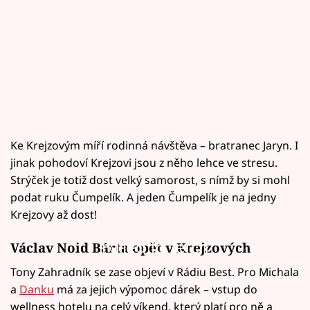
Ke Krejzovým míří rodinná návštěva – bratranec Jaryn. I
jinak pohodoví Krejzovi jsou z něho lehce ve stresu.
Strýček je totiž dost velký samorost, s nímž by si mohl
podat ruku Čumpelík. A jeden Čumpelík je na jedny
Krejzovy až dost!
Failed to fetch
Václav Noid Bárta opět v Krejzových
Tony Zahradník se zase objeví v Rádiu Best. Pro Michala
a
Danku
má za jejich výpomoc dárek – vstup do
wellness hotelu na celý víkend, který platí pro ně a