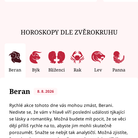
zemřít
HOROSKOPY DLE ZVĚROKRUHU
Beran
Býk
Blíženci
Rak
Lev
Panna
V
Beran
8. 8. 2026
Rychlé akce tohoto dne vás mohou zmást, Berani.
Nedivte se, že vám v hlavě víří poslední události týkající
se lásky a romantiky. Možná budete mít pocit, že se věci
dějí příliš rychle na to, abyste jim mohli skutečně
porozumět. Snažte se nebýt tak analytičtí. Možná zjistíte,