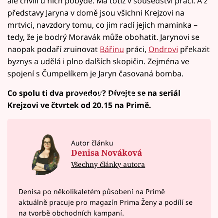
ale chvíli u nich pobyde. Má totiž v sousedství práci. A z
představy Jaryna v domě jsou všichni Krejzovi na
mrtvici, navzdory tomu, co jim radí jejich maminka –
tedy, že je bodrý Moravák může obohatit. Jarynovi se
naopak podaří zruinovat
Bářinu
práci,
Ondrovi
překazit
byznys a udělá i plno dalších skopičin. Zejména ve
spojení s Čumpelíkem je Jaryn časovaná bomba.
Co spolu ti dva provedou? Dívejte se na seriál
Failed to fetch
Krejzovi ve čtvrtek od 20.15 na Primě.
Autor článku
Denisa Nováková
Všechny články autora
Denisa po několikaletém působení na Primě
aktuálně pracuje pro magazín Prima Ženy a podílí se
na tvorbě obchodních kampaní.