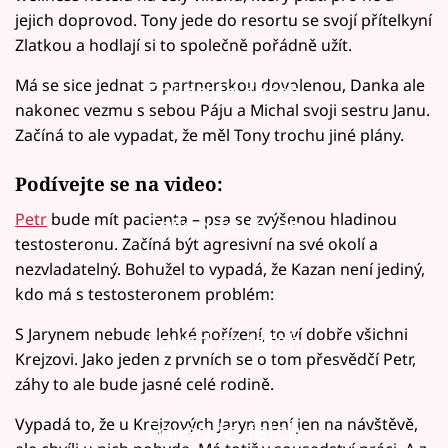
jejich doprovod. Tony jede do resortu se svojí přítelkyní
Zlatkou a hodlají si to společně pořádně užít.
Má se sice jednat o partnerskou dovolenou, Danka ale
Failed to fetch
nakonec vezmu s sebou Páju a Michal svoji sestru Janu.
Začíná to ale vypadat, že měl Tony trochu jiné plány.
Podívejte se na video:
Petr
bude mít pacienta – psa se zvýšenou hladinou
Failed to fetch
testosteronu. Začíná být agresivní na své okolí a
nezvladatelný. Bohužel to vypadá, že Kazan není jediný,
kdo má s testosteronem problém:
S Jarynem nebude lehké pořízení, to ví dobře všichni
Failed to fetch
Krejzovi. Jako jeden z prvních se o tom přesvědčí Petr,
záhy to ale bude jasné celé rodině.
Vypadá to, že u Krejzových Jaryn není jen na návštěvě,
Failed to fetch