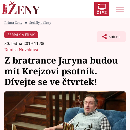
ŽIVĚ
Prima Ženy
■
Seriály a filmy
Trendy:
Polabí
Inspekce
Prostřeno!
AYTO?
SERIÁLY A FILMY
SDÍLET
Módní alarm
Zrádci
Proměny
30. ledna 2019 11:35
Denisa Nováková
Z bratrance Jaryna budou
mít Krejzovi psotník.
Témata
Dívejte se ve čtvrtek!
Celebrity
Vztahy
Seriály