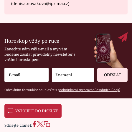
(denisa.novakova@iprima.cz)
Horoskop vždy po ruce
Zanechte nám váš e-mail a my vám
budeme zasílat pravidelný newsletter s
vaším horoskopem.
ODESLAT
Odesláním formuláře souhlasíte s
podmínkami zpracování osobních údajů
VSTOUPIT DO DISKUZE
Sdílejte článek