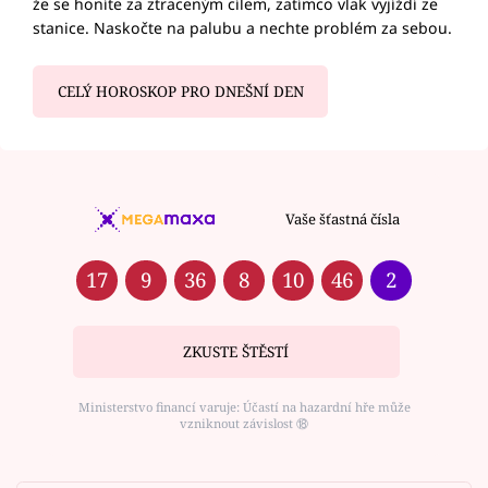
že se honíte za ztraceným cílem, zatímco vlak vyjíždí ze
stanice. Naskočte na palubu a nechte problém za sebou.
CELÝ HOROSKOP PRO DNEŠNÍ DEN
Vaše šťastná čísla
17
9
36
8
10
46
2
ZKUSTE ŠTĚSTÍ
Ministerstvo financí varuje: Účastí na hazardní hře může
vzniknout závislost ⑱