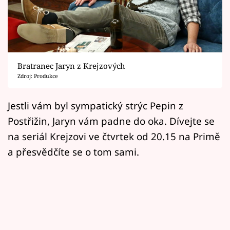
Horoskopy
Sledujte prima+
Filmový festival Karlovy Vary
Bratranec Jaryn z Krejzových
Pořady
Zdroj: Produkce
Mámy sobě
Jestli vám byl sympatický strýc Pepin z
Postřižin, Jaryn vám padne do oka. Dívejte se
Přihlášení
na seriál Krejzovi ve čtvrtek od 20.15 na Primě
a přesvědčíte se o tom sami.
Sledujte nás