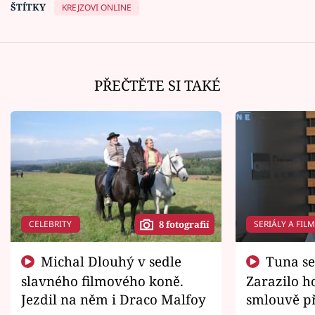
ŠTÍTKY
KREJZOVI ONLINE
PŘEČTĚTE SI TAKÉ
CELEBRITY
SERIÁLY A FIL
8 fotografií
Michal Dlouhý v sedle
Tuna se chtěl vrátit domů.
slavného filmového koně.
Zarazilo ho
Jezdil na něm i Draco Malfoy
smlouvě př