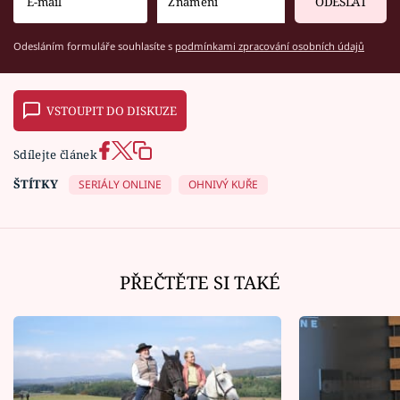
ODESLAT
Odesláním formuláře souhlasíte s
podmínkami zpracování osobních údajů
VSTOUPIT DO DISKUZE
Sdílejte článek
ŠTÍTKY
SERIÁLY ONLINE
OHNIVÝ KUŘE
PŘEČTĚTE SI TAKÉ