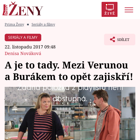
ŽIVĚ
Prima Ženy
■
Seriály a filmy
Trendy:
Polabí
Inspekce
Prostřeno!
AYTO?
SERIÁLY A FILMY
SDÍLET
Módní alarm
Zrádci
Proměny
22. listopadu 2017 09:48
Denisa Nováková
A je to tady. Mezi Verunou
a Burákem to opět zajiskří!
Témata
Žádná položka z playlistu není
Celebrity
Jenže Burák má přece svoji Karolínu...
dostupná.
Vztahy
Seriály