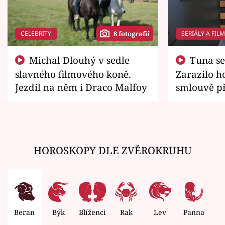
CELEBRITY
SERIÁLY A FIL
8 fotografií
Michal Dlouhý v sedle
Tuna se chtěl vrátit domů.
slavného filmového koně.
Zarazilo ho
Jezdil na něm i Draco Malfoy
smlouvě př
zemřít
HOROSKOPY DLE ZVĚROKRUHU
Beran
Býk
Blíženci
Rak
Lev
Panna
V