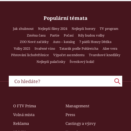
Populární témata
Jak zhubnout
Nejlepší filmy 2024
Nejlepší horory
TV program
Změna času
Partie
Počasí
Kdy budou volby
ZOO Nové začátky
Auto – katalog
7 pádů Honzy Dědka
Volby 2025
Svařené víno
Tatarák podle Pohlreicha
Aloe vera
Pěstování lichořeřišnice
Výpočet ascendentu
Tvarohové knedlíky
Nejlepší palačinky
Švestkový koláč
O FTV Prima
Management
Volná místa
Press
Reklama
Castingy a výzvy