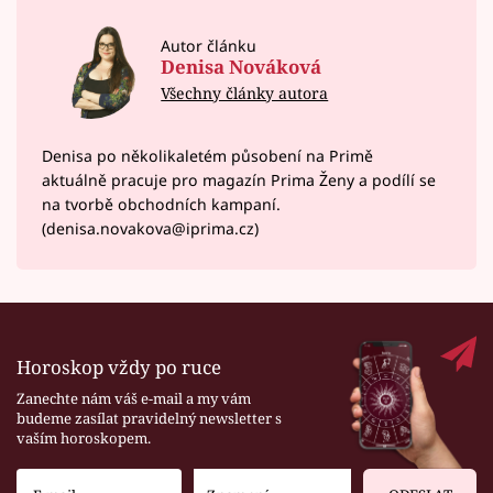
Autor článku
Denisa Nováková
Všechny články autora
Denisa po několikaletém působení na Primě
aktuálně pracuje pro magazín Prima Ženy a podílí se
na tvorbě obchodních kampaní.
(denisa.novakova@iprima.cz)
Horoskop vždy po ruce
Zanechte nám váš e-mail a my vám
budeme zasílat pravidelný newsletter s
vaším horoskopem.