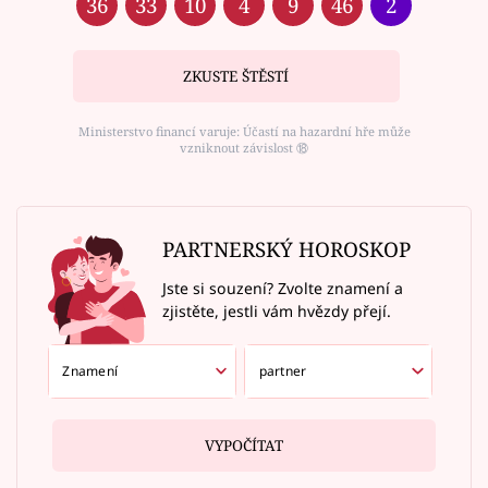
36
33
10
4
9
46
2
ZKUSTE ŠTĚSTÍ
Ministerstvo financí varuje: Účastí na hazardní hře může
vzniknout závislost ⑱
PARTNERSKÝ HOROSKOP
Jste si souzení? Zvolte znamení a
zjistěte, jestli vám hvězdy přejí.
VYPOČÍTAT