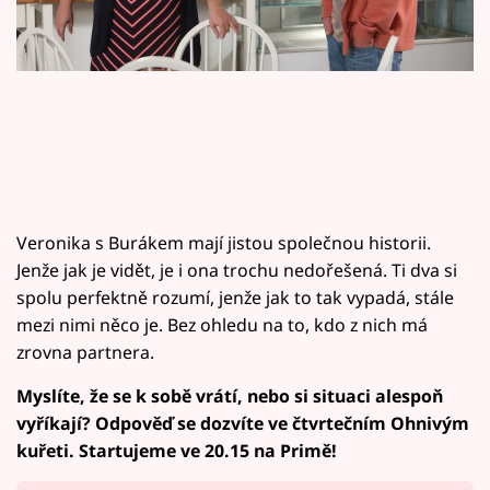
Horoskopy
Sledujte prima+
Filmový festival Karlovy Vary
Pořady
Mámy sobě
Veronika s Burákem mají jistou společnou historii.
Jenže jak je vidět, je i ona trochu nedořešená. Ti dva si
Přihlášení
spolu perfektně rozumí, jenže jak to tak vypadá, stále
mezi nimi něco je. Bez ohledu na to, kdo z nich má
zrovna partnera.
Sledujte nás
Myslíte, že se k sobě vrátí, nebo si situaci alespoň
vyříkají? Odpověď se dozvíte ve čtvrtečním Ohnivým
kuřeti. Startujeme ve 20.15 na Primě!