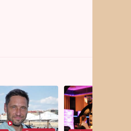
vrhy pro vás
Vojta Dyk dřel kvůli
roli mezi zápasníky.
Minutovou scénu jel