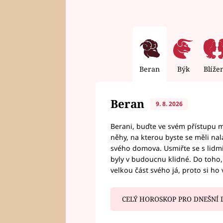
Beran
Býk
Blíže
Beran
9. 8. 2026
Berani, buďte ve svém přístupu mí
něhy, na kterou byste se měli nala
svého domova. Usmiřte se s lidmi,
byly v budoucnu klidné. Do toho, 
velkou část svého já, proto si ho 
CELÝ HOROSKOP PRO DNEŠNÍ 