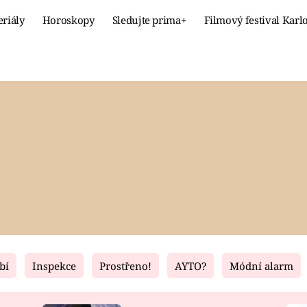
eriály
Horoskopy
Sledujte prima+
Filmový festival Karl
Celebrity
Recept
MÓDA A KRÁSA
HLAVNÍ JÍ
VZTAHY A SEX
SLADKÉ
PRIMA MAMINKA
ZDRAVÉ
bí
Inspekce
Prostřeno!
AYTO?
Módní alarm
Fresh
Living
RECEPTY
BYDLENÍ