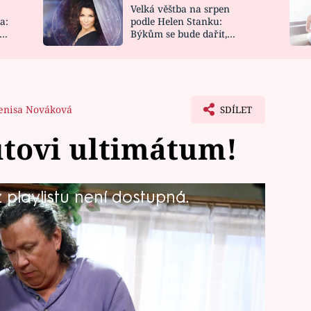
Velká věštba na srpen
NOVINKY
ZAHRADA
a:
podle Helen Stanku:
y
Býkům se bude dařit,
VIDEORECEPTY
DESIGN
Vodnáře čeká jízda
enisa Nováková
SDÍLET
utovi ultimátum!
playlistu není dostupná.
 s podnikáním Kohouta a Aleny a jeho
 vědět, proč to Kohout a Alena dělali.