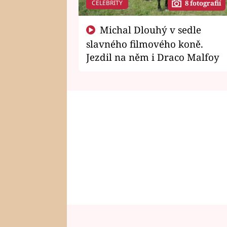
CELEBRITY
8 fotografií
Michal Dlouhý v sedle
slavného filmového koně.
Jezdil na něm i Draco Malfoy