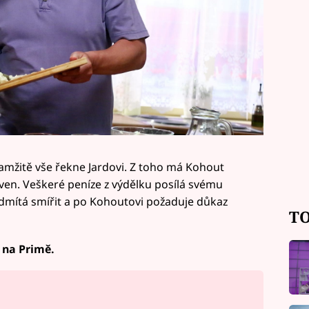
žitě vše řekne Jardovi. Z toho má Kohout
ven. Veškeré peníze z výdělku posílá svému
 odmítá smířit a po Kohoutovi požaduje důkaz
TO
 na Primě.