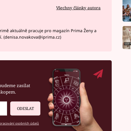
Všechny články autora
rimě aktuálně pracuje pro magazín Prima Ženy a
í. (denisa.novakova@iprima.cz)
budeme zasílat
oskopem.
ODESLAT
racování osobních údajů