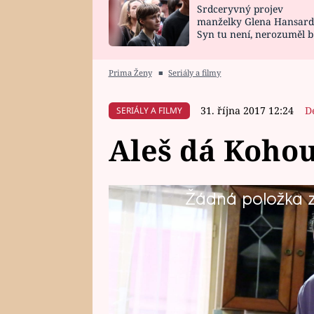
Srdceryvný projev
SNÁŘ
CELEBRITY
manželky Glena Hansard
Syn tu není, nerozuměl b
HOROSKOP NA
VAŘENÍ
tomu, vysvětlila
ROK 2023
Prima Ženy
■
Seriály a filmy
31. října 2017 12:24
D
SERIÁLY A FILMY
Aleš dá Koho
Žádná položka z 
Když se Aleš dozvěděl, jak to je
genetického materiálu, chce také