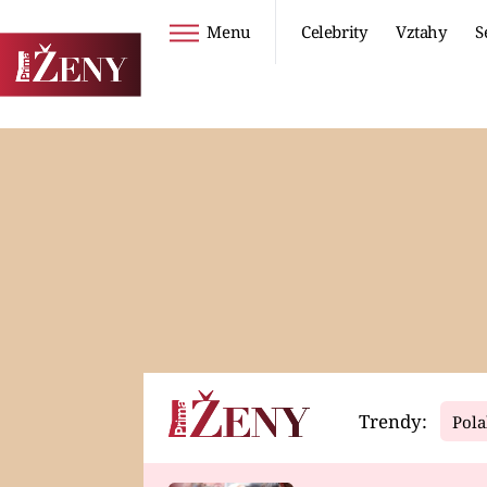
Menu
Celebrity
Vztahy
S
Seriály
Životní styl
ZOO
DIETY A HUBNUTÍ
PROSTŘENO!
CESTOVÁNÍ A
DOVOLENÁ
DUCH
ZDRAVÍ
Trendy:
Pola
Horoskopy
Video
ASTROČLÁNKY
SERIÁLY