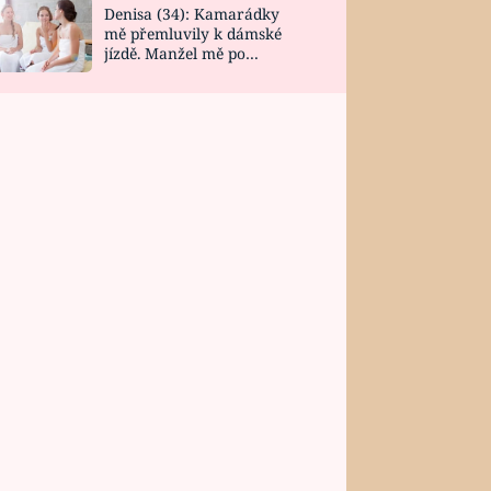
Denisa (34): Kamarádky
mě přemluvily k dámské
jízdě. Manžel mě po
návratu zaskočil