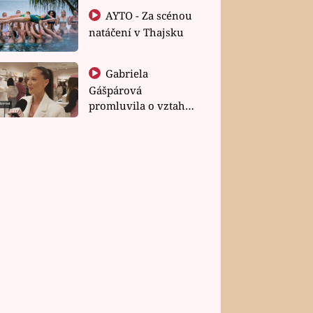
AYTO - Za scénou
natáčení v Thajsku
Gabriela
Gášpárová
promluvila o vztahu
a zakládání rodiny