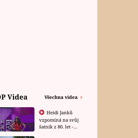
P Videa
Všechna videa
Heidi Janků
vzpomíná na svůj
šatník z 80. let -
Shopaholičky