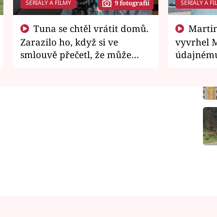
SERIÁLY A FILMY
SERIÁLY A FI
9 fotografií
Tuna se chtěl vrátit domů.
Martin Písařík jako
Zarazilo ho, když si ve
vyvrhel 
smlouvě přečetl, že může
údajnému
zemřít
je v nemil