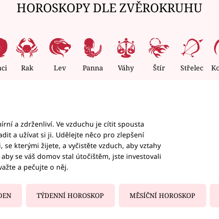
HOROSKOPY DLE ZVĚROKRUHU
nci
Rak
Lev
Panna
Váhy
Štír
Střelec
K
rní a zdrženliví. Ve vzduchu je cítit spousta
dit a užívat si ji. Udělejte něco pro zlepšení
 se kterými žijete, a vyčistěte vzduch, aby vztahy
aby se váš domov stal útočištěm, jste investovali
važte a pečujte o něj.
DEN
TÝDENNÍ HOROSKOP
MĚSÍČNÍ HOROSKOP