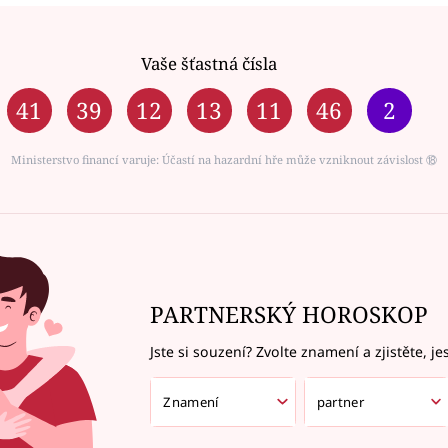
Vaše šťastná čísla
41
39
12
13
11
46
2
Ministerstvo financí varuje: Účastí na hazardní hře může vzniknout závislost ⑱
PARTNERSKÝ HOROSKOP
Jste si souzení? Zvolte znamení a zjistěte, je