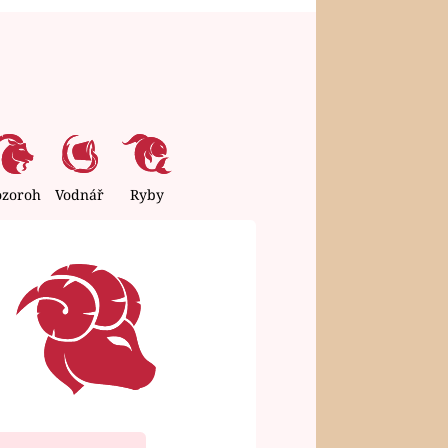
ozoroh
Vodnář
Ryby