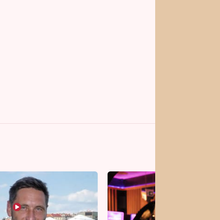
vrhy pro vás
Vojta Dyk dřel kvůli
roli mezi zápasníky.
Minutovou scénu jel