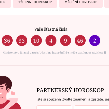
DEN
TÝDENNÍ HOROSKOP
MĚSÍČNÍ HOROSKOP
Vaše šťastná čísla
36
33
10
4
9
46
2
Ministerstvo financí varuje: Účastí na hazardní hře může vzniknout závislost ⑱
PARTNERSKÝ HOROSKOP
Jste si souzení? Zvolte znamení a zjistěte, je