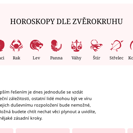
HOROSKOPY DLE ZVĚROKRUHU
nci
Rak
Lev
Panna
Váhy
Štír
Střelec
K
epším řešením je dnes jednoduše se vzdát
ční záležitosti, ostatní lidé mohou být ve víru
b jejich duševnímu rozpoložení bude nemožné,
ožná budete chtít nechat věci plynout a uvidíte,
nějaké zásadní kroky.