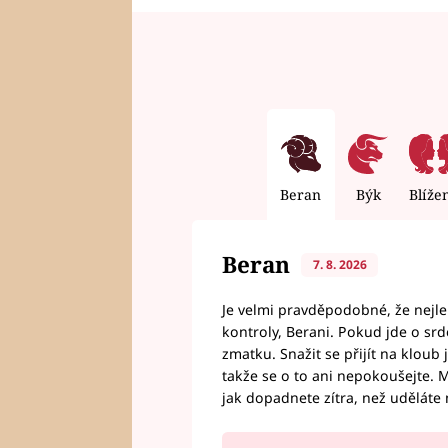
Beran
Býk
Blíže
Beran
7. 8. 2026
Je velmi pravděpodobné, že nejl
kontroly, Berani. Pokud jde o srde
zmatku. Snažit se přijít na klou
takže se o to ani nepokoušejte. M
jak dopadnete zítra, než uděláte 