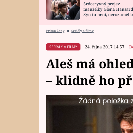
Srdceryvný projev
SNÁŘ
CELEBRITY
manželky Glena Hansard
Syn tu není, nerozuměl b
HOROSKOP NA
VAŘENÍ
tomu, vysvětlila
ROK 2023
Prima Ženy
■
Seriály a filmy
24. října 2017 14:57
D
SERIÁLY A FILMY
Aleš má ohle
– klidně ho p
Žádná položka z 
Že je Aleš homosexuál, to asi v
vědí.