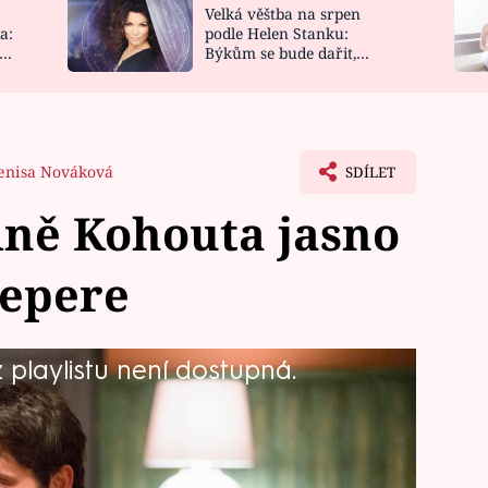
Velká věštba na srpen
NOVINKY
ZAHRADA
a:
podle Helen Stanku:
y
Býkům se bude dařit,
VIDEORECEPTY
DESIGN
Vodnáře čeká jízda
enisa Nováková
SDÍLET
dně Kohouta jasno
řepere
playlistu není dostupná.
šichni včetně Romana Kohouta dobře