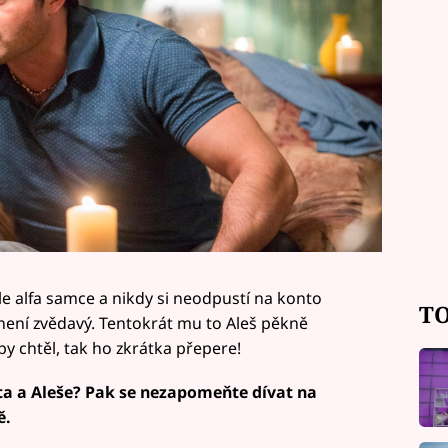
le alfa samce a nikdy si neodpustí na konto
TO
není zvědavý. Tentokrát mu to Aleš pěkně
by chtěl, tak ho zkrátka přepere!
a a Aleše? Pak se nezapomeňte dívat na
ě.