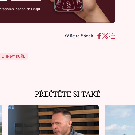
racování osobních údajů
Sdílejte článek
OHNIVÝ KUŘE
PŘEČTĚTE SI TAKÉ
Ná