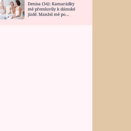
Denisa (34): Kamarádky
mě přemluvily k dámské
jízdě. Manžel mě po
návratu zaskočil