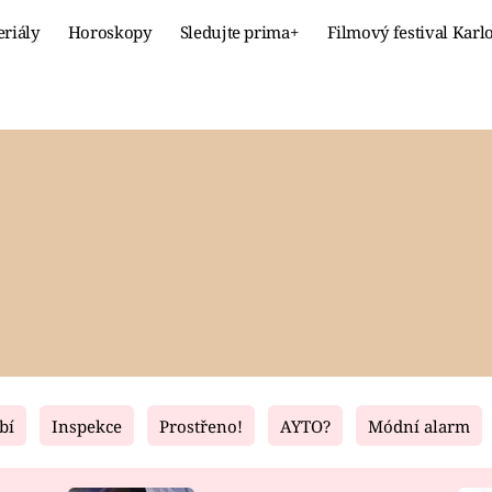
eriály
Horoskopy
Sledujte prima+
Filmový festival Karl
Celebrity
Recept
MÓDA A KRÁSA
HLAVNÍ JÍ
VZTAHY A SEX
SLADKÉ
PRIMA MAMINKA
ZDRAVÉ
bí
Inspekce
Prostřeno!
AYTO?
Módní alarm
Fresh
Living
RECEPTY
BYDLENÍ