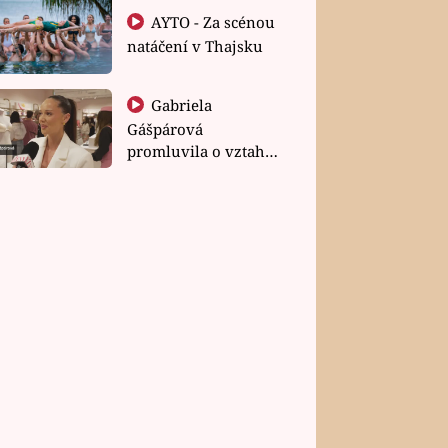
AYTO - Za scénou
natáčení v Thajsku
Gabriela
Gášpárová
promluvila o vztahu
a zakládání rodiny