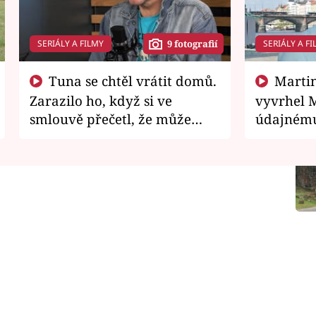
SERIÁLY A FILMY
SERIÁLY A FI
9 fotografií
Tuna se chtěl vrátit domů.
Martin Písařík jako
Zarazilo ho, když si ve
vyvrhel 
smlouvě přečetl, že může
údajnému
zemřít
je v nemil