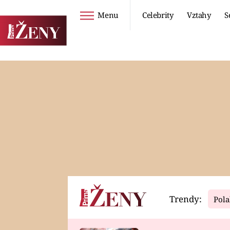
Menu
Celebrity
Vztahy
S
Seriály
Životní styl
ZOO
DIETY A HUBNUTÍ
PROSTŘENO!
CESTOVÁNÍ A
DOVOLENÁ
DUCH
ZDRAVÍ
Trendy:
Pola
Horoskopy
Video
ASTROČLÁNKY
SERIÁLY