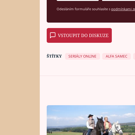
Odesláním formuláře souhlasíte s
podmínkami zp
VSTOUPIT DO DISKUZE
ŠTÍTKY
SERIÁLY ONLINE
ALFA SAMEC