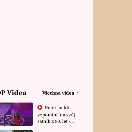
P Videa
Všechna videa
Heidi Janků
vzpomíná na svůj
šatník z 80. let -
Shopaholičky