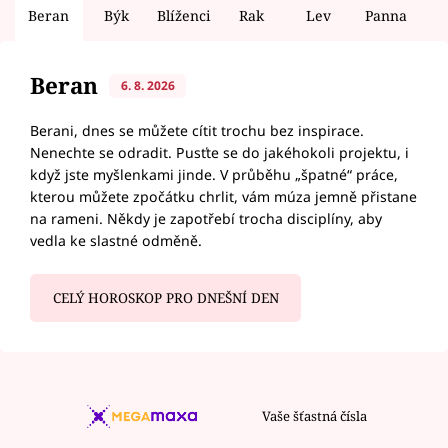
Beran
Býk
Blíženci
Rak
Lev
Panna
V
Beran
6. 8. 2026
Berani, dnes se můžete cítit trochu bez inspirace.
Nenechte se odradit. Pusťte se do jakéhokoli projektu, i
když jste myšlenkami jinde. V průběhu „špatné“ práce,
kterou můžete zpočátku chrlit, vám múza jemně přistane
na rameni. Někdy je zapotřebí trocha disciplíny, aby
vedla ke slastné odměně.
CELÝ HOROSKOP PRO DNEŠNÍ DEN
Vaše šťastná čísla