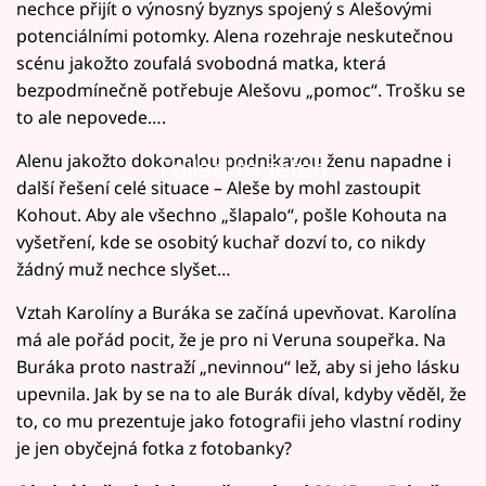
nechce přijít o výnosný byznys spojený s Alešovými
potenciálními potomky. Alena rozehraje neskutečnou
scénu jakožto zoufalá svobodná matka, která
bezpodmínečně potřebuje Alešovu „pomoc“. Trošku se
to ale nepovede….
Alenu jakožto dokonalou podnikavou ženu napadne i
Failed to fetch
další řešení celé situace – Aleše by mohl zastoupit
Kohout. Aby ale všechno „šlapalo“, pošle Kohouta na
vyšetření, kde se osobitý kuchař dozví to, co nikdy
žádný muž nechce slyšet…
Vztah Karolíny a Buráka se začíná upevňovat. Karolína
má ale pořád pocit, že je pro ni Veruna soupeřka. Na
Buráka proto nastraží „nevinnou“ lež, aby si jeho lásku
upevnila. Jak by se na to ale Burák díval, kdyby věděl, že
to, co mu prezentuje jako fotografii jeho vlastní rodiny
je jen obyčejná fotka z fotobanky?