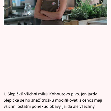
Horoskopy
Jen jestli neudělala chybu...
Sledujte prima+
Filmový festival Karlovy Vary
Pořady
Mámy sobě
Přihlášení
Sledujte nás
U Slepičků všichni milují Kohoutovo pivo. Jen Jarda
Slepička se ho snaží trošku modifikovat, z čehož mají
všichni ostatní poněkud obavy. Jarda ale všechny