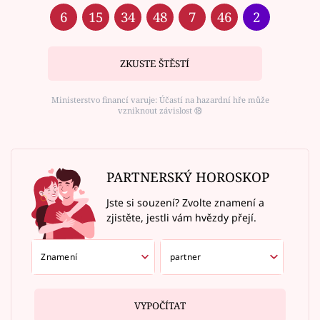
6
15
34
48
7
46
2
ZKUSTE ŠTĚSTÍ
Ministerstvo financí varuje: Účastí na hazardní hře může
vzniknout závislost ⑱
PARTNERSKÝ HOROSKOP
Jste si souzení? Zvolte znamení a
zjistěte, jestli vám hvězdy přejí.
VYPOČÍTAT