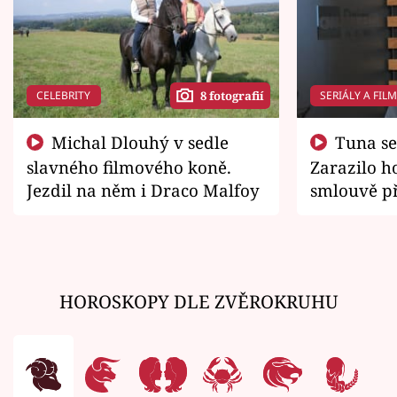
CELEBRITY
SERIÁLY A FIL
8 fotografií
Michal Dlouhý v sedle
Tuna se chtěl vrátit domů.
slavného filmového koně.
Zarazilo ho
Jezdil na něm i Draco Malfoy
smlouvě př
zemřít
HOROSKOPY DLE ZVĚROKRUHU