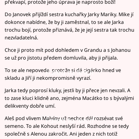
překvapí, protože jeho úprava je naprosto boží!
Do Janovek přijíždí sestra kuchařky Jarky Mariky. Mike jí
dokonce nabídne, že by ji zaměstnal, to se ale Jarka
trochu bojí, protože přiznává, že je její sestra tak trochu
nezvladatelná.
Chce ji proto mít pod dohledem v Grandu a s Johanou
se už pro jistotu předem domluvila, aby ji přijala.
To se ale nepovede, protože si dá cigárko hned ve
Failed to fetch
skladu a Jiří ji nekompromisně vyrazí.
Jarka tedy poprosí kluky, jestli by ji přece jen nevzali. A
to zase kluci klidně ano, zejména Macátko to s bývalými
delikventy dobře umí.
Aleš pod vlivem Malvíny už nechce dál rozsévat své
Failed to fetch
semeno. To ale Kohout neslyší rád. Rozhodne se tedy
společně s Alenou zakročit. Ani jeden z nich totiž