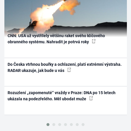
CNN: USA už vystřílely většinu raket svého klíčového
obranného systému. Nahradit je potrvá roky
Do Česka vtrhnou bouřky a ochlazení, platí extrémní výstraha.
RADAR ukazuje, jak bude u vás
Rozuzlení „zapomenuté“ vraždy v Praze: DNA po 15 letech
ukázala na podezřelého. Měl ubodat muže