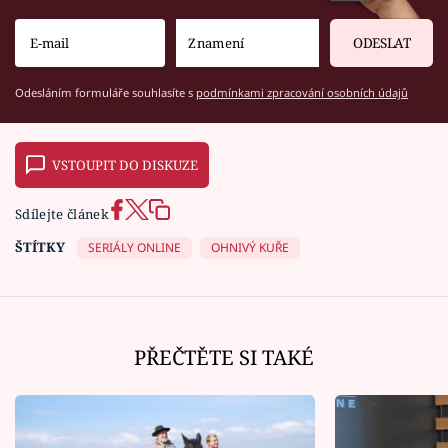
ODESLAT
Odesláním formuláře souhlasíte s
podmínkami zpracování osobních údajů
VSTOUPIT DO DISKUZE
Sdílejte článek
ŠTÍTKY
SERIÁLY ONLINE
OHNIVÝ KUŘE
PŘEČTĚTE SI TAKÉ