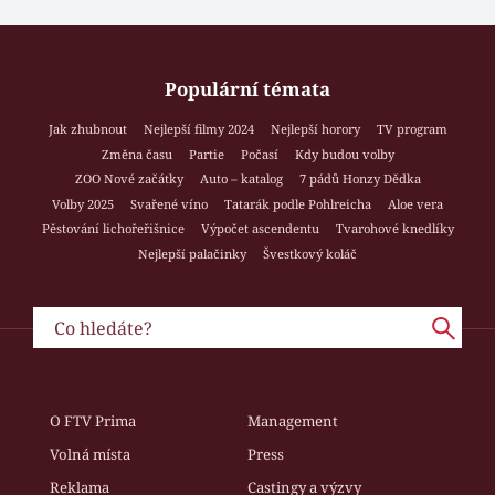
Populární témata
Jak zhubnout
Nejlepší filmy 2024
Nejlepší horory
TV program
Změna času
Partie
Počasí
Kdy budou volby
ZOO Nové začátky
Auto – katalog
7 pádů Honzy Dědka
Volby 2025
Svařené víno
Tatarák podle Pohlreicha
Aloe vera
Pěstování lichořeřišnice
Výpočet ascendentu
Tvarohové knedlíky
Nejlepší palačinky
Švestkový koláč
O FTV Prima
Management
Volná místa
Press
Reklama
Castingy a výzvy