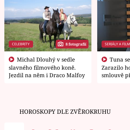
CELEBRITY
SERIÁLY A FIL
8 fotografií
Michal Dlouhý v sedle
Tuna se chtěl vrátit domů.
slavného filmového koně.
Zarazilo ho
Jezdil na něm i Draco Malfoy
smlouvě př
zemřít
HOROSKOPY DLE ZVĚROKRUHU