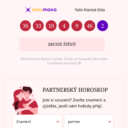
Vaše šťastná čísla
36
33
10
4
9
46
2
ZKUSTE ŠTĚSTÍ
Ministerstvo financí varuje: Účastí na hazardní hře může
vzniknout závislost ⑱
PARTNERSKÝ HOROSKOP
Jste si souzení? Zvolte znamení a
zjistěte, jestli vám hvězdy přejí.