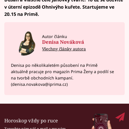
v úterní epizodě Ohnivýho kuřete. Startujeme ve
20.15 na Primě.
Autor článku
Denisa Nováková
Všechny články autora
Denisa po několikaletém působení na Primě
aktuálně pracuje pro magazín Prima Ženy a podílí se
na tvorbě obchodních kampaní.
(denisa.novakova@iprima.cz)
Horoskop vždy po ruce
Zanechte nám váš e-mail a my vám