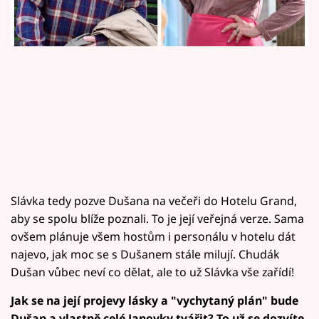
Horoskopy
Sledujte prima+
Filmový festival Karlovy Vary
Pořady
Mámy sobě
Přihlášení
Slávka tedy pozve Dušana na večeři do Hotelu Grand,
aby se spolu blíže poznali. To je její veřejná verze. Sama
ovšem plánuje všem hostům i personálu v hotelu dát
Sledujte nás
najevo, jak moc se s Dušanem stále milují. Chudák
Dušan vůbec neví co dělat, ale to už Slávka vše zařídí!
Jak se na její projevy lásky a "vychytaný plán" bude
Dušan a vlastně celé Janovky tvářit? To už se dozvíte