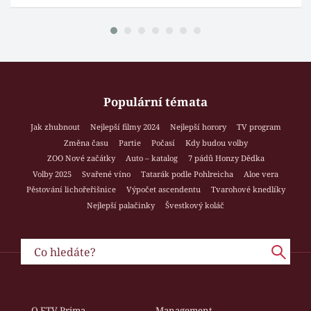
Populární témata
Jak zhubnout
Nejlepší filmy 2024
Nejlepší horory
TV program
Změna času
Partie
Počasí
Kdy budou volby
ZOO Nové začátky
Auto – katalog
7 pádů Honzy Dědka
Volby 2025
Svařené víno
Tatarák podle Pohlreicha
Aloe vera
Pěstování lichořeřišnice
Výpočet ascendentu
Tvarohové knedlíky
Nejlepší palačinky
Švestkový koláč
O FTV Prima
Management