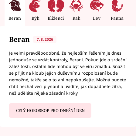
Beran
Býk
Blíženci
Rak
Lev
Panna
V
Beran
7. 8. 2026
Je velmi pravděpodobné, že nejlepším řešením je dnes
jednoduše se vzdát kontroly, Berani. Pokud jde o srdeční
záležitosti, ostatní lidé mohou být ve víru zmatku. Snažit
se přijít na kloub jejich duševnímu rozpoložení bude
nemožné, takže se o to ani nepokoušejte. Možná budete
chtít nechat věci plynout a uvidíte, jak dopadnete zítra,
než uděláte nějaké zásadní kroky.
CELÝ HOROSKOP PRO DNEŠNÍ DEN