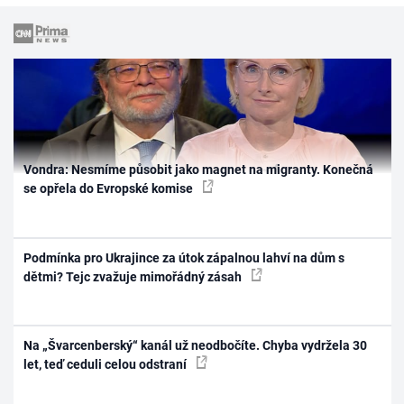
Vondra: Nesmíme působit jako magnet na migranty. Konečná
se opřela do Evropské komise
Podmínka pro Ukrajince za útok zápalnou lahví na dům s
dětmi? Tejc zvažuje mimořádný zásah
Na „Švarcenberský“ kanál už neodbočíte. Chyba vydržela 30
let, teď ceduli celou odstraní