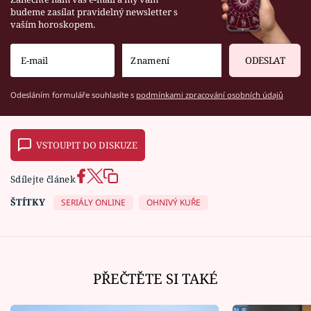
budeme zasílat pravidelný newsletter s
vaším horoskopem.
ODESLAT
Odesláním formuláře souhlasíte s
podmínkami zpracování osobních údajů
VSTOUPIT DO DISKUZE
Sdílejte článek
ŠTÍTKY
SERIÁLY ONLINE
OHNIVÝ KUŘE
PŘEČTĚTE SI TAKÉ