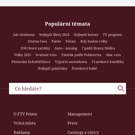
Populární témata
Jak zhubnout
Nejlepší filmy 2024
Nejlepší horory
TV program
Změna času
Partie
Počasí
Kdy budou volby
ZOO Nové začátky
Auto – katalog
7 pádů Honzy Dědka
Volby 2025
Svařené víno
Tatarák podle Pohlreicha
Aloe vera
Pěstování lichořeřišnice
Výpočet ascendentu
Tvarohové knedlíky
Nejlepší palačinky
Švestkový koláč
O FTV Prima
Management
Volná místa
Press
Reklama
Castingy a výzvy