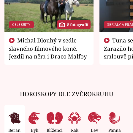
CELEBRITY
SERIÁLY A FIL
8 fotografií
Michal Dlouhý v sedle
Tuna se chtěl vrátit domů.
slavného filmového koně.
Zarazilo ho
Jezdil na něm i Draco Malfoy
smlouvě př
zemřít
HOROSKOPY DLE ZVĚROKRUHU
Beran
Býk
Blíženci
Rak
Lev
Panna
V