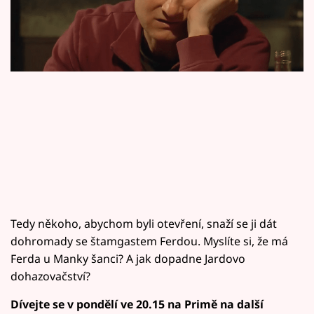
Horoskopy
Sledujte prima+
Filmový festival Karlovy Vary
Pořady
Mámy sobě
Přihlášení
Tedy někoho, abychom byli otevření, snaží se ji dát
Sledujte nás
dohromady se štamgastem Ferdou. Myslíte si, že má
Ferda u Manky šanci? A jak dopadne Jardovo
dohazovačství?
Dívejte se v pondělí ve 20.15 na Primě na další