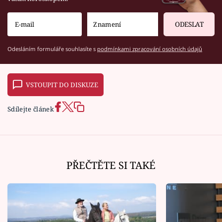
ODESLAT
Odesláním formuláře souhlasíte s
podmínkami zpracování osobních údajů
VSTOUPIT DO DISKUZE
Sdílejte článek
PŘEČTĚTE SI TAKÉ