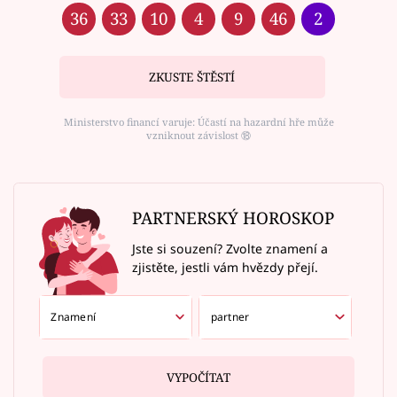
36
33
10
4
9
46
2
ZKUSTE ŠTĚSTÍ
Ministerstvo financí varuje: Účastí na hazardní hře může
vzniknout závislost ⑱
PARTNERSKÝ HOROSKOP
Jste si souzení? Zvolte znamení a
zjistěte, jestli vám hvězdy přejí.
VYPOČÍTAT