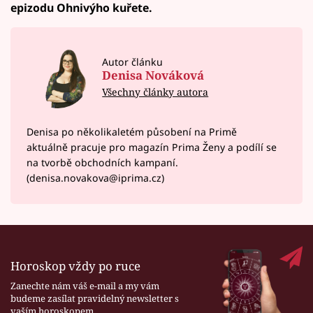
epizodu Ohnivýho kuřete.
Autor článku
Denisa Nováková
Všechny články autora
Denisa po několikaletém působení na Primě
aktuálně pracuje pro magazín Prima Ženy a podílí se
na tvorbě obchodních kampaní.
(denisa.novakova@iprima.cz)
Horoskop vždy po ruce
Zanechte nám váš e-mail a my vám
budeme zasílat pravidelný newsletter s
vaším horoskopem.