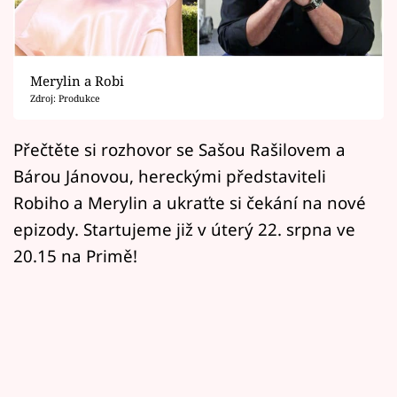
Horoskopy
Sledujte prima+
Merylin a Robi
Filmový festival Karlovy Vary
Zdroj: Produkce
Pořady
Přečtěte si rozhovor se Sašou Rašilovem a
Bárou Jánovou, hereckými představiteli
Mámy sobě
Robiho a Merylin a ukraťte si čekání na nové
epizody. Startujeme již v úterý 22. srpna ve
Přihlášení
20.15 na Primě!
Sledujte nás