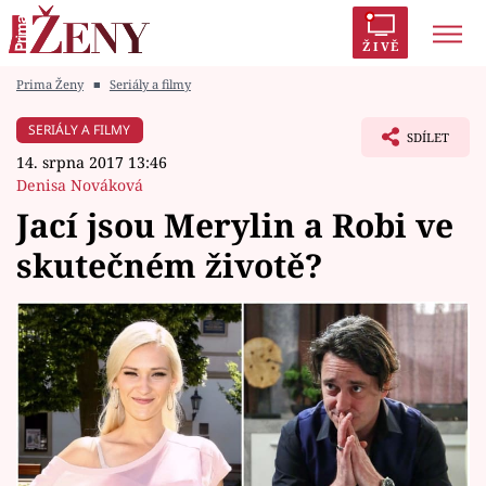
ŽIVĚ
Prima Ženy
■
Seriály a filmy
Trendy:
Polabí
Inspekce
Prostřeno!
AYTO?
SERIÁLY A FILMY
SDÍLET
Módní alarm
Zrádci
Proměny
14. srpna 2017 13:46
Denisa Nováková
Jací jsou Merylin a Robi ve
skutečném životě?
Témata
Celebrity
Vztahy
Seriály