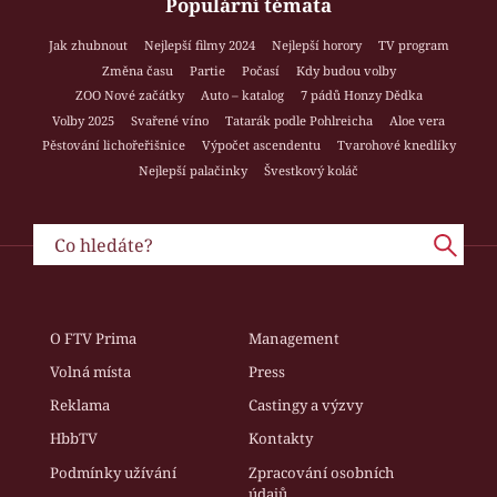
Populární témata
Jak zhubnout
Nejlepší filmy 2024
Nejlepší horory
TV program
Změna času
Partie
Počasí
Kdy budou volby
ZOO Nové začátky
Auto – katalog
7 pádů Honzy Dědka
Volby 2025
Svařené víno
Tatarák podle Pohlreicha
Aloe vera
Pěstování lichořeřišnice
Výpočet ascendentu
Tvarohové knedlíky
Nejlepší palačinky
Švestkový koláč
O FTV Prima
Management
Volná místa
Press
Reklama
Castingy a výzvy
HbbTV
Kontakty
Podmínky užívání
Zpracování osobních
údajů