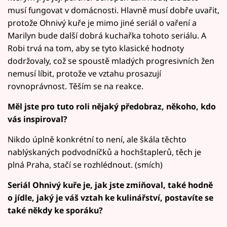
musí fungovat v domácnosti. Hlavně musí dobře uvařit,
protože Ohnivý kuře je mimo jiné seriál o vaření a
Marilyn bude další dobrá kuchařka tohoto seriálu. A
Robi trvá na tom, aby se tyto klasické hodnoty
dodržovaly, což se spoustě mladých progresivních žen
nemusí líbit, protože ve vztahu prosazují
rovnoprávnost. Těším se na reakce.
Měl jste pro tuto roli nějaký předobraz, někoho, kdo
vás inspiroval?
Nikdo úplně konkrétní to není, ale škála těchto
nablýskaných podvodníčků a hochštaplerů, těch je
plná Praha, stačí se rozhlédnout. (smích)
Seriál Ohnivý kuře je, jak jste zmiňoval, také hodně
o jídle, jaký je váš vztah ke kulinářství, postavíte se
také někdy ke sporáku?