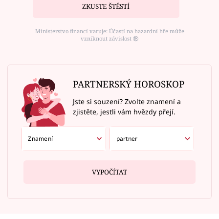
ZKUSTE ŠTĚSTÍ
Ministerstvo financí varuje: Účastí na hazardní hře může
vzniknout závislost ⑱
PARTNERSKÝ HOROSKOP
Jste si souzení? Zvolte znamení a
zjistěte, jestli vám hvězdy přejí.
VYPOČÍTAT