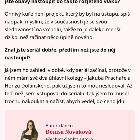
jste obavy nastoupit do takto rozjetého vlaku?
Ohnivý kuře není projekt, který by byl na ústupu, spíš
naopak, myslím, že v současnosti je se svou
sledovaností na vrcholu, takže to je daleko menší
riziko, než začínat něco úplně nového.
Znal jste seriál dobře, předtím než jste do něj
nastoupil?
Já jsem ho zahlédl v době, kdy seriál začínal, protože v
něm mám své dva úhlavní kolegy – Jakuba Prachaře a
Honzu Dolanského, pak už jsem to moc nesledoval. Až
teď, než jsem vstupoval do seriálu, tak jsem to musel
trochu nakoukat a načíst, abych věděl, do čeho jdu.
Autor článku
Denisa Nováková
Všechny články autora