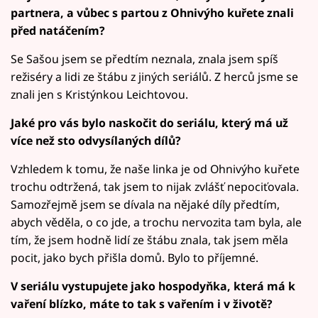
partnera, a vůbec s partou z Ohnivýho kuřete znali
před natáčením?
Se Sašou jsem se předtím neznala, znala jsem spíš
režiséry a lidi ze štábu z jiných seriálů. Z herců jsme se
znali jen s Kristýnkou Leichtovou.
Jaké pro vás bylo naskočit do seriálu, který má už
více než sto odvysílaných dílů?
Vzhledem k tomu, že naše linka je od Ohnivýho kuřete
trochu odtržená, tak jsem to nijak zvlášť nepociťovala.
Samozřejmě jsem se dívala na nějaké díly předtím,
abych věděla, o co jde, a trochu nervozita tam byla, ale
tím, že jsem hodně lidí ze štábu znala, tak jsem měla
pocit, jako bych přišla domů. Bylo to příjemné.
V seriálu vystupujete jako hospodyňka, která má k
vaření blízko, máte to tak s vařením i v životě?