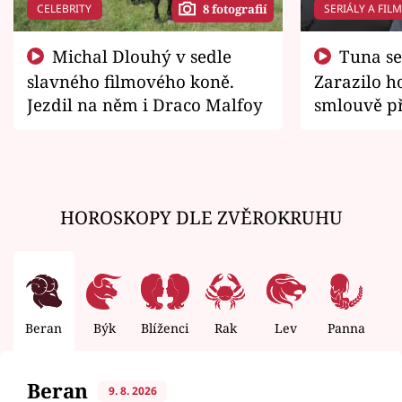
CELEBRITY
SERIÁLY A FIL
8 fotografií
Michal Dlouhý v sedle
Tuna se chtěl vrátit domů.
slavného filmového koně.
Zarazilo ho
Jezdil na něm i Draco Malfoy
smlouvě př
zemřít
HOROSKOPY DLE ZVĚROKRUHU
Beran
Býk
Blíženci
Rak
Lev
Panna
V
Beran
9. 8. 2026