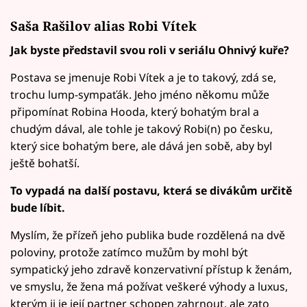
Saša Rašilov alias Robi Vítek
Jak byste představil svou roli v seriálu Ohnivý kuře?
Postava se jmenuje Robi Vítek a je to takový, zdá se,
trochu lump-sympaťák. Jeho jméno někomu může
připomínat Robina Hooda, který bohatým bral a
chudým dával, ale tohle je takový Robi(n) po česku,
který sice bohatým bere, ale dává jen sobě, aby byl
ještě bohatší.
To vypadá na další postavu, která se divákům určitě
bude líbit.
Myslím, že přízeň jeho publika bude rozdělená na dvě
poloviny, protože zatímco mužům by mohl být
sympatický jeho zdravě konzervativní přístup k ženám,
ve smyslu, že žena má požívat veškeré výhody a luxus,
kterým ji je její partner schopen zahrnout, ale zato