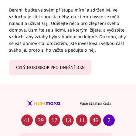
Berani, buďte ve svém přístupu mírní a zdrženliví. Ve
vzduchu je cítit spousta něhy, na kterou byste se měli
naladit a užívat si ji. Udělejte něco pro zlepšení svého
domova. Usmiřte se s lidmi, se kterými žijete, a vyčistěte
vzduch, aby vztahy byly v budoucnu klidné. Do toho, aby
se váš domov stal útočištěm, jste investovali velkou část
svého já, proto si ho važte a pečujte o něj.
CELÝ HOROSKOP PRO DNEŠNÍ DEN
Vaše šťastná čísla
41
39
12
13
11
46
2