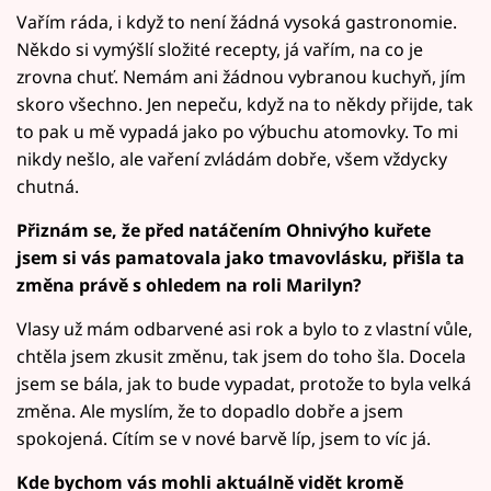
Vařím ráda, i když to není žádná vysoká gastronomie.
Někdo si vymýšlí složité recepty, já vařím, na co je
zrovna chuť. Nemám ani žádnou vybranou kuchyň, jím
skoro všechno. Jen nepeču, když na to někdy přijde, tak
to pak u mě vypadá jako po výbuchu atomovky. To mi
nikdy nešlo, ale vaření zvládám dobře, všem vždycky
chutná.
Přiznám se, že před natáčením Ohnivýho kuřete
jsem si vás pamatovala jako tmavovlásku, přišla ta
změna právě s ohledem na roli Marilyn?
Vlasy už mám odbarvené asi rok a bylo to z vlastní vůle,
chtěla jsem zkusit změnu, tak jsem do toho šla. Docela
jsem se bála, jak to bude vypadat, protože to byla velká
změna. Ale myslím, že to dopadlo dobře a jsem
spokojená. Cítím se v nové barvě líp, jsem to víc já.
Kde bychom vás mohli aktuálně vidět kromě