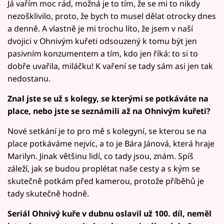
Já vařím moc rád, možná je to tím, že se mi to nikdy
nezošklivilo, proto, že bych to musel dělat otrocky dnes
a denně. A vlastně je mi trochu líto, že jsem v naší
dvojici v Ohnivým kuřeti odsouzený k tomu být jen
pasivním konzumentem a tím, kdo jen říká: to si to
dobře uvařila, miláčku! K vaření se tady sám asi jen tak
nedostanu.
Znal jste se už s kolegy, se kterými se potkáváte na
place, nebo jste se seznámili až na Ohnivým kuřeti?
Nové setkání je to pro mě s kolegyní, se kterou se na
place potkáváme nejvíc, a to je Bára Jánová, která hraje
Marilyn. Jinak většinu lidí, co tady jsou, znám. Spíš
záleží, jak se budou proplétat naše cesty a s kým se
skutečně potkám před kamerou, protože příběhů je
tady skutečně hodně.
Seriál Ohnivý kuře v dubnu oslavil už 100. díl, neměl