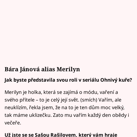
Bára Jánová alias Merilyn
Jak byste představila svou roli v seriálu Ohnivý kuře?
Merilyn je holka, která se zajímá o módu, vaření a
svého přítele – to je celý její svět. (smích) Vařím, ale
neuklízím, řekla jsem, že na to je ten dům moc velký,
tak máme uklizečku. Zato mu vařím každý den obědy i
večeře.
Už jste se se Sašou Rašilovem, který vám hraje