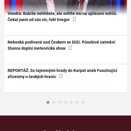
Vondra: Babiše nehlídáte, ale svítíte mu na uplácení voličů.
Čekal jsem od vás víc, řekl Gregor
Nebeská podívaná nad Českem se blíží. Působivé zatmění
Slunce doplní meteorická show
REPORTÁŽ: Za tajemnými hrady do Karpat aneb Fascinující
zříceniny u českých hranic