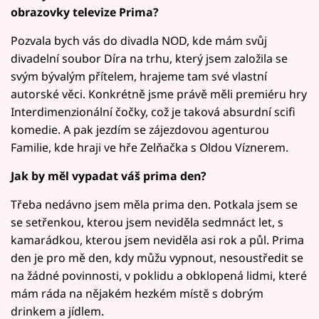
obrazovky televize Prima?
Pozvala bych vás do divadla NOD, kde mám svůj
divadelní soubor Díra na trhu, který jsem založila se
svým bývalým přítelem, hrajeme tam své vlastní
autorské věci. Konkrétně jsme právě měli premiéru hry
Interdimenzionální čočky, což je taková absurdní scifi
komedie. A pak jezdím se zájezdovou agenturou
Familie, kde hraji ve hře Zelňačka s Oldou Víznerem.
Jak by měl vypadat váš prima den?
Třeba nedávno jsem měla prima den. Potkala jsem se
se setřenkou, kterou jsem neviděla sedmnáct let, s
kamarádkou, kterou jsem neviděla asi rok a půl. Prima
den je pro mě den, kdy můžu vypnout, nesoustředit se
na žádné povinnosti, v poklidu a obklopená lidmi, které
mám ráda na nějakém hezkém místě s dobrým
drinkem a jídlem.