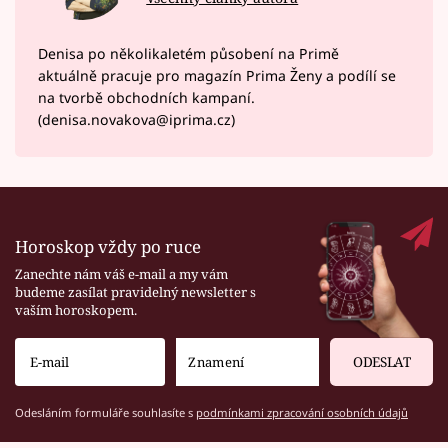
Denisa po několikaletém působení na Primě
aktuálně pracuje pro magazín Prima Ženy a podílí se
na tvorbě obchodních kampaní.
(denisa.novakova@iprima.cz)
Horoskop vždy po ruce
Zanechte nám váš e-mail a my vám
budeme zasílat pravidelný newsletter s
vaším horoskopem.
ODESLAT
Odesláním formuláře souhlasíte s
podmínkami zpracování osobních údajů