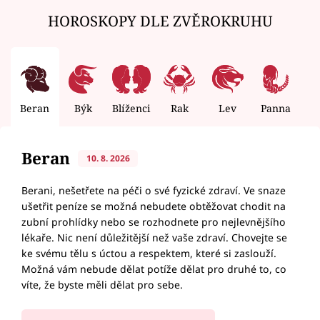
HOROSKOPY DLE ZVĚROKRUHU
Beran
Býk
Blíženci
Rak
Lev
Panna
V
Beran
10. 8. 2026
Berani, nešetřete na péči o své fyzické zdraví. Ve snaze
ušetřit peníze se možná nebudete obtěžovat chodit na
zubní prohlídky nebo se rozhodnete pro nejlevnějšího
lékaře. Nic není důležitější než vaše zdraví. Chovejte se
ke svému tělu s úctou a respektem, které si zaslouží.
Možná vám nebude dělat potíže dělat pro druhé to, co
víte, že byste měli dělat pro sebe.