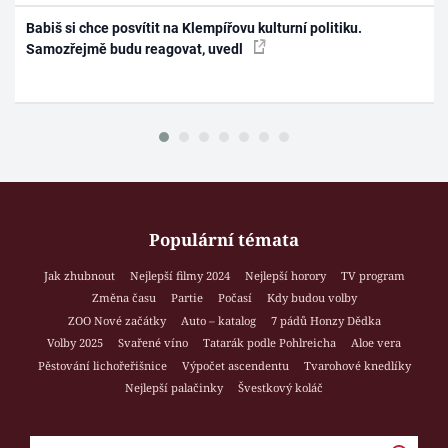
Babiš si chce posvítit na Klempířovu kulturní politiku.
Samozřejmě budu reagovat, uvedl
Populární témata
Jak zhubnout
Nejlepší filmy 2024
Nejlepší horory
TV program
Změna času
Partie
Počasí
Kdy budou volby
ZOO Nové začátky
Auto – katalog
7 pádů Honzy Dědka
Volby 2025
Svařené víno
Tatarák podle Pohlreicha
Aloe vera
Pěstování lichořeřišnice
Výpočet ascendentu
Tvarohové knedlíky
Nejlepší palačinky
Švestkový koláč