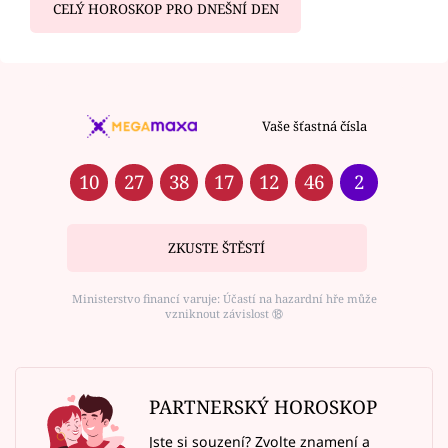
CELÝ HOROSKOP PRO DNEŠNÍ DEN
Vaše šťastná čísla
10
27
38
17
12
46
2
ZKUSTE ŠTĚSTÍ
Ministerstvo financí varuje: Účastí na hazardní hře může
vzniknout závislost ⑱
PARTNERSKÝ HOROSKOP
Jste si souzení? Zvolte znamení a