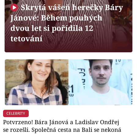
Horoskopy
Skrytá vášeň herečky Báry
Sledujte prima+
Jánové: Během pouhých
dvou let si pořídila 12
Filmový festival Karlovy Vary
tetování
Pořady
Mámy sobě
Přihlášení
Sledujte nás
CELEBRITY
Potvrzeno! Bára Jánová a Ladislav Ondřej
se rozešli. Společná cesta na Bali se nekoná