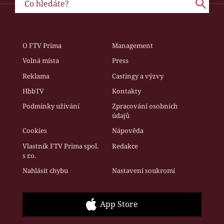
O FTV Prima
Management
Volná místa
Press
Reklama
Castingy a výzvy
HbbTV
Kontakty
Podmínky užívání
Zpracování osobních
údajů
Cookies
Nápověda
Vlastník FTV Prima spol.
Redakce
s r.o.
Nahlásit chybu
Nastavení soukromí
App Store