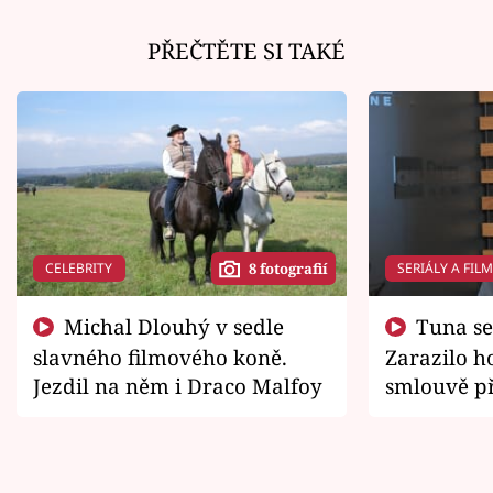
PŘEČTĚTE SI TAKÉ
CELEBRITY
SERIÁLY A FIL
8 fotografií
Michal Dlouhý v sedle
Tuna se chtěl vrátit domů.
slavného filmového koně.
Zarazilo ho
Jezdil na něm i Draco Malfoy
smlouvě př
zemřít