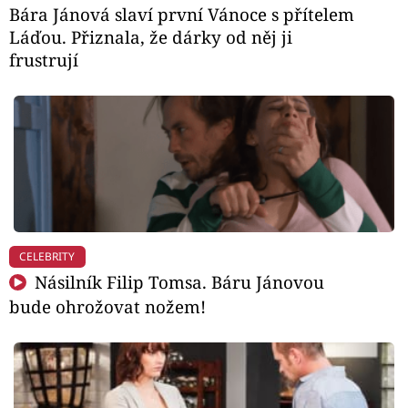
Bára Jánová slaví první Vánoce s přítelem
Láďou. Přiznala, že dárky od něj ji
frustrují
CELEBRITY
Násilník Filip Tomsa. Báru Jánovou
bude ohrožovat nožem!