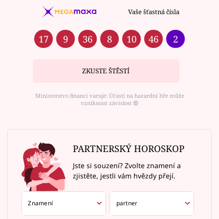
Vaše šťastná čísla
17
9
36
8
10
46
2
ZKUSTE ŠTĚSTÍ
Ministerstvo financí varuje: Účastí na hazardní hře může
vzniknout závislost ⑱
PARTNERSKÝ HOROSKOP
Jste si souzení? Zvolte znamení a
zjistěte, jestli vám hvězdy přejí.