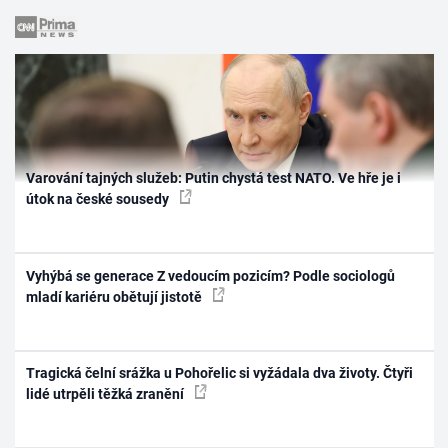
Varování tajných služeb: Putin chystá test NATO. Ve hře je i
útok na české sousedy
Vyhýbá se generace Z vedoucím pozicím? Podle sociologů
mladí kariéru obětují jistotě
Tragická čelní srážka u Pohořelic si vyžádala dva životy. Čtyři
lidé utrpěli těžká zranění