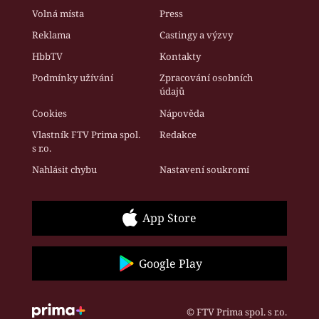
Volná místa
Press
Reklama
Castingy a výzvy
HbbTV
Kontakty
Podmínky užívání
Zpracování osobních
údajů
Cookies
Nápověda
Vlastník FTV Prima spol.
Redakce
s r.o.
Nahlásit chybu
Nastavení soukromí
App Store
Google Play
© FTV Prima spol. s r.o.