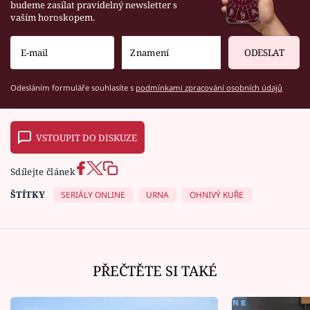
budeme zasílat pravidelný newsletter s
vaším horoskopem.
ODESLAT
Odesláním formuláře souhlasíte s
podmínkami zpracování osobních údajů
VSTOUPIT DO DISKUZE
Sdílejte článek
ŠTÍTKY
SERIÁLY ONLINE
URNA
OHNIVÝ KUŘE
PŘEČTĚTE SI TAKÉ