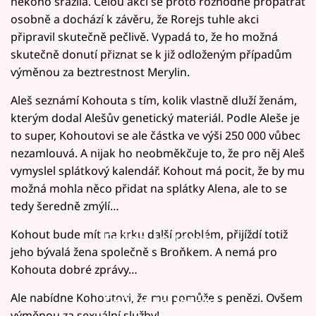
někoho srazila. Celou akci se proto rozhodne propátrat
osobně a dochází k závěru, že Rorejs tuhle akci
připravil skutečně pečlivě. Vypadá to, že ho možná
skutečně donutí přiznat se k již odloženým případům
výměnou za beztrestnost Merylin.
Aleš seznámí Kohouta s tím, kolik vlastně dluží ženám,
kterým dodal Alešův genetický materiál. Podle Aleše je
to super, Kohoutovi se ale částka ve výši 250 000 vůbec
nezamlouvá. A nijak ho neobměkčuje to, že pro něj Aleš
vymyslel splátkový kalendář. Kohout má pocit, že by mu
možná mohla něco přidat na splátky Alena, ale to se
tedy šeredně zmýlí…
Kohout bude mít na krku další problém, přijíždí totiž
Failed to fetch
jeho bývalá žena společně s Broňkem. A nemá pro
Kohouta dobré zprávy…
Ale nabídne Kohoutovi, že mu pomůže s penězi. Ovšem
Failed to fetch
výměnou za sexuální služby!