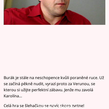
Horoskopy
Sledujte prima+
Filmový festival Karlovy Vary
Pořady
Mámy sobě
Přihlášení
Burák je stále na neschopence kvůli poraněné ruce. Už
Sledujte nás
se začíná pěkně nudit, vyrazí proto za Verunou, se
kterou si užijte perfektní zábavu. Jenže mu zavolá
Karolína…
Celá hra se šlehačkou se navíc skoro zvrtne!
Failed to fetch