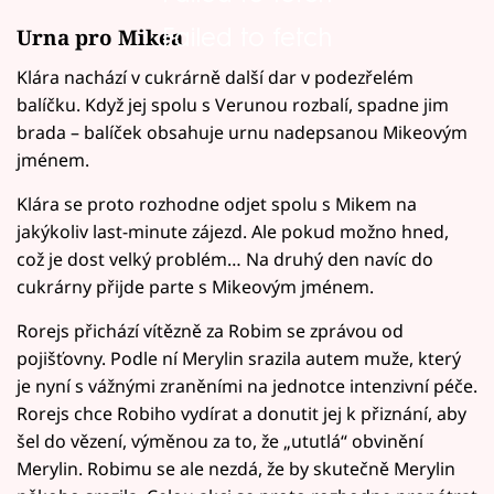
Failed to fetch
Urna pro Mikea
Klára nachází v cukrárně další dar v podezřelém
balíčku. Když jej spolu s Verunou rozbalí, spadne jim
brada – balíček obsahuje urnu nadepsanou Mikeovým
jménem.
Klára se proto rozhodne odjet spolu s Mikem na
jakýkoliv last-minute zájezd. Ale pokud možno hned,
což je dost velký problém… Na druhý den navíc do
cukrárny přijde parte s Mikeovým jménem.
Rorejs přichází vítězně za Robim se zprávou od
pojišťovny. Podle ní Merylin srazila autem muže, který
je nyní s vážnými zraněními na jednotce intenzivní péče.
Rorejs chce Robiho vydírat a donutit jej k přiznání, aby
šel do vězení, výměnou za to, že „ututlá“ obvinění
Merylin. Robimu se ale nezdá, že by skutečně Merylin