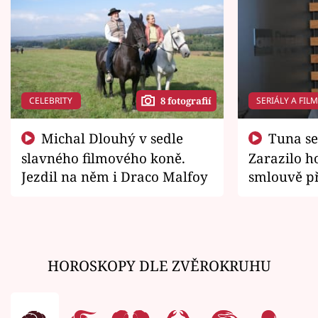
CELEBRITY
SERIÁLY A FIL
8 fotografií
Michal Dlouhý v sedle
Tuna se chtěl vrátit domů.
slavného filmového koně.
Zarazilo ho
Jezdil na něm i Draco Malfoy
smlouvě př
zemřít
HOROSKOPY DLE ZVĚROKRUHU