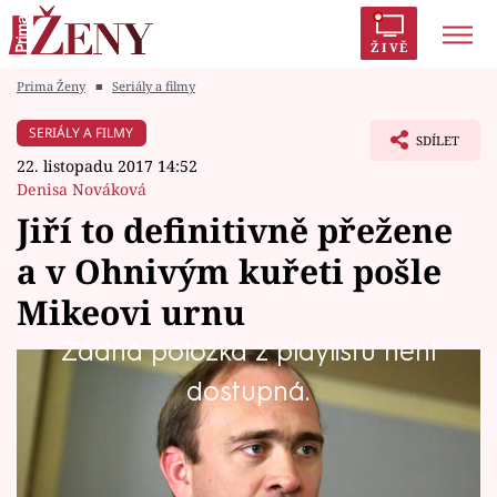
ŽIVĚ
Prima Ženy
■
Seriály a filmy
Trendy:
Polabí
Inspekce
Prostřeno!
AYTO?
SERIÁLY A FILMY
SDÍLET
Módní alarm
Zrádci
Proměny
22. listopadu 2017 14:52
Denisa Nováková
Jiří to definitivně přežene
a v Ohnivým kuřeti pošle
Témata
Mikeovi urnu
Celebrity
Žádná položka z playlistu není
Posedlost Klárou dovede Jiřího dříve či později
dostupná.
Vztahy
do policejních pout. Jen aby to nebylo až příliš
Seriály
pozdě…