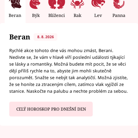
Beran
Býk
Blíženci
Rak
Lev
Panna
V
Beran
8. 8. 2026
Rychlé akce tohoto dne vás mohou zmást, Berani.
Nedivte se, že vám v hlavě víří poslední události týkající
se lásky a romantiky. Možná budete mít pocit, že se věci
dějí příliš rychle na to, abyste jim mohli skutečně
porozumět. Snažte se nebýt tak analytičtí. Možná zjistíte,
že se honíte za ztraceným cílem, zatímco vlak vyjíždí ze
stanice. Naskočte na palubu a nechte problém za sebou.
CELÝ HOROSKOP PRO DNEŠNÍ DEN