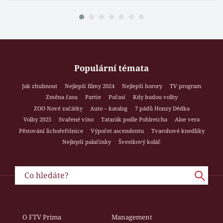
Populární témata
Jak zhubnout
Nejlepší filmy 2024
Nejlepší horory
TV program
Změna času
Partie
Počasí
Kdy budou volby
ZOO Nové začátky
Auto – katalog
7 pádů Honzy Dědka
Volby 2025
Svařené víno
Tatarák podle Pohlreicha
Aloe vera
Pěstování lichořeřišnice
Výpočet ascendentu
Tvarohové knedlíky
Nejlepší palačinky
Švestkový koláč
O FTV Prima
Management