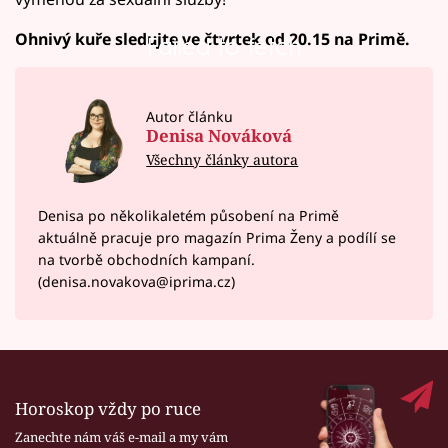
Ohnivý kuře sledujte ve čtvrtek od 20.15 na Primě.
Failed to fetch
Autor článku
Denisa Nováková
Všechny články autora
Denisa po několikaletém působení na Primě
aktuálně pracuje pro magazín Prima Ženy a podílí se
na tvorbě obchodních kampaní.
(denisa.novakova@iprima.cz)
Horoskop vždy po ruce
Zanechte nám váš e-mail a my vám