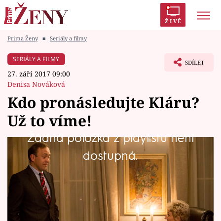
ŽIVĚ
Prima Ženy
■
Seriály a filmy
Trendy:
Polabí
Inspekce
Prostřeno!
AYTO?
SERIÁLY A FILMY
SDÍLET
Módní alarm
Zrádci
Proměny
27. září 2017 09:00
Denisa Nováková
Kdo pronásledujte Kláru?
Už to víme!
Témata
Žádná položka z playlistu není
Celebrity
Ale neříkejte, že jsi to od začátku také sami
dostupná.
nemysleli!
Vztahy
Seriály