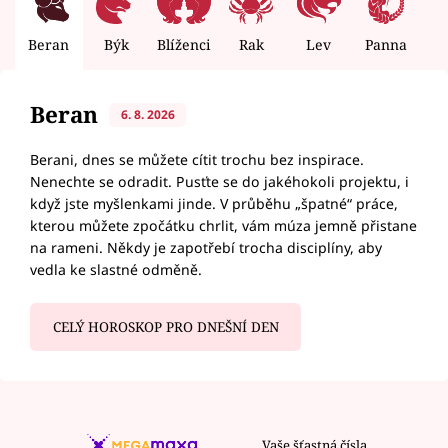
Beran
Býk
Blíženci
Rak
Lev
Panna
V
Beran
6. 8. 2026
Berani, dnes se můžete cítit trochu bez inspirace.
Nenechte se odradit. Pusťte se do jakéhokoli projektu, i
když jste myšlenkami jinde. V průběhu „špatné“ práce,
kterou můžete zpočátku chrlit, vám múza jemně přistane
na rameni. Někdy je zapotřebí trocha disciplíny, aby
vedla ke slastné odměně.
CELÝ HOROSKOP PRO DNEŠNÍ DEN
Vaše šťastná čísla