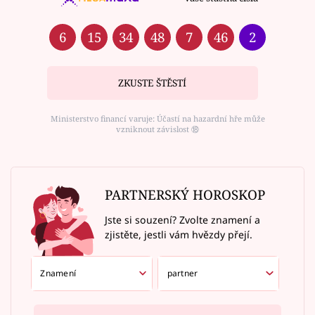
6
15
34
48
7
46
2
ZKUSTE ŠTĚSTÍ
Ministerstvo financí varuje: Účastí na hazardní hře může
vzniknout závislost ⑱
PARTNERSKÝ HOROSKOP
Jste si souzení? Zvolte znamení a
zjistěte, jestli vám hvězdy přejí.