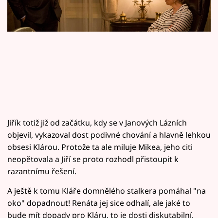
Horoskopy
Sledujte prima+
Filmový festival Karlovy Vary
Pořady
Mámy sobě
Jiřík totiž již od začátku, kdy se v Janových Lázních
Přihlášení
objevil, vykazoval dost podivné chování a hlavně lehkou
obsesi Klárou. Protože ta ale miluje Mikea, jeho citi
neopětovala a Jiří se proto rozhodl přistoupit k
Sledujte nás
razantnímu řešení.
A ještě k tomu Kláře domnělého stalkera pomáhal "na
oko" dopadnout! Renáta jej sice odhalí, ale jaké to
bude mít dopady pro Kláru, to je dosti diskutabilní.