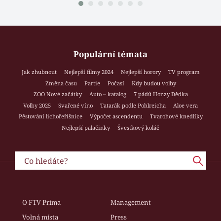
Populární témata
Jak zhubnout
Nejlepší filmy 2024
Nejlepší horory
TV program
Změna času
Partie
Počasí
Kdy budou volby
ZOO Nové začátky
Auto – katalog
7 pádů Honzy Dědka
Volby 2025
Svařené víno
Tatarák podle Pohlreicha
Aloe vera
Pěstování lichořeřišnice
Výpočet ascendentu
Tvarohové knedlíky
Nejlepší palačinky
Švestkový koláč
O FTV Prima
Management
Volná místa
Press