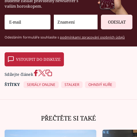
budeme zasílat pravidelný newsletter s
vaším horoskopem.
ODESLAT
Odesláním formuláře souhlasíte s
podmínkami zpracování osobních údajů
VSTOUPIT DO DISKUZE
Sdílejte článek
ŠTÍTKY
SERIÁLY ONLINE
STALKER
OHNIVÝ KUŘE
PŘEČTĚTE SI TAKÉ