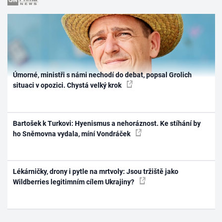
Úmorné, ministři s námi nechodí do debat, popsal Grolich
situaci v opozici. Chystá velký krok
Bartošek k Turkovi: Hyenismus a nehoráznost. Ke stíhání by
ho Sněmovna vydala, míní Vondráček
Lékárničky, drony i pytle na mrtvoly: Jsou tržiště jako
Wildberries legitimním cílem Ukrajiny?