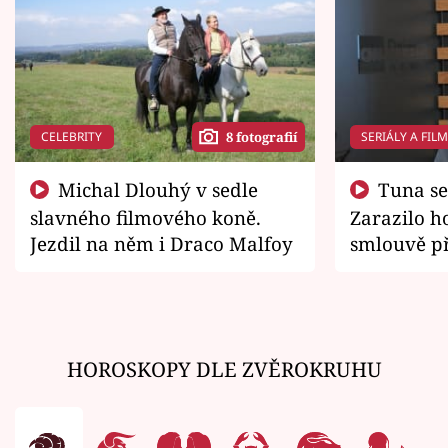
CELEBRITY
SERIÁLY A FIL
8 fotografií
Michal Dlouhý v sedle
Tuna se chtěl vrátit domů.
slavného filmového koně.
Zarazilo ho
Jezdil na něm i Draco Malfoy
smlouvě př
zemřít
HOROSKOPY DLE ZVĚROKRUHU