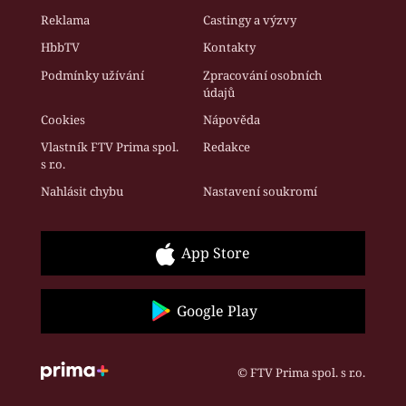
Reklama
Castingy a výzvy
HbbTV
Kontakty
Podmínky užívání
Zpracování osobních
údajů
Cookies
Nápověda
Vlastník FTV Prima spol.
Redakce
s r.o.
Nahlásit chybu
Nastavení soukromí
App Store
Google Play
© FTV Prima spol. s r.o.