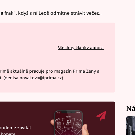
rak", když s ní Leoš odmítne strávit večer...
Všechny články autora
rimě aktuálně pracuje pro magazín Prima Ženy a
í. (denisa.novakova@iprima.cz)
Ná
budeme zasílat
oskopem.