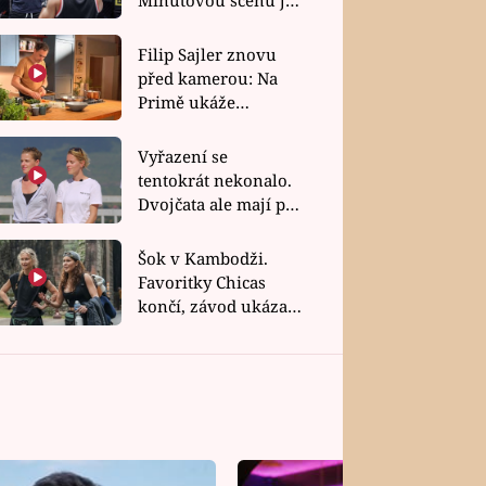
bez dubla
Filip Sajler znovu
před kamerou: Na
Primě ukáže
poctivou kuchyni i
rychlé recepty
Vyřazení se
tentokrát nekonalo.
Dvojčata ale mají po
uzavření třetí etapy
závodu nůž na krku
Šok v Kambodži.
Favoritky Chicas
končí, závod ukázal
svou nejtvrdší tvář