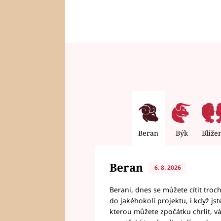
Beran
Býk
Blíže
Beran
6. 8. 2026
Berani, dnes se můžete cítit troc
do jakéhokoli projektu, i když js
kterou můžete zpočátku chrlit, 