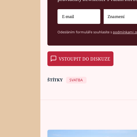
Odesláním formuláře souhlasíte s
podmínkami zp
VSTOUPIT DO DISKUZE
ŠTÍTKY
SVATBA