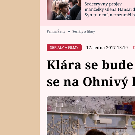
Srdceryvný projev
SNÁŘ
CELEBRITY
manželky Glena Hansard
Syn tu není, nerozuměl b
HOROSKOP NA
VAŘENÍ
tomu, vysvětlila
ROK 2023
Prima Ženy
■
Seriály a filmy
17. ledna 2017 13:19
D
SERIÁLY A FILMY
Klára se bude
se na Ohnivý