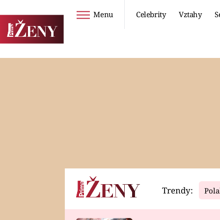
Menu
Celebrity
Vztahy
S
Seriály
Životní styl
ZOO
DIETY A HUBNUTÍ
PROSTŘENO!
CESTOVÁNÍ A
DOVOLENÁ
DUCH
ZDRAVÍ
Trendy:
Pola
Horoskopy
Video
ASTROČLÁNKY
SERIÁLY