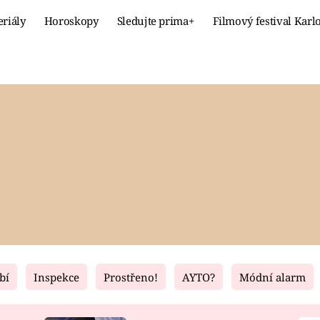
eriály
Horoskopy
Sledujte prima+
Filmový festival Karl
Celebrity
Recept
MÓDA A KRÁSA
HLAVNÍ JÍ
VZTAHY A SEX
SLADKÉ
PRIMA MAMINKA
ZDRAVÉ
bí
Inspekce
Prostřeno!
AYTO?
Módní alarm
Fresh
Living
RECEPTY
BYDLENÍ