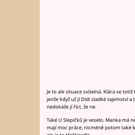
Je to ale situace svízelná. Klára se to
jenže když už jí Didi sladké tajemství a t
nedokáže jí říct, že ne.
Také U Slepičků je veselo. Manka má ne
mají moc práce, nicméně potom také k
ale je to třeštiprdlo...