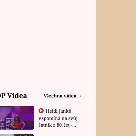
P Videa
Všechna videa
Heidi Janků
vzpomíná na svůj
šatník z 80. let -
Shopaholičky