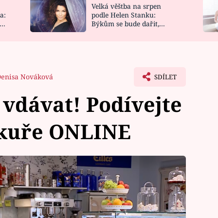
Velká věštba na srpen
NOVINKY
ZAHRADA
a:
podle Helen Stanku:
y
Býkům se bude dařit,
VIDEORECEPTY
DESIGN
Vodnáře čeká jízda
enisa Nováková
SDÍLET
 vdávat! Podívejte
 kuře ONLINE