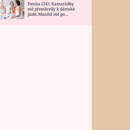
Denisa (34): Kamarádky
mě přemluvily k dámské
jízdě. Manžel mě po
návratu zaskočil