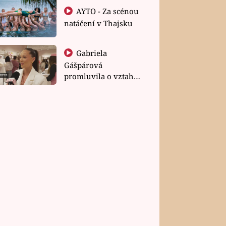
AYTO - Za scénou
natáčení v Thajsku
Gabriela
Gášpárová
promluvila o vztahu
a zakládání rodiny