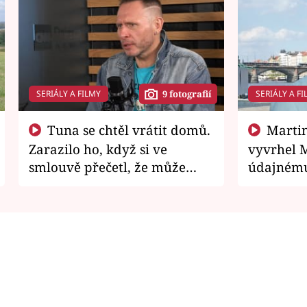
SERIÁLY A FILMY
SERIÁLY A FI
9 fotografií
Tuna se chtěl vrátit domů.
Martin Písařík jako
Zarazilo ho, když si ve
vyvrhel 
smlouvě přečetl, že může
údajnému
zemřít
je v nemil