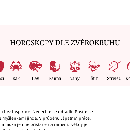
HOROSKOPY DLE ZVĚROKRUHU
nci
Rak
Lev
Panna
Váhy
Štír
Střelec
K
hu bez inspirace. Nenechte se odradit. Pusťte se
te myšlenkami jinde. V průběhu „špatné“ práce,
vám múza jemně přistane na rameni. Někdy je