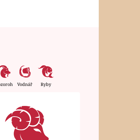
ozoroh
Vodnář
Ryby