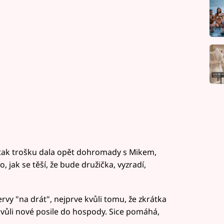
tiž tak trošku dala opět dohromady s Mikem,
o, jak se těší, že bude družička, vyzradí,
rvy "na drát", nejprve kvůli tomu, že zkrátka
vůli nové posile do hospody. Sice pomáhá,