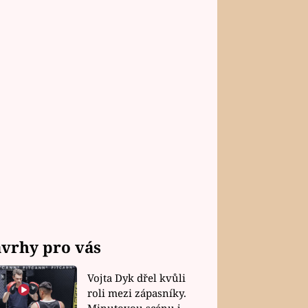
vrhy pro vás
Vojta Dyk dřel kvůli
roli mezi zápasníky.
Minutovou scénu jel