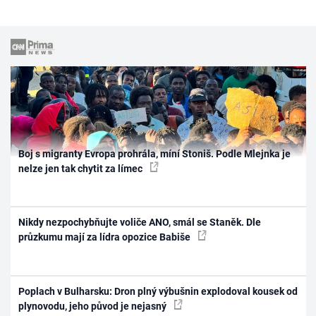
Boj s migranty Evropa prohrála, míní Stoniš. Podle Mlejnka je
nelze jen tak chytit za límec
Nikdy nezpochybňujte voliče ANO, smál se Staněk. Dle
průzkumu mají za lídra opozice Babiše
Poplach v Bulharsku: Dron plný výbušnin explodoval kousek od
plynovodu, jeho původ je nejasný