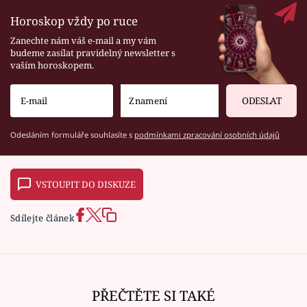
Horoskop vždy po ruce
Zanechte nám váš e-mail a my vám
budeme zasílat pravidelný newsletter s
vaším horoskopem.
ODESLAT
Odesláním formuláře souhlasíte s
podmínkami zpracování osobních údajů
VSTOUPIT DO DISKUZE
Sdílejte článek
PŘEČTĚTE SI TAKÉ