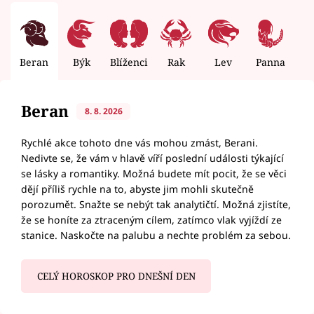
Beran
Býk
Blíženci
Rak
Lev
Panna
V
Beran
8. 8. 2026
Rychlé akce tohoto dne vás mohou zmást, Berani.
Nedivte se, že vám v hlavě víří poslední události týkající
se lásky a romantiky. Možná budete mít pocit, že se věci
dějí příliš rychle na to, abyste jim mohli skutečně
porozumět. Snažte se nebýt tak analytičtí. Možná zjistíte,
že se honíte za ztraceným cílem, zatímco vlak vyjíždí ze
stanice. Naskočte na palubu a nechte problém za sebou.
CELÝ HOROSKOP PRO DNEŠNÍ DEN