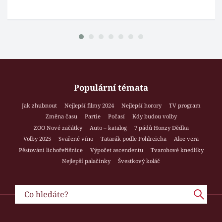
Populární témata
Jak zhubnout
Nejlepší filmy 2024
Nejlepší horory
TV program
Změna času
Partie
Počasí
Kdy budou volby
ZOO Nové začátky
Auto – katalog
7 pádů Honzy Dědka
Volby 2025
Svařené víno
Tatarák podle Pohlreicha
Aloe vera
Pěstování lichořeřišnice
Výpočet ascendentu
Tvarohové knedlíky
Nejlepší palačinky
Švestkový koláč