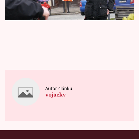
Horoskopy
Sledujte prima+
Filmový festival Karlovy Vary
Pořady
Mámy sobě
Přihlášení
Autor článku
vojackv
Sledujte nás