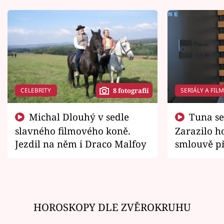
CELEBRITY
SERIÁLY A FIL
8 fotografií
Michal Dlouhý v sedle
Tuna se chtěl vrátit domů.
slavného filmového koně.
Zarazilo ho
Jezdil na něm i Draco Malfoy
smlouvě př
zemřít
HOROSKOPY DLE ZVĚROKRUHU