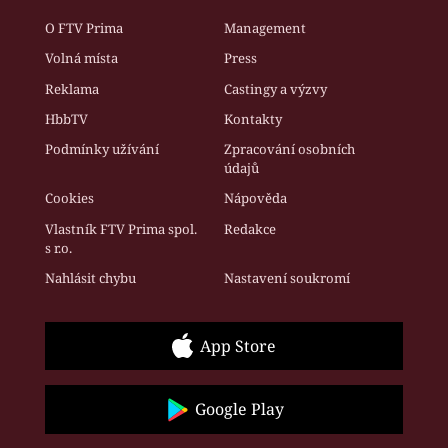
O FTV Prima
Management
Volná místa
Press
Reklama
Castingy a výzvy
HbbTV
Kontakty
Podmínky užívání
Zpracování osobních
údajů
Cookies
Nápověda
Vlastník FTV Prima spol.
Redakce
s r.o.
Nahlásit chybu
Nastavení soukromí
App Store
Google Play