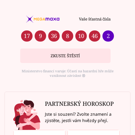
Vaše šťastná čísla
17
9
36
8
10
46
2
ZKUSTE ŠTĚSTÍ
Ministerstvo financí varuje: Účastí na hazardní hře může
vzniknout závislost ⑱
PARTNERSKÝ HOROSKOP
Jste si souzení? Zvolte znamení a
zjistěte, jestli vám hvězdy přejí.