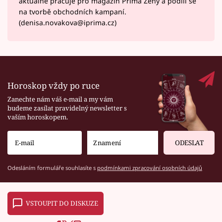
aktuálně pracuje pro magazín Prima Ženy a podílí se
na tvorbě obchodních kampaní.
(denisa.novakova@iprima.cz)
Horoskop vždy po ruce
Zanechte nám váš e-mail a my vám
budeme zasílat pravidelný newsletter s
vaším horoskopem.
ODESLAT
Odesláním formuláře souhlasíte s
podmínkami zpracování osobních údajů
VSTOUPIT DO DISKUZE