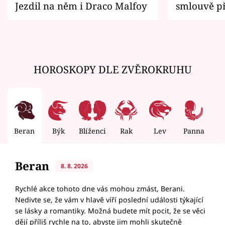
Jezdil na něm i Draco Malfoy
smlouvě př
zemřít
HOROSKOPY DLE ZVĚROKRUHU
Beran
Býk
Blíženci
Rak
Lev
Panna
V
Beran
8. 8. 2026
Rychlé akce tohoto dne vás mohou zmást, Berani.
Nedivte se, že vám v hlavě víří poslední události týkající
se lásky a romantiky. Možná budete mít pocit, že se věci
dějí příliš rychle na to, abyste jim mohli skutečně