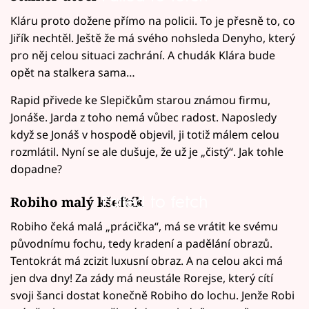
Kláru proto dožene přímo na policii. To je přesně to, co
Jiřík nechtěl. Ještě že má svého nohsleda Denyho, který
pro něj celou situaci zachrání. A chudák Klára bude
opět na stalkera sama…
Rapid přivede ke Slepičkům starou známou firmu,
Jonáše. Jarda z toho nemá vůbec radost. Naposledy
když se Jonáš v hospodě objevil, ji totiž málem celou
rozmlátil. Nyní se ale dušuje, že už je „čistý“. Jak tohle
dopadne?
Failed to fetch
Robiho malý kšeftík
Robiho čeká malá „prácička“, má se vrátit ke svému
původnímu fochu, tedy kradení a padělání obrazů.
Tentokrát má zcizit luxusní obraz. A na celou akci má
jen dva dny! Za zády má neustále Rorejse, který cítí
svoji šanci dostat konečně Robiho do lochu. Jenže Robi