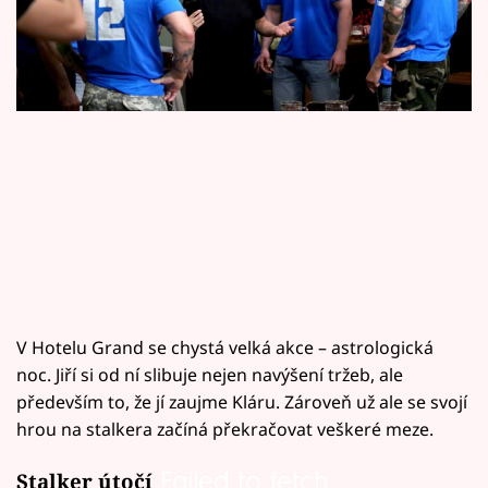
Horoskopy
Sledujte prima+
Filmový festival Karlovy Vary
Pořady
Mámy sobě
Přihlášení
V Hotelu Grand se chystá velká akce – astrologická
Sledujte nás
noc. Jiří si od ní slibuje nejen navýšení tržeb, ale
především to, že jí zaujme Kláru. Zároveň už ale se svojí
hrou na stalkera začíná překračovat veškeré meze.
Failed to fetch
Stalker útočí