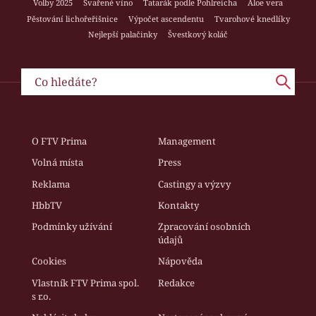
Volby 2025
Svařené víno
Tatarák podle Pohlreicha
Aloe vera
Pěstování lichořeřišnice
Výpočet ascendentu
Tvarohové knedlíky
Nejlepší palačinky
Švestkový koláč
O FTV Prima
Management
Volná místa
Press
Reklama
Castingy a výzvy
HbbTV
Kontakty
Podmínky užívání
Zpracování osobních
údajů
Cookies
Nápověda
Vlastník FTV Prima spol.
Redakce
s r.o.