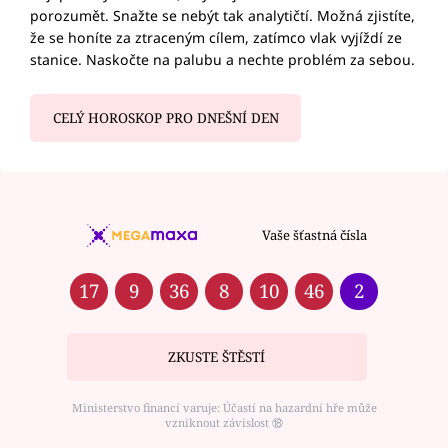
porozumět. Snažte se nebýt tak analytičtí. Možná zjistíte,
že se honíte za ztraceným cílem, zatímco vlak vyjíždí ze
stanice. Naskočte na palubu a nechte problém za sebou.
CELÝ HOROSKOP PRO DNEŠNÍ DEN
Vaše šťastná čísla
17
9
36
8
10
46
2
ZKUSTE ŠTĚSTÍ
Ministerstvo financí varuje: Účastí na hazardní hře může
vzniknout závislost ⑱