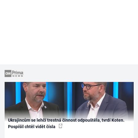
Ukrajincům se lehčí trestná činnost odpouštěla, tvrdí Koten.
Pospíšil chtěl vidět čísla