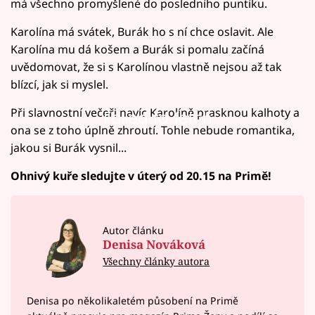
má všechno promyšlené do posledního puntíku.
Karolína má svátek, Burák ho s ní chce oslavit. Ale
Karolína mu dá košem a Burák si pomalu začíná
uvědomovat, že si s Karolínou vlastně nejsou až tak
blízcí, jak si myslel.
Při slavnostní večeři navíc Karolíně prasknou kalhoty a
Failed to fetch
ona se z toho úplně zhroutí. Tohle nebude romantika,
jakou si Burák vysnil...
Ohnivý kuře sledujte v úterý od 20.15 na Primě!
Autor článku
Denisa Nováková
Všechny články autora
Denisa po několikaletém působení na Primě