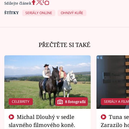
Sdílejte článek
ŠTÍTKY
SERIÁLY ONLINE
OHNIVÝ KUŘE
PŘEČTĚTE SI TAKÉ
CELEBRITY
SERIÁLY A FIL
8 fotografií
Michal Dlouhý v sedle
Tuna se chtěl vrátit domů.
slavného filmového koně.
Zarazilo ho