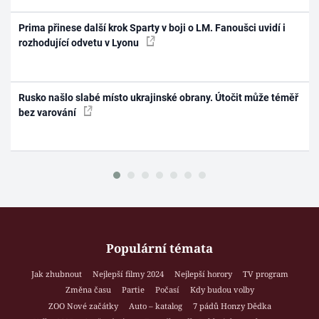
Prima přinese další krok Sparty v boji o LM. Fanoušci uvidí i
rozhodující odvetu v Lyonu
Rusko našlo slabé místo ukrajinské obrany. Útočit může téměř
bez varování
Populární témata
Jak zhubnout
Nejlepší filmy 2024
Nejlepší horory
TV program
Změna času
Partie
Počasí
Kdy budou volby
ZOO Nové začátky
Auto – katalog
7 pádů Honzy Dědka