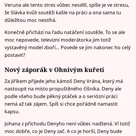
Veruna ale tento stres vůbec nesdílí, spíše je ve stresu,
že Slávka kvůli soutěži kašle na práci a ona sama tu
důležitou moc nestíhá.
Konečně přichází na řadu natáčení soutěže. To se ale
moc nepovede, televizní moderátorka jim totiž
vystavěný model zboří… Povede se jim nakonec ho celý
postavit?
Nový záporák v Ohnivým kuřeti
Za Jiříkem přijede jeho kámoš Deny Vrána, který má
nastoupit na místo propuštěného číšníka. Deny ale
podle všeho bude pěkný ptáček a o seriózní práci
nemá až tak zájem. Spíš si chce pořádně namastit
kapsu.
Johana z příchodu Denyho není vůbec nadšená. Ví totiž
moc dobře, co je Deny zač. A co je horší, Deny bude