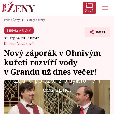
ŽIVĚ
Prima Ženy
■
Seriály a filmy
Trendy:
Polabí
Inspekce
Prostřeno!
AYTO?
SERIÁLY A FILMY
SDÍLET
Módní alarm
Zrádci
Proměny
31. srpna 2017 07:47
Denisa Nováková
Nový záporák v Ohnivým
kuřeti rozvíří vody
Témata
v Grandu už dnes večer!
Celebrity
Žádná položka z playlistu není
Kdepak, kamarádíček Jiřího, to je pořádný
dostupná.
Vztahy
kalibr. Johaně je jasné, že Grandu to ku
Seriály
prospěchu nebude, ale nenadělá nic. Její malý
bráška jí totiž definitivně přerostl přes hlavu...