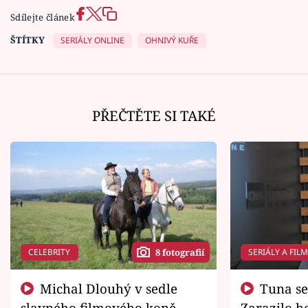
Sdílejte článek
ŠTÍTKY
SERIÁLY ONLINE
OHNIVÝ KUŘE
PŘEČTĚTE SI TAKÉ
CELEBRITY
SERIÁLY A FIL
8 fotografií
Michal Dlouhý v sedle
Tuna se chtěl vrátit domů.
slavného filmového koně.
Zarazilo ho