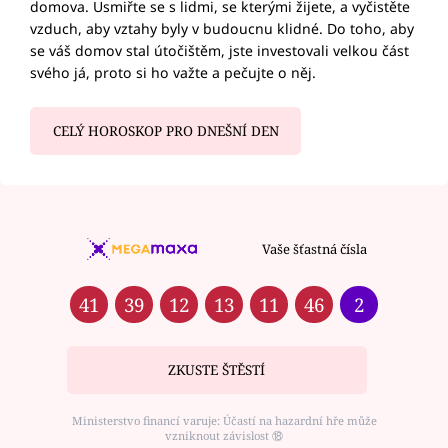
domova. Usmiřte se s lidmi, se kterými žijete, a vyčistěte
vzduch, aby vztahy byly v budoucnu klidné. Do toho, aby
se váš domov stal útočištěm, jste investovali velkou část
svého já, proto si ho važte a pečujte o něj.
CELÝ HOROSKOP PRO DNEŠNÍ DEN
Vaše šťastná čísla
41
39
12
13
11
46
2
ZKUSTE ŠTĚSTÍ
Ministerstvo financí varuje: Účastí na hazardní hře může
vzniknout závislost ⑱