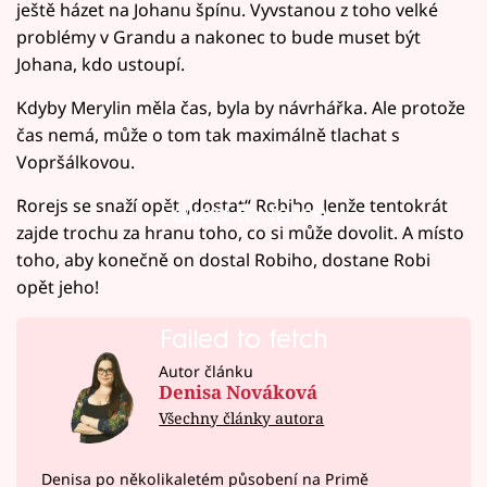
ještě házet na Johanu špínu. Vyvstanou z toho velké
problémy v Grandu a nakonec to bude muset být
Johana, kdo ustoupí.
Kdyby Merylin měla čas, byla by návrhářka. Ale protože
čas nemá, může o tom tak maximálně tlachat s
Vopršálkovou.
Rorejs se snaží opět „dostat“ Robiho. Jenže tentokrát
Failed to fetch
zajde trochu za hranu toho, co si může dovolit. A místo
toho, aby konečně on dostal Robiho, dostane Robi
opět jeho!
Failed to fetch
Failed to fetch
Autor článku
Denisa Nováková
Všechny články autora
Denisa po několikaletém působení na Primě