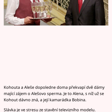
Horoskopy
Sledujte prima+
Filmový festival Karlovy Vary
Pořady
Mámy sobě
Přihlášení
Sledujte nás
Kohouta a Aleše dopoledne doma překvapí dvě dámy
mající zájem o Alešovo sperma. Je to Alena, s níž už se
Kohout dávno zná, a její kamarádka Bobina.
Slávka je ve stresu ze stavění televizního modelu.