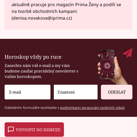
aktuálně pracuje pro magazín Prima Ženy a podílí se
na tvorbě obchodních kampaní.
(denisa.novakova@iprima.cz)
Horoskop vždy po ruce
Zanechte nám váš e-mail a my vám
budeme zasílat pravidelný newsletter s
vaším horoskopem.
ODESLAT
Odesláním formuláře souhlasíte s
podmínkami zpracování osobních údajů
VSTOUPIT DO DISKUZE