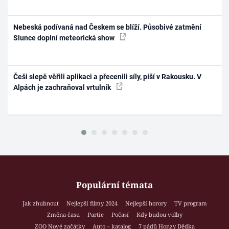
Nebeská podívaná nad Českem se blíží. Působivé zatmění
Slunce doplní meteorická show
Češi slepě věřili aplikaci a přecenili síly, píší v Rakousku. V
Alpách je zachraňoval vrtulník
Populární témata
Jak zhubnout
Nejlepší filmy 2024
Nejlepší horory
TV program
Změna času
Partie
Počasí
Kdy budou volby
ZOO Nové začátky
Auto – katalog
7 pádů Honzy Dědka