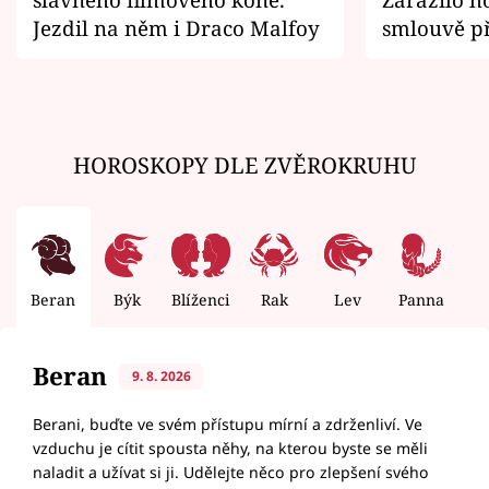
Jezdil na něm i Draco Malfoy
smlouvě př
zemřít
HOROSKOPY DLE ZVĚROKRUHU
Beran
Býk
Blíženci
Rak
Lev
Panna
V
Beran
9. 8. 2026
Berani, buďte ve svém přístupu mírní a zdrženliví. Ve
vzduchu je cítit spousta něhy, na kterou byste se měli
naladit a užívat si ji. Udělejte něco pro zlepšení svého