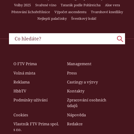
Volby 2025
Svařené víno
Tatarák podle Pohlreicha
Aloe vera
Pěstování lichořeřišnice
Výpočet ascendentu
Tvarohové knedlíky
Nejlepší palačinky
Švestkový koláč
O FTV Prima
Management
Volná místa
Press
Reklama
Castingy a výzvy
HbbTV
Kontakty
Podmínky užívání
Zpracování osobních
údajů
Cookies
Nápověda
Vlastník FTV Prima spol.
Redakce
s r.o.