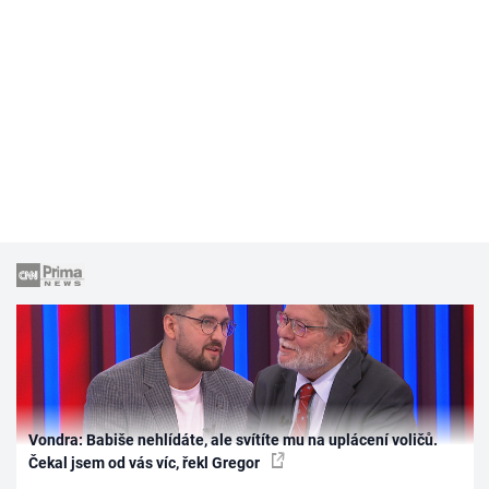
Vondra: Babiše nehlídáte, ale svítíte mu na uplácení voličů.
Čekal jsem od vás víc, řekl Gregor