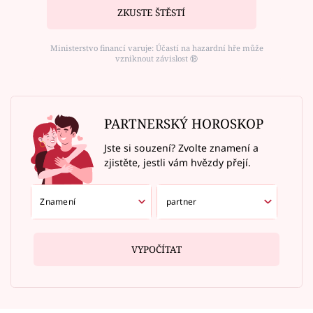
ZKUSTE ŠTĚSTÍ
Ministerstvo financí varuje: Účastí na hazardní hře může
vzniknout závislost ⑱
PARTNERSKÝ HOROSKOP
Jste si souzení? Zvolte znamení a
zjistěte, jestli vám hvězdy přejí.
VYPOČÍTAT