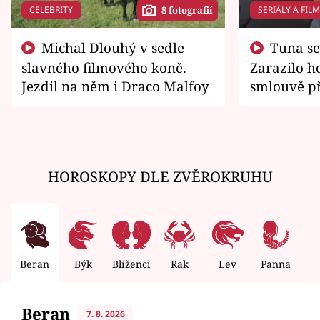
CELEBRITY
SERIÁLY A FIL
8 fotografií
Michal Dlouhý v sedle
Tuna se chtěl vrátit domů.
slavného filmového koně.
Zarazilo ho
Jezdil na něm i Draco Malfoy
smlouvě př
zemřít
HOROSKOPY DLE ZVĚROKRUHU
Beran
Býk
Blíženci
Rak
Lev
Panna
V
Beran
7. 8. 2026