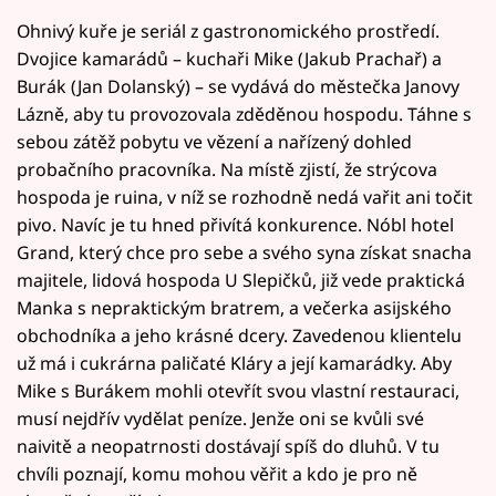
Ohnivý kuře je seriál z gastronomického prostředí.
Dvojice kamarádů – kuchaři Mike (Jakub Prachař) a
Burák (Jan Dolanský) – se vydává do městečka Janovy
Lázně, aby tu provozovala zděděnou hospodu. Táhne s
sebou zátěž pobytu ve vězení a nařízený dohled
probačního pracovníka. Na místě zjistí, že strýcova
hospoda je ruina, v níž se rozhodně nedá vařit ani točit
pivo. Navíc je tu hned přivítá konkurence. Nóbl hotel
Grand, který chce pro sebe a svého syna získat snacha
majitele, lidová hospoda U Slepičků, již vede praktická
Manka s nepraktickým bratrem, a večerka asijského
obchodníka a jeho krásné dcery. Zavedenou klientelu
už má i cukrárna paličaté Kláry a její kamarádky. Aby
Mike s Burákem mohli otevřít svou vlastní restauraci,
musí nejdřív vydělat peníze. Jenže oni se kvůli své
naivitě a neopatrnosti dostávají spíš do dluhů. V tu
chvíli poznají, komu mohou věřit a kdo je pro ně