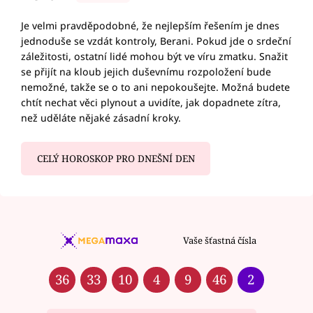
Je velmi pravděpodobné, že nejlepším řešením je dnes
jednoduše se vzdát kontroly, Berani. Pokud jde o srdeční
záležitosti, ostatní lidé mohou být ve víru zmatku. Snažit
se přijít na kloub jejich duševnímu rozpoložení bude
nemožné, takže se o to ani nepokoušejte. Možná budete
chtít nechat věci plynout a uvidíte, jak dopadnete zítra,
než uděláte nějaké zásadní kroky.
CELÝ HOROSKOP PRO DNEŠNÍ DEN
Vaše šťastná čísla
36
33
10
4
9
46
2