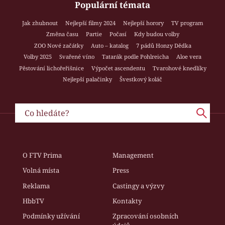
Populární témata
Jak zhubnout
Nejlepší filmy 2024
Nejlepší horory
TV program
Změna času
Partie
Počasí
Kdy budou volby
ZOO Nové začátky
Auto – katalog
7 pádů Honzy Dědka
Volby 2025
Svařené víno
Tatarák podle Pohlreicha
Aloe vera
Pěstování lichořeřišnice
Výpočet ascendentu
Tvarohové knedlíky
Nejlepší palačinky
Švestkový koláč
O FTV Prima
Management
Volná místa
Press
Reklama
Castingy a výzvy
HbbTV
Kontakty
Podmínky užívání
Zpracování osobních