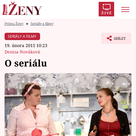
ŽIVĚ
Prima Ženy
■
Seriály a filmy
Trendy:
Polabí
Inspekce
Prostřeno!
AYTO?
SERIÁLY A FILMY
SDÍLET
Módní alarm
Zrádci
Proměny
19. února 2015 10:23
Denisa Nováková
O seriálu
Témata
Celebrity
Vztahy
Seriály