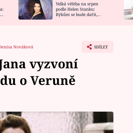
Velká věštba na srpen
NOVINKY
ZAHRADA
a:
podle Helen Stanku:
y
Býkům se bude dařit,
VIDEORECEPTY
DESIGN
Vodnáře čeká jízda
Denisa Nováková
SDÍLET
Jana vyzvoní
vdu o Veruně