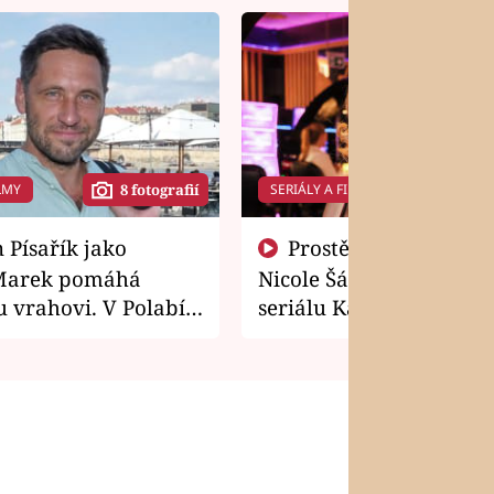
LMY
SERIÁLY A FILMY
8 fotografií
14 f
Prostě si o to řekla! Takhle
Marek pomáhá
Nicole Šáchová získala r
 vrahovi. V Polabí
seriálu Kamarádi
osti