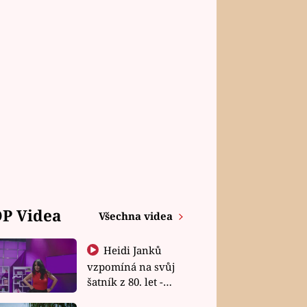
P Videa
Všechna videa
Heidi Janků
vzpomíná na svůj
šatník z 80. let -
Shopaholičky