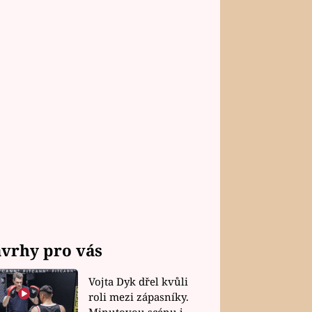
vrhy pro vás
Vojta Dyk dřel kvůli
roli mezi zápasníky.
Minutovou scénu jel