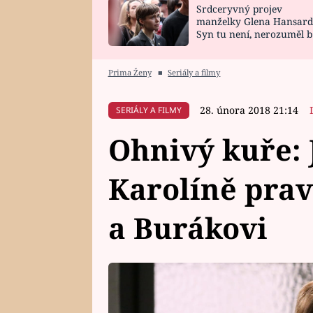
Srdceryvný projev
SNÁŘ
CELEBRITY
manželky Glena Hansard
Syn tu není, nerozuměl b
HOROSKOP NA
VAŘENÍ
tomu, vysvětlila
ROK 2023
Prima Ženy
■
Seriály a filmy
28. února 2018 21:14
SERIÁLY A FILMY
Ohnivý kuře: 
Karolíně pra
a Burákovi