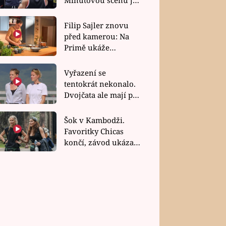
bez dubla
Filip Sajler znovu
před kamerou: Na
Primě ukáže
poctivou kuchyni i
rychlé recepty
Vyřazení se
tentokrát nekonalo.
Dvojčata ale mají po
uzavření třetí etapy
závodu nůž na krku
Šok v Kambodži.
Favoritky Chicas
končí, závod ukázal
svou nejtvrdší tvář