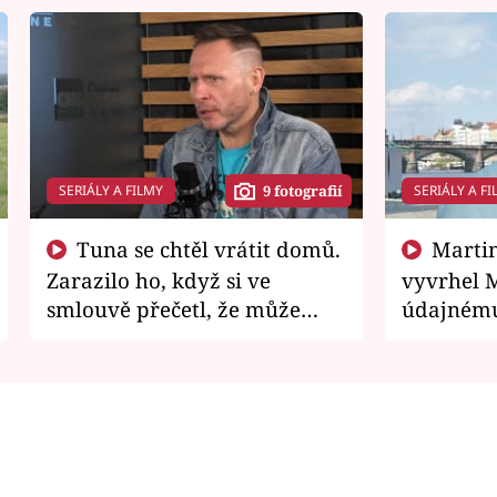
SERIÁLY A FILMY
SERIÁLY A FI
9 fotografií
Tuna se chtěl vrátit domů.
Martin Písařík jako
Zarazilo ho, když si ve
vyvrhel 
smlouvě přečetl, že může
údajnému
zemřít
je v nemil