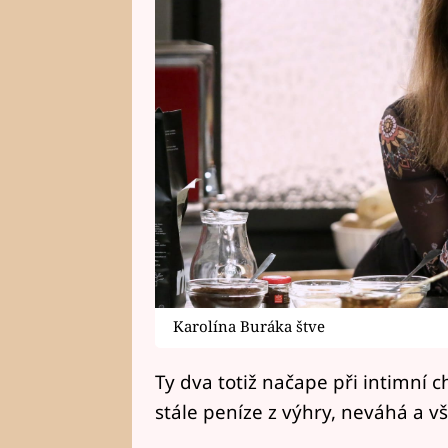
Karolína Buráka štve
Ty dva totiž načape při intimní c
stále peníze z výhry, neváhá a v