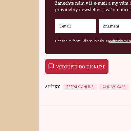
Zanechte nám váš e-mail a my vám 
pravidelný newsletter s vaším hor
Odesláním formuláře souhlasíte s
podmínkami zp
VSTOUPIT DO DISKUZE
ŠTÍTKY
SERIÁLY ONLINE
OHNIVÝ KUŘE