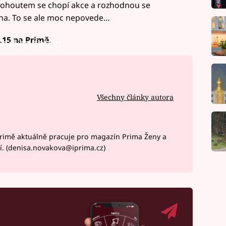
s Kohoutem se chopí akce a rozhodnou se
ana. To se ale moc nepovede…
.15 na Primě.
led to fetch
Všechny články autora
rimě aktuálně pracuje pro magazín Prima Ženy a
í. (denisa.novakova@iprima.cz)