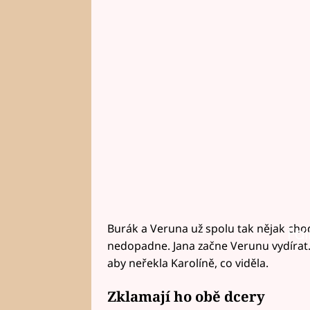
Burák a Veruna už spolu tak nějak chodí
Fai
nedopadne. Jana začne Verunu vydírat.
aby neřekla Karolíně, co viděla.
Zklamají ho obě dcery