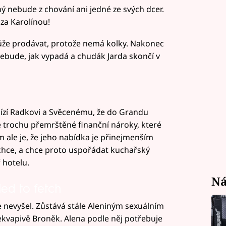
ný nebude z chování ani jedné ze svých dcer.
 za Karolínou!
emůže prodávat, protože nemá kolky. Nakonec
ebude, jak vypadá a chudák Jarda skončí v
ízí Radkovi a Svěcenému, že do Grandu
e trochu přemrštěné finanční nároky, které
m ale je, že jeho nabídka je přinejmenším
chce, a chce proto uspořádat kuchařský
 hotelu.
Ná
led to fetch
evyšel. Zůstává stále Aleniným sexuálním
kvapivě Broněk. Alena podle něj potřebuje