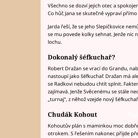
Všechno se dozví jejich otec a spokoje
Co hůř, Jana se skutečně vypraví přímo
Jarda řeší, že se jeho Slepičkovice n
se mu povede kolky sehnat. Jenže nic n
lochu.
Dokonalý šéfkuchař?
Robert Dražan se vrací do Grandu, nab
nastoupí jako šéfkuchař. Dražan má al
se Radkovi nebudou chtít splnit. Fakte
zajímavá. Jenže Svěcenému se stále ne
„turnaj“, z něhož vzejde nový šéfkuchař
Chudák Kohout
Fai
Kohoutův plán s maminkou moc dobře n
otrokem. S řešením nakonec přijde pře