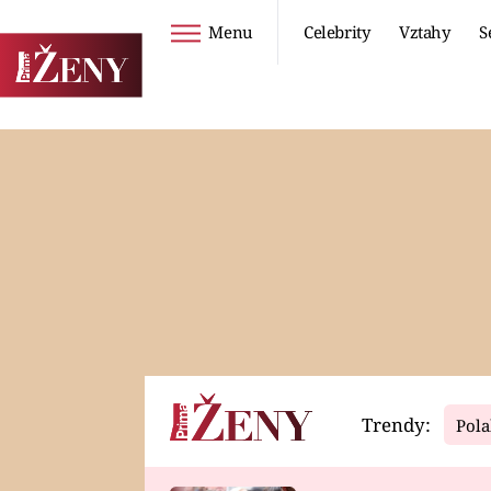
Menu
Celebrity
Vztahy
S
Seriály
Životní styl
ZOO
DIETY A HUBNUTÍ
PROSTŘENO!
CESTOVÁNÍ A
DOVOLENÁ
DUCH
ZDRAVÍ
Trendy:
Pola
Horoskopy
Video
ASTROČLÁNKY
SERIÁLY