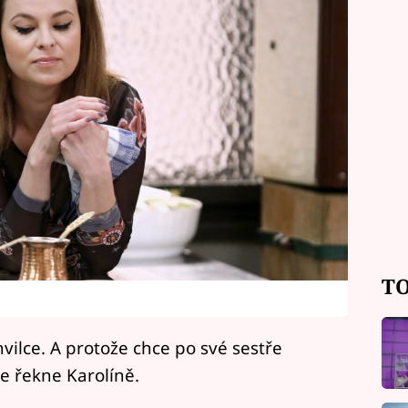
TO
hvilce. A protože chce po své sestře
še řekne Karolíně.