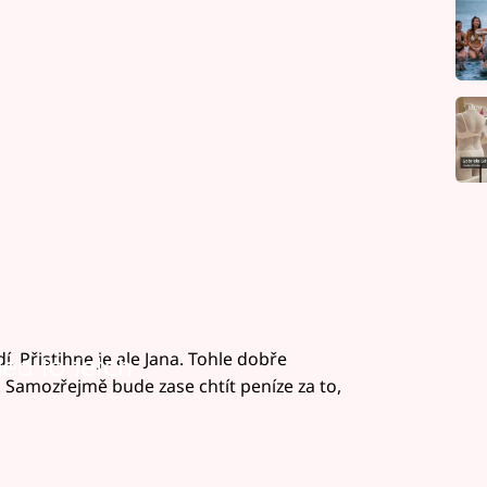
. Přistihne je ale Jana. Tohle dobře
led to fetch
 Samozřejmě bude zase chtít peníze za to,