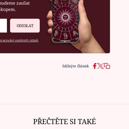
budeme zasílat
oskopem.
ODESLAT
racování osobních údajů
Sdílejte článek
PŘEČTĚTE SI TAKÉ