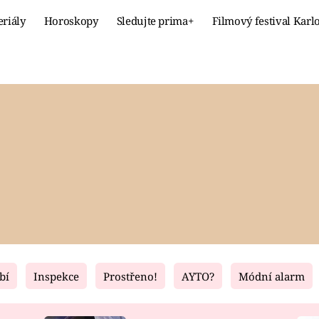
eriály
Horoskopy
Sledujte prima+
Filmový festival Karl
Celebrity
Recept
MÓDA A KRÁSA
HLAVNÍ JÍ
VZTAHY A SEX
SLADKÉ
PRIMA MAMINKA
ZDRAVÉ
bí
Inspekce
Prostřeno!
AYTO?
Módní alarm
Fresh
Living
RECEPTY
BYDLENÍ