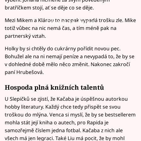
bratříčkem stojí, ať se děje co se děje.
Mezi Mikem a Klárou to naopak vypadá trošku zle. Mike
Failed to fetch
totiž vůbec na nic nemá čas, a tím méně pak na
partnerský vztah.
Holky by si chtěly do cukrárny pořídit novou pec.
Bohužel ale na ni nemají peníze a nevypadá to, že by se
v dohledné době mělo něco změnit. Nakonec zakročí
paní Hrubešová.
Hospoda plná knižních talentů
U Slepičků se zjistí, že Kačaba je úspěšnou autorkou
hobby literatury. Každý chce tedy přispět se svou
troškou do mlýna. Venca si myslí, že by se bestsellerem
mohla stát její kniha o autech, pro Rapida je
samozřejmě číslem jedna fotbal. Kačaba z nich ale
všech má jen legraci. Také Liu má pocit, že by mohl