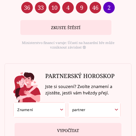
36
33
10
4
9
46
2
ZKUSTE ŠTĚSTÍ
Ministerstvo financí varuje: Účastí na hazardní hře může
vzniknout závislost ⑱
PARTNERSKÝ HOROSKOP
Jste si souzení? Zvolte znamení a
zjistěte, jestli vám hvězdy přejí.
VYPOČÍTAT