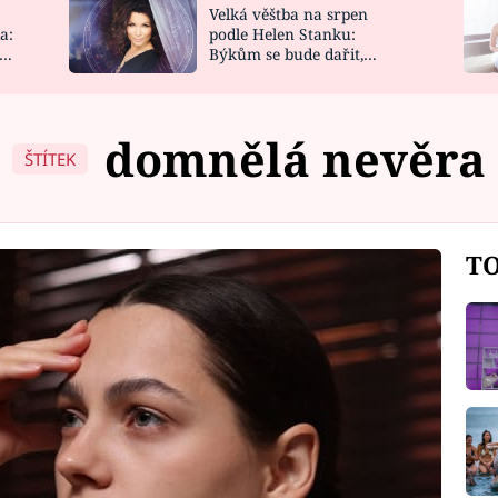
Velká věštba na srpen
NOVINKY
ZAHRADA
a:
podle Helen Stanku:
y
Býkům se bude dařit,
VIDEORECEPTY
DESIGN
Vodnáře čeká jízda
domnělá nevěra
ŠTÍTEK
TO