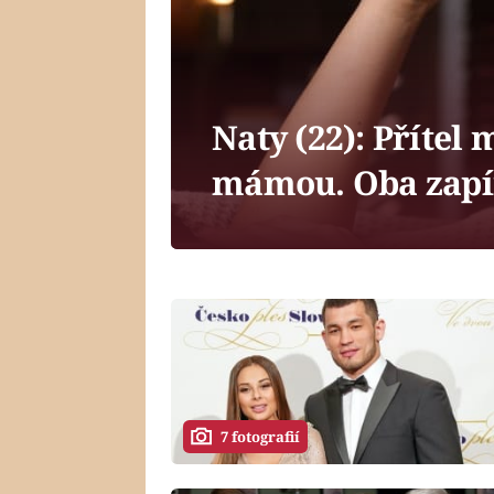
Naty (22): Přítel
mámou. Oba zapíra
7 fotografií