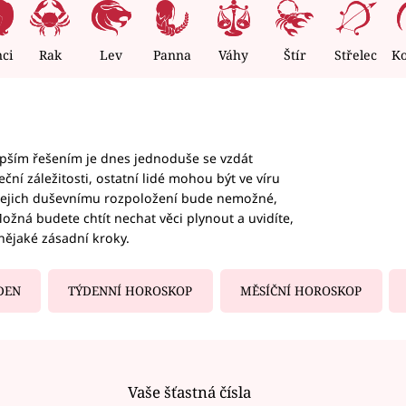
nci
Rak
Lev
Panna
Váhy
Štír
Střelec
K
epším řešením je dnes jednoduše se vzdát
ční záležitosti, ostatní lidé mohou být ve víru
b jejich duševnímu rozpoložení bude nemožné,
ožná budete chtít nechat věci plynout a uvidíte,
nějaké zásadní kroky.
DEN
TÝDENNÍ HOROSKOP
MĚSÍČNÍ HOROSKOP
Vaše šťastná čísla