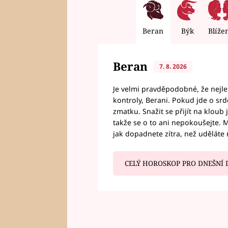
Beran
Býk
Blíže
Beran
7. 8. 2026
Je velmi pravděpodobné, že nejl
kontroly, Berani. Pokud jde o srde
zmatku. Snažit se přijít na klou
takže se o to ani nepokoušejte. M
jak dopadnete zítra, než uděláte 
CELÝ HOROSKOP PRO DNEŠNÍ 