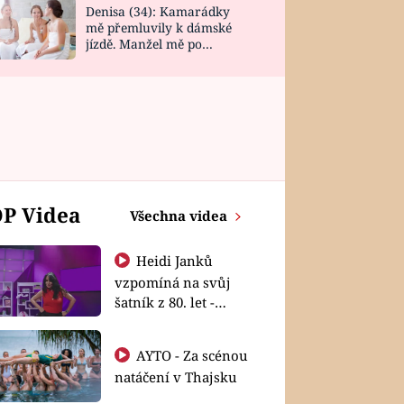
Denisa (34): Kamarádky
mě přemluvily k dámské
jízdě. Manžel mě po
návratu zaskočil
P Videa
Všechna videa
Heidi Janků
vzpomíná na svůj
šatník z 80. let -
Shopaholičky
AYTO - Za scénou
natáčení v Thajsku