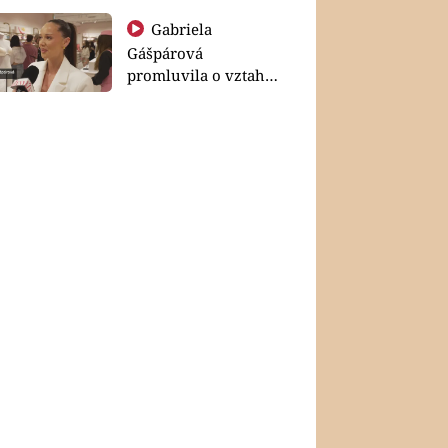
Gabriela
Gášpárová
promluvila o vztahu
a zakládání rodiny