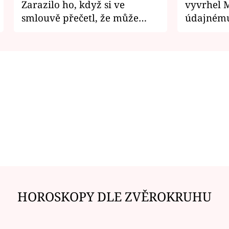
Zarazilo ho, když si ve
vyvrhel 
smlouvě přečetl, že může
údajnému
zemřít
je v nemil
HOROSKOPY DLE ZVĚROKRUHU