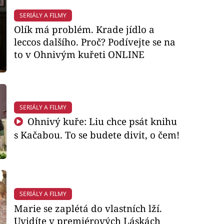
SERIÁLY A FILMY
Olík má problém. Krade jídlo a
leccos dalšího. Proč? Podívejte se na
to v Ohnivým kuřeti ONLINE
SERIÁLY A FILMY
Ohnivý kuře: Liu chce psát knihu
s Kačabou. To se budete divit, o čem!
SERIÁLY A FILMY
Marie se zaplétá do vlastních lží.
Uvidíte v premiérových Láskách