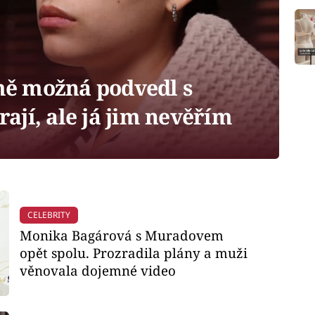
 mě možná podvedl s
jí, ale já jim nevěřím
CELEBRITY
Monika Bagárová s Muradovem
opět spolu. Prozradila plány a muži
věnovala dojemné video