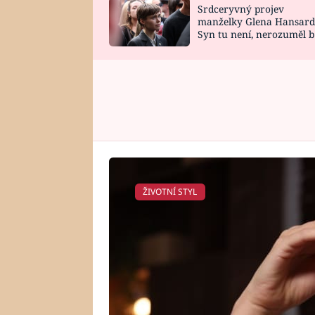
Srdceryvný projev
SNÁŘ
CELEBRITY
manželky Glena Hansard
Syn tu není, nerozuměl b
HOROSKOP NA
VAŘENÍ
tomu, vysvětlila
ROK 2023
ŽIVOTNÍ STYL