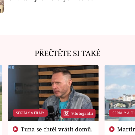
PŘEČTĚTE SI TAKÉ
SERIÁLY A FILMY
SERIÁLY A FI
9 fotografií
Tuna se chtěl vrátit domů.
Martin Písařík jako