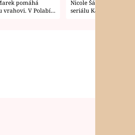
Marek pomáhá
Nicole Šáchová získala r
 vrahovi. V Polabí
seriálu Kamarádi
osti