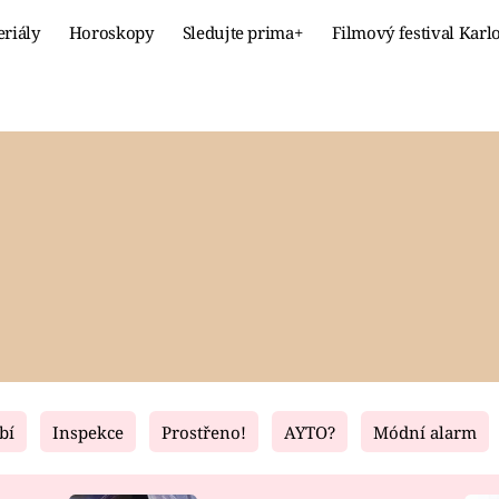
eriály
Horoskopy
Sledujte prima+
Filmový festival Karl
Celebrity
Recept
MÓDA A KRÁSA
HLAVNÍ JÍ
VZTAHY A SEX
SLADKÉ
PRIMA MAMINKA
ZDRAVÉ
bí
Inspekce
Prostřeno!
AYTO?
Módní alarm
Fresh
Living
RECEPTY
BYDLENÍ