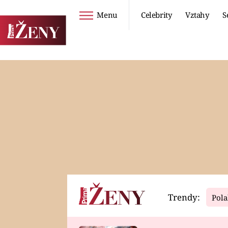
Menu
Celebrity
Vztahy
S
Seriály
Životní styl
ZOO
DIETY A HUBNUTÍ
PROSTŘENO!
CESTOVÁNÍ A
DOVOLENÁ
DUCH
ZDRAVÍ
Trendy:
Pola
Horoskopy
Video
ASTROČLÁNKY
SERIÁLY