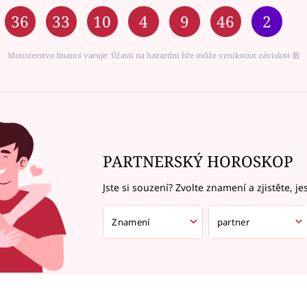
36
33
10
4
9
46
2
Ministerstvo financí varuje: Účastí na hazardní hře může vzniknout závislost ⑱
PARTNERSKÝ HOROSKOP
Jste si souzení? Zvolte znamení a zjistěte, je