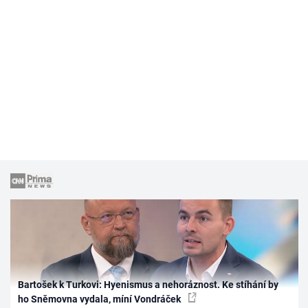
Bartošek k Turkovi: Hyenismus a nehoráznost. Ke stíhání by
ho Sněmovna vydala, míní Vondráček