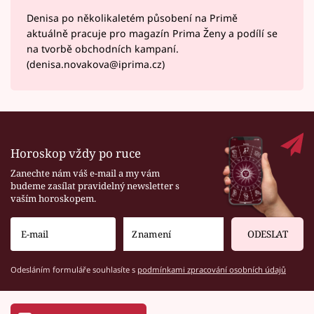
Denisa po několikaletém působení na Primě
aktuálně pracuje pro magazín Prima Ženy a podílí se
na tvorbě obchodních kampaní.
(denisa.novakova@iprima.cz)
Horoskop vždy po ruce
Zanechte nám váš e-mail a my vám
budeme zasílat pravidelný newsletter s
vaším horoskopem.
ODESLAT
Odesláním formuláře souhlasíte s
podmínkami zpracování osobních údajů