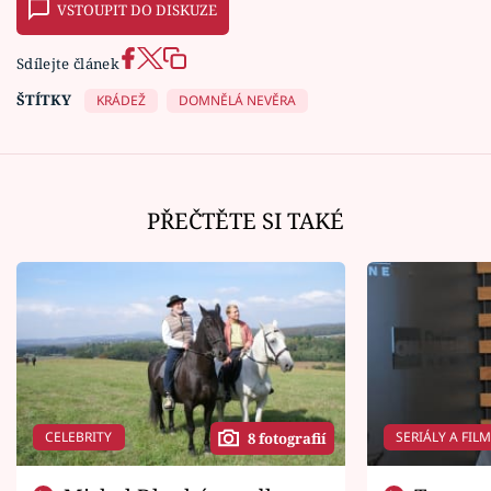
VSTOUPIT DO DISKUZE
Sdílejte článek
ŠTÍTKY
KRÁDEŽ
DOMNĚLÁ NEVĚRA
PŘEČTĚTE SI TAKÉ
CELEBRITY
SERIÁLY A FIL
8 fotografií