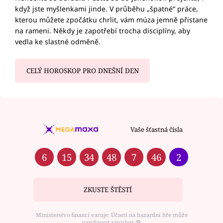
když jste myšlenkami jinde. V průběhu „špatné“ práce,
kterou můžete zpočátku chrlit, vám múza jemně přistane
na rameni. Někdy je zapotřebí trocha disciplíny, aby
vedla ke slastné odměně.
CELÝ HOROSKOP PRO DNEŠNÍ DEN
Vaše šťastná čísla
6
15
34
48
7
46
2
ZKUSTE ŠTĚSTÍ
Ministerstvo financí varuje: Účastí na hazardní hře může
vzniknout závislost ⑱