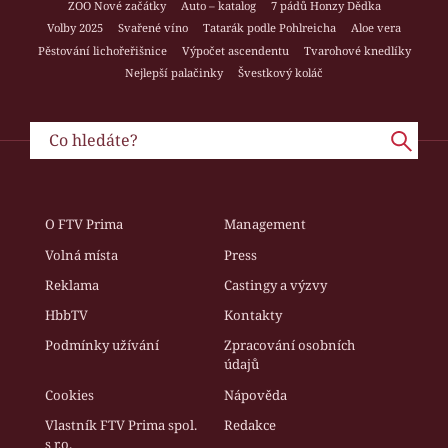
ZOO Nové začátky
Auto – katalog
7 pádů Honzy Dědka
Volby 2025
Svařené víno
Tatarák podle Pohlreicha
Aloe vera
Pěstování lichořeřišnice
Výpočet ascendentu
Tvarohové knedlíky
Nejlepší palačinky
Švestkový koláč
O FTV Prima
Management
Volná místa
Press
Reklama
Castingy a výzvy
HbbTV
Kontakty
Podmínky užívání
Zpracování osobních
údajů
Cookies
Nápověda
Vlastník FTV Prima spol.
Redakce
s r.o.