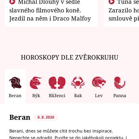
Michal Dlouhý v sedle
Tuna se chtěl vrátit domů.
slavného filmového koně.
Zarazilo ho
Jezdil na něm i Draco Malfoy
smlouvě př
zemřít
HOROSKOPY DLE ZVĚROKRUHU
Beran
Býk
Blíženci
Rak
Lev
Panna
V
Beran
6. 8. 2026
Berani, dnes se můžete cítit trochu bez inspirace.
Nenechte se odradit. Pusťte se do jakéhokoli projektu, i