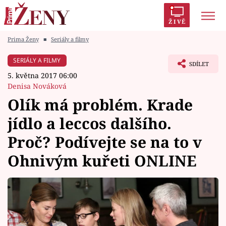
ŽIVĚ
Prima Ženy
■
Seriály a filmy
Trendy:
Polabí
Inspekce
Prostřeno!
AYTO?
SERIÁLY A FILMY
SDÍLET
Módní alarm
Zrádci
Proměny
5. května 2017 06:00
Denisa Nováková
Olík má problém. Krade
jídlo a leccos dalšího.
Témata
Proč? Podívejte se na to v
Celebrity
Ohnivým kuřeti ONLINE
Vztahy
Seriály