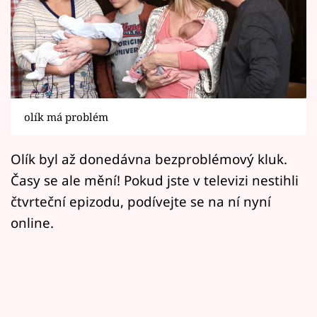
Horoskopy
Sledujte prima+
Filmový festival Karlovy Vary
Pořady
olík má problém
Mámy sobě
Olík byl až donedávna bezproblémový kluk.
Časy se ale mění! Pokud jste v televizi nestihli
Přihlášení
čtvrteční epizodu, podívejte se na ní nyní
online.
Sledujte nás