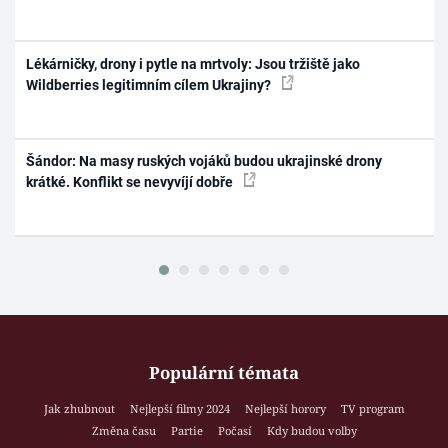
Lékárničky, drony i pytle na mrtvoly: Jsou tržiště jako
Wildberries legitimním cílem Ukrajiny?
Šándor: Na masy ruských vojáků budou ukrajinské drony
krátké. Konflikt se nevyvíjí dobře
Populární témata
Jak zhubnout
Nejlepší filmy 2024
Nejlepší horory
TV program
Změna času
Partie
Počasí
Kdy budou volby