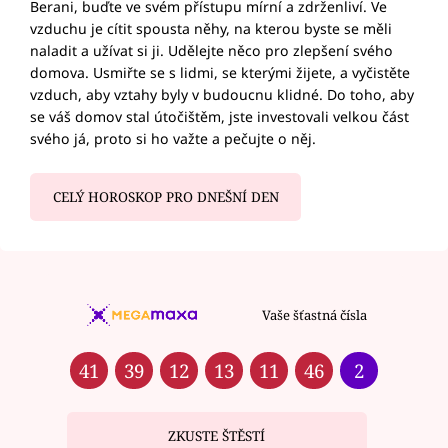
Berani, buďte ve svém přístupu mírní a zdrženliví. Ve
vzduchu je cítit spousta něhy, na kterou byste se měli
naladit a užívat si ji. Udělejte něco pro zlepšení svého
domova. Usmiřte se s lidmi, se kterými žijete, a vyčistěte
vzduch, aby vztahy byly v budoucnu klidné. Do toho, aby
se váš domov stal útočištěm, jste investovali velkou část
svého já, proto si ho važte a pečujte o něj.
CELÝ HOROSKOP PRO DNEŠNÍ DEN
Vaše šťastná čísla
41
39
12
13
11
46
2
ZKUSTE ŠTĚSTÍ