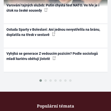
Varování tajných služeb: Putin chystá test NATO. Ve hře je i
útok na české sousedy
Ostuda Sparty v Boleslavi: Ani jednou nevystřelila na bránu,
doplatila na třesk v sestavě
Vyhýbá se generace Z vedoucím pozicím? Podle sociologů
mladí kariéru obětují jistotě
Populární témata