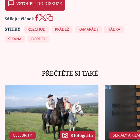
VSTOUPIT DO DISKUZE
Sdílejte článek
ŠTÍTKY
ROZCHOD
KRÁDEŽ
KAMARÁDI
HÁDKA
ŠIKANA
BORDEL
PŘEČTĚTE SI TAKÉ
CELEBRITY
SERIÁLY A FIL
8 fotografií