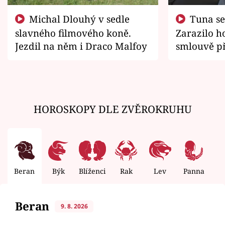
Michal Dlouhý v sedle
Tuna se chtěl vrátit domů.
slavného filmového koně.
Zarazilo ho
Jezdil na něm i Draco Malfoy
smlouvě př
zemřít
HOROSKOPY DLE ZVĚROKRUHU
Beran
Býk
Blíženci
Rak
Lev
Panna
V
Beran
9. 8. 2026