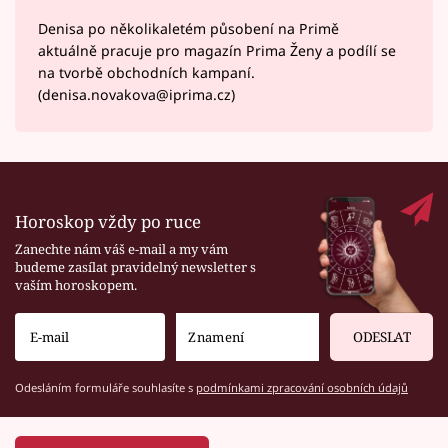
Denisa po několikaletém působení na Primě
aktuálně pracuje pro magazín Prima Ženy a podílí se
na tvorbě obchodních kampaní.
(denisa.novakova@iprima.cz)
Horoskop vždy po ruce
Zanechte nám váš e-mail a my vám
budeme zasílat pravidelný newsletter s
vaším horoskopem.
ODESLAT
Odesláním formuláře souhlasíte s
podmínkami zpracování osobních údajů