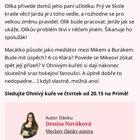
Olíka přivede domů jeho paní učitelka. Prý ve škole
krade věci! Jarda je z toho vedle, a rozhodne se pro
velkou změnu pravidel. Olík bude pracovat. Jenže jak se
ukáže, Olíkův problém tkví v něčem jiném. Šikanuje ho
spolužák!
Macátko působí jako mediátor mezi Mikem a Burákem.
Bude mít úspěch? A co Klára? Povede se Mikeovi získat
zpět její přízeň? V Ohnivým kuřeti si dají nakonec
skutečně sraz hokejoví fanoušci. A úplně dobře to
nedopadne… I když vlastně, možná ano!
Sledujte Ohnivý kuře ve čtvrtek od 20.15 na Primě!
Autor článku
Denisa Nováková
Všechny články autora