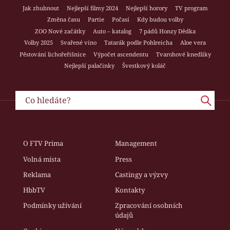
Jak zhubnout
Nejlepší filmy 2024
Nejlepší horory
TV program
Změna času
Partie
Počasí
Kdy budou volby
ZOO Nové začátky
Auto – katalog
7 pádů Honzy Dědka
Volby 2025
Svařené víno
Tatarák podle Pohlreicha
Aloe vera
Pěstování lichořeřišnice
Výpočet ascendentu
Tvarohové knedlíky
Nejlepší palačinky
Švestkový koláč
O FTV Prima
Management
Volná místa
Press
Reklama
Castingy a výzvy
HbbTV
Kontakty
Podmínky užívání
Zpracování osobních
údajů