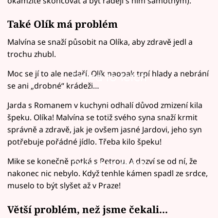
okamžitě skoncovat a být raději s ním samotným).
Také Olík má problém
Malvína se snaží působit na Olíka, aby zdravě jedl a
trochu zhubl.
Moc se jí to ale nedaří. Olík naopak trpí hlady a nebrání
Failed to fetch
se ani „drobné“ krádeži…
Jarda s Romanem v kuchyni odhalí důvod zmizení kila
špeku. Olíka! Malvína se totiž svého syna snaží krmit
správně a zdravě, jak je ovšem jasné Jardovi, jeho syn
potřebuje pořádné jídlo. Třeba kilo špeku!
Mike se konečně potká s Petrou. A dozví se od ní, že
Failed to fetch
nakonec nic nebylo. Když tenhle kámen spadl ze srdce,
muselo to být slyšet až v Praze!
Větší problém, než jsme čekali...