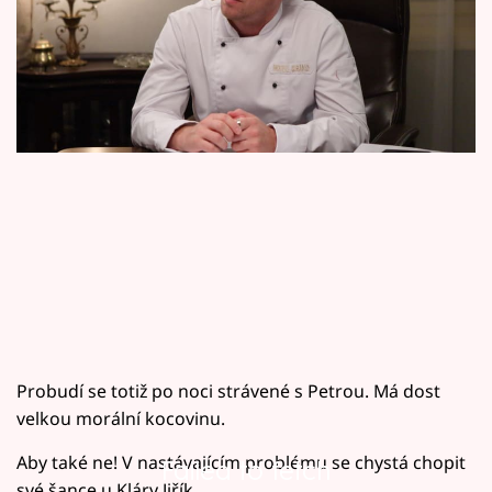
Horoskopy
Sledujte prima+
Filmový festival Karlovy Vary
Pořady
Mámy sobě
Přihlášení
Sledujte nás
Probudí se totiž po noci strávené s Petrou. Má dost
velkou morální kocovinu.
Aby také ne! V nastávajícím problému se chystá chopit
Failed to fetch
své šance u Kláry Jiřík.