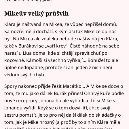
Mikeův velký průšvih
Klára je naštvaná na Mikea, že vůbec nepřišel domů.
Samozřejmě jí dochází, s kým asi tak Mike celou noc
byl. Na Mikea ale zdaleka nebude naštvaná jen Klára,
také v Burákovi se „vaří krev“. Čistě náhodně na sebe
narazí u Liua doma, kde si chtějí spravit chuť po
kocovině. Kámoši si všechno vyříkají… Bohužel to ale
úplně nedopadne, protože si ani jeden z nich není
vědom svých chyb.
Spory nakonec přijde řešit Macátko… A Mike se dozví o
tom, že mu jako dárek Burák přinesl Ohnivý kuře podle
nové receptury. Johana ho ale vyhodila. To si Mike s
Johanou vyřídí! Když se o tom dozví Jiří, chce svoji
sestru pomstít. Je to pro něj další dílek do skládačky o
tom, jak je Mike hrozný (a proč by to s ním Klára měla