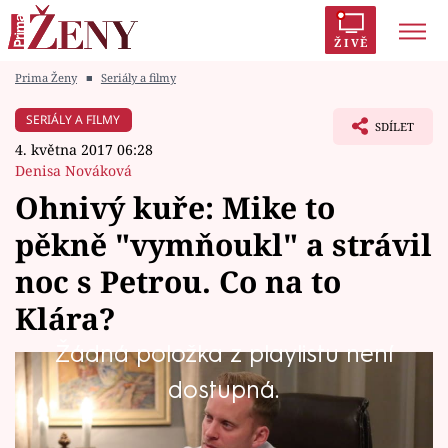
ŽIVĚ
Prima Ženy
■
Seriály a filmy
Trendy:
Polabí
Inspekce
Prostřeno!
AYTO?
SERIÁLY A FILMY
SDÍLET
Módní alarm
Zrádci
Proměny
4. května 2017 06:28
Denisa Nováková
Ohnivý kuře: Mike to
pěkně "vymňoukl" a strávil
Témata
noc s Petrou. Co na to
Celebrity
Klára?
Žádná položka z playlistu není
Vztahy
Podivná oslava Mikeových narozenin v
dostupná.
Seriály
Grandu měla ještě podivnější závěr. A sám
Mike ani nevěří vlastním očím...