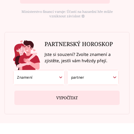
Ministerstvo financí varuje: Účastí na hazardní hře může
vzniknout závislost ⑱
PARTNERSKÝ HOROSKOP
Jste si souzení? Zvolte znamení a
zjistěte, jestli vám hvězdy přejí.
VYPOČÍTAT