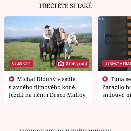
PŘEČTĚTE SI TAKÉ
CELEBRITY
SERIÁLY A FIL
8 fotografií
Michal Dlouhý v sedle
Tuna se chtěl vrátit domů.
slavného filmového koně.
Zarazilo ho
Jezdil na něm i Draco Malfoy
smlouvě př
zemřít