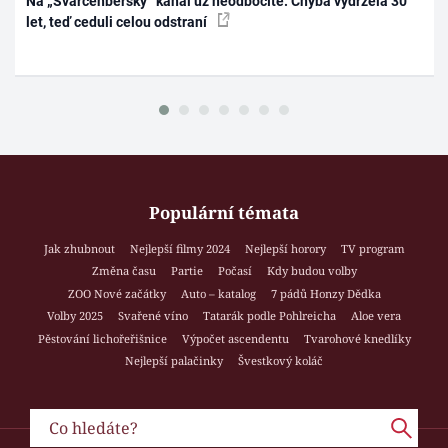
Na „Švarcenberský“ kanál už neodbočíte. Chyba vydržela 30
let, teď ceduli celou odstraní
Populární témata
Jak zhubnout
Nejlepší filmy 2024
Nejlepší horory
TV program
Změna času
Partie
Počasí
Kdy budou volby
ZOO Nové začátky
Auto – katalog
7 pádů Honzy Dědka
Volby 2025
Svařené víno
Tatarák podle Pohlreicha
Aloe vera
Pěstování lichořeřišnice
Výpočet ascendentu
Tvarohové knedlíky
Nejlepší palačinky
Švestkový koláč