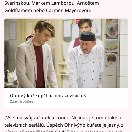
Svarinskou, Markem Lamborou, Arnoštem
Goldflamem nebo Carmen Mayerovou.
Ohnivý kuře opět na obrazovkách 3
Zdroj: Produkce
„Vše má svůj začátek a konec. Nejinak je tomu také u
televizních seriálů. Úspěch Ohnivýho kuřete je jasný, z