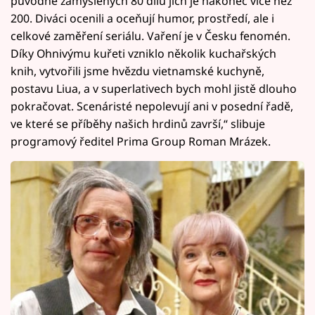
původně zamýšlených 80 dílů jich je nakonec více než
200. Diváci ocenili a oceňují humor, prostředí, ale i
celkové zaměření seriálu. Vaření je v Česku fenomén.
Díky Ohnivýmu kuřeti vzniklo několik kuchařských
knih, vytvořili jsme hvězdu vietnamské kuchyně,
postavu Liua, a v superlativech bych mohl jistě dlouho
pokračovat. Scenáristé nepolevují ani v posední řadě,
ve které se příběhy našich hrdinů završí,“ slibuje
programový ředitel Prima Group Roman Mrázek.