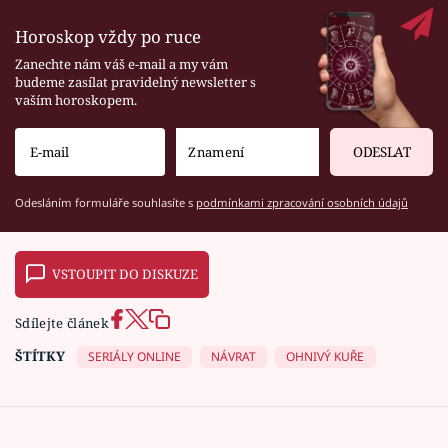
Horoskop vždy po ruce
Zanechte nám váš e-mail a my vám
budeme zasílat pravidelný newsletter s
vaším horoskopem.
ODESLAT
Odesláním formuláře souhlasíte s
podmínkami zpracování osobních údajů
VSTOUPIT DO DISKUZE
Sdílejte článek
ŠTÍTKY
SERIÁLY ONLINE
NÁVRAT
OHNIVÝ KUŘE