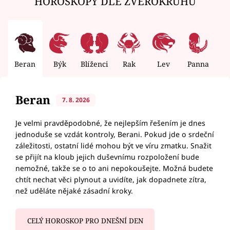
HOROSKOPY DLE ZVĚROKRUHU
Beran
Býk
Blíženci
Rak
Lev
Panna
V
Beran
7. 8. 2026
Je velmi pravděpodobné, že nejlepším řešením je dnes
jednoduše se vzdát kontroly, Berani. Pokud jde o srdeční
záležitosti, ostatní lidé mohou být ve víru zmatku. Snažit
se přijít na kloub jejich duševnímu rozpoložení bude
nemožné, takže se o to ani nepokoušejte. Možná budete
chtít nechat věci plynout a uvidíte, jak dopadnete zítra,
než uděláte nějaké zásadní kroky.
CELÝ HOROSKOP PRO DNEŠNÍ DEN