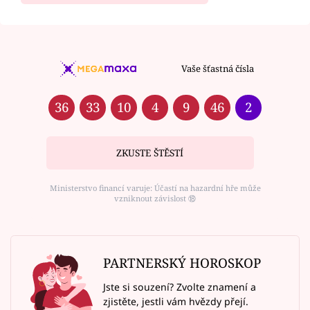
Vaše šťastná čísla
36
33
10
4
9
46
2
ZKUSTE ŠTĚSTÍ
Ministerstvo financí varuje: Účastí na hazardní hře může
vzniknout závislost ⑱
PARTNERSKÝ HOROSKOP
Jste si souzení? Zvolte znamení a
zjistěte, jestli vám hvězdy přejí.