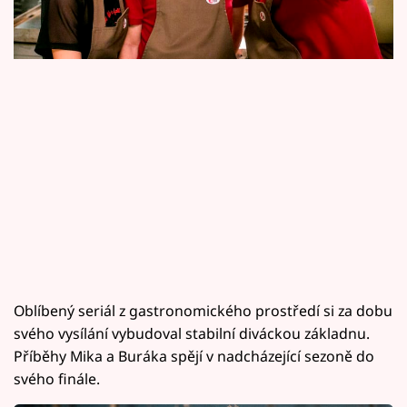
Horoskopy
Sledujte prima+
Filmový festival Karlovy Vary
Pořady
Mámy sobě
Přihlášení
Sledujte nás
Oblíbený seriál z gastronomického prostředí si za dobu
svého vysílání vybudoval stabilní diváckou základnu.
Příběhy Mika a Buráka spějí v nadcházející sezoně do
svého finále.