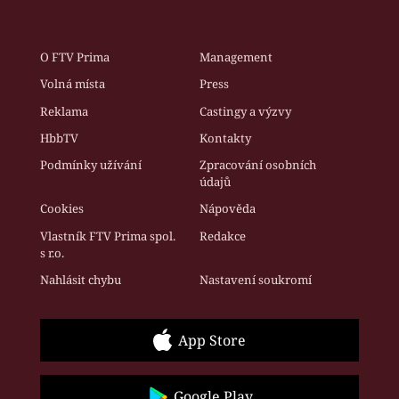
O FTV Prima
Management
Volná místa
Press
Reklama
Castingy a výzvy
HbbTV
Kontakty
Podmínky užívání
Zpracování osobních
údajů
Cookies
Nápověda
Vlastník FTV Prima spol.
Redakce
s r.o.
Nahlásit chybu
Nastavení soukromí
App Store
Google Play