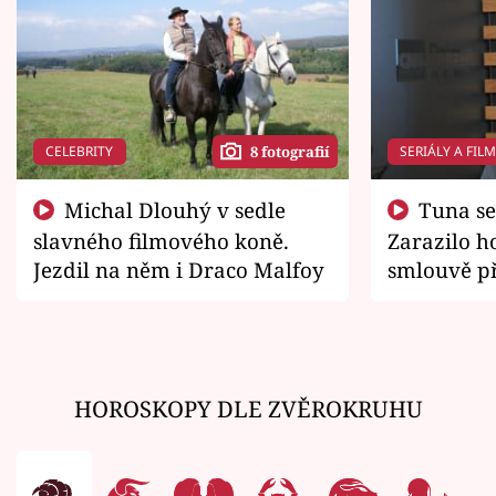
CELEBRITY
SERIÁLY A FIL
8 fotografií
Michal Dlouhý v sedle
Tuna se chtěl vrátit domů.
slavného filmového koně.
Zarazilo ho
Jezdil na něm i Draco Malfoy
smlouvě př
zemřít
HOROSKOPY DLE ZVĚROKRUHU