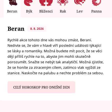
Beran
Býk
Blíženci
Rak
Lev
Panna
V
Beran
8. 8. 2026
Rychlé akce tohoto dne vás mohou zmást, Berani.
Nedivte se, že vám v hlavě víří poslední události týkající
se lásky a romantiky. Možná budete mít pocit, že se věci
dějí příliš rychle na to, abyste jim mohli skutečně
porozumět. Snažte se nebýt tak analytičtí. Možná zjistíte,
že se honíte za ztraceným cílem, zatímco vlak vyjíždí ze
stanice. Naskočte na palubu a nechte problém za sebou.
CELÝ HOROSKOP PRO DNEŠNÍ DEN