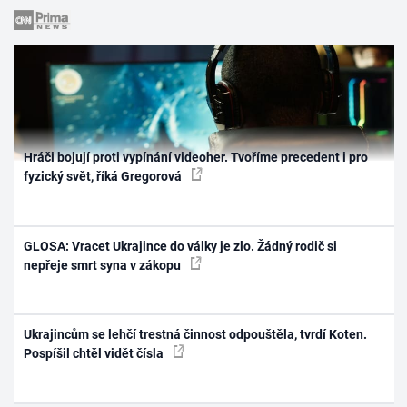
Hráči bojují proti vypínání videoher. Tvoříme precedent i pro
fyzický svět, říká Gregorová
GLOSA: Vracet Ukrajince do války je zlo. Žádný rodič si
nepřeje smrt syna v zákopu
Ukrajincům se lehčí trestná činnost odpouštěla, tvrdí Koten.
Pospíšil chtěl vidět čísla