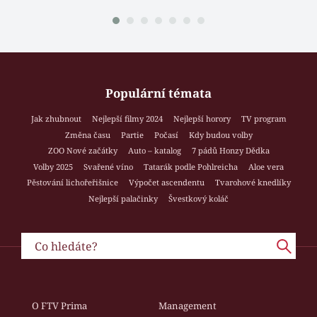
Populární témata
Jak zhubnout
Nejlepší filmy 2024
Nejlepší horory
TV program
Změna času
Partie
Počasí
Kdy budou volby
ZOO Nové začátky
Auto – katalog
7 pádů Honzy Dědka
Volby 2025
Svařené víno
Tatarák podle Pohlreicha
Aloe vera
Pěstování lichořeřišnice
Výpočet ascendentu
Tvarohové knedlíky
Nejlepší palačinky
Švestkový koláč
O FTV Prima
Management