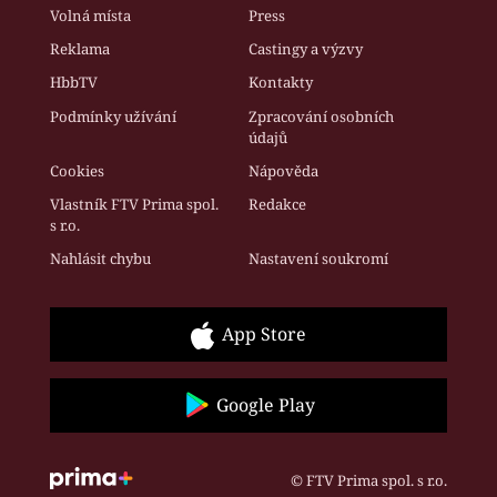
Volná místa
Press
Reklama
Castingy a výzvy
HbbTV
Kontakty
Podmínky užívání
Zpracování osobních
údajů
Cookies
Nápověda
Vlastník FTV Prima spol.
Redakce
s r.o.
Nahlásit chybu
Nastavení soukromí
App Store
Google Play
© FTV Prima spol. s r.o.