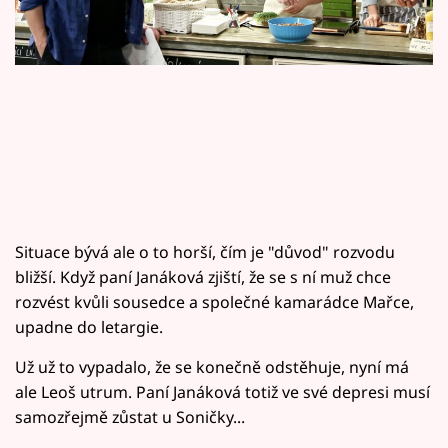
Horoskopy
Sledujte prima+
Filmový festival Karlovy Vary
Pořady
Mámy sobě
Situace bývá ale o to horší, čím je "důvod" rozvodu
Přihlášení
bližší. Když paní Janáková zjiští, že se s ní muž chce
rozvést kvůli sousedce a společné kamarádce Mařce,
upadne do letargie.
Sledujte nás
Už už to vypadalo, že se konečně odstěhuje, nyní má
ale Leoš utrum. Paní Janáková totiž ve své depresi musí
samozřejmě zůstat u Soničky...