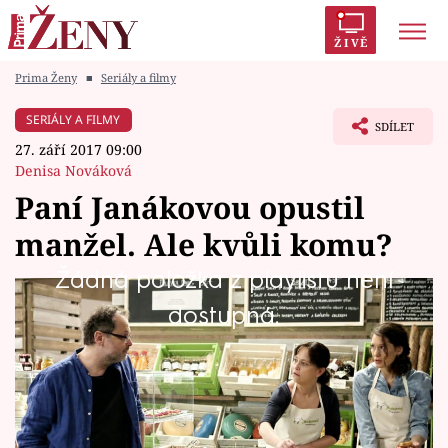
ŽIVĚ
Prima Ženy
■
Seriály a filmy
Trendy:
Polabí
Inspekce
Prostřeno!
AYTO?
SERIÁLY A FILMY
SDÍLET
Módní alarm
Zrádci
Proměny
27. září 2017 09:00
Denisa Nováková
Paní Janákovou opustil
manžel. Ale kvůli komu?
Témata
Žádná položka z playlistu není
Celebrity
Rozvod dokáže ženy i muže bez rozdílu dost
dostupná.
"zdeptat".
Vztahy
Seriály