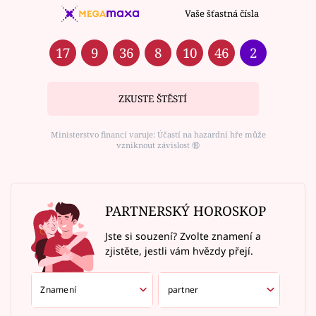
Vaše šťastná čísla
17
9
36
8
10
46
2
ZKUSTE ŠTĚSTÍ
Ministerstvo financí varuje: Účastí na hazardní hře může
vzniknout závislost ⑱
PARTNERSKÝ HOROSKOP
Jste si souzení? Zvolte znamení a
zjistěte, jestli vám hvězdy přejí.