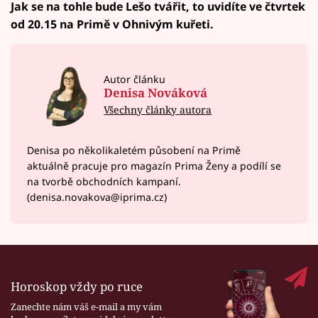
Jak se na tohle bude Lešo tvářit, to uvidíte ve čtvrtek
od 20.15 na Primě v Ohnivým kuřeti.
Autor článku
Denisa Nováková
Všechny články autora
Denisa po několikaletém působení na Primě
aktuálně pracuje pro magazín Prima Ženy a podílí se
na tvorbě obchodních kampaní.
(denisa.novakova@iprima.cz)
Horoskop vždy po ruce
Zanechte nám váš e-mail a my vám