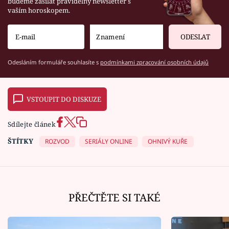
budeme zasílat pravidelný newsletter s
vaším horoskopem.
ODESLAT
Odesláním formuláře souhlasíte s
podmínkami zpracování osobních údajů
VSTOUPIT DO DISKUZE
Sdílejte článek
ŠTÍTKY
ROZVOD
SERIÁLY ONLINE
OHNIVÝ KUŘE
PŘEČTĚTE SI TAKÉ