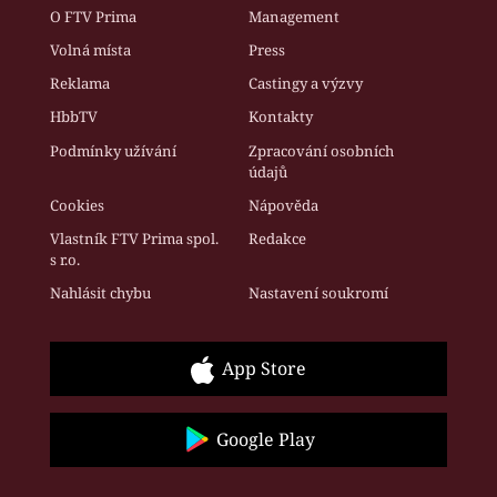
O FTV Prima
Management
Volná místa
Press
Reklama
Castingy a výzvy
HbbTV
Kontakty
Podmínky užívání
Zpracování osobních
údajů
Cookies
Nápověda
Vlastník FTV Prima spol.
Redakce
s r.o.
Nahlásit chybu
Nastavení soukromí
App Store
Google Play