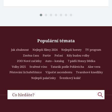
Populární témata
Jak zhubnout
Nejlepší filmy 2024
Nejlepší horory
TV program
Změna času
Partie
Počasí
Kdy budou volby
ZOO Nové začátky
Auto – katalog
7 pádů Honzy Dědka
Volby 2025
Svařené víno
Tatarák podle Pohlreicha
Aloe vera
Pěstování lichořeřišnice
Výpočet ascendentu
Tvarohové knedlíky
Nejlepší palačinky
Švestkový koláč