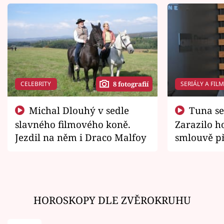
CELEBRITY
SERIÁLY A FIL
8 fotografií
Michal Dlouhý v sedle
Tuna se chtěl vrátit domů.
slavného filmového koně.
Zarazilo ho
Jezdil na něm i Draco Malfoy
smlouvě př
zemřít
HOROSKOPY DLE ZVĚROKRUHU