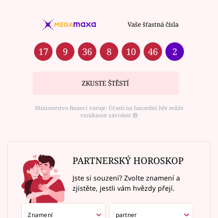
Vaše šťastná čísla
17
9
36
8
10
46
2
ZKUSTE ŠTĚSTÍ
Ministerstvo financí varuje: Účastí na hazardní hře může
vzniknout závislost ⑱
PARTNERSKÝ HOROSKOP
Jste si souzení? Zvolte znamení a
zjistěte, jestli vám hvězdy přejí.