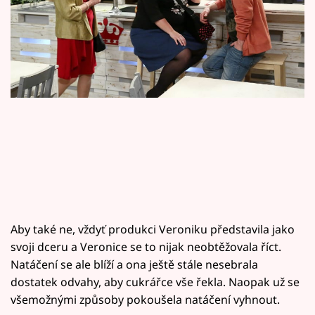
Horoskopy
Sledujte prima+
Filmový festival Karlovy Vary
Pořady
Mámy sobě
Přihlášení
Aby také ne, vždyť produkci Veroniku představila jako
Sledujte nás
svoji dceru a Veronice se to nijak neobtěžovala říct.
Natáčení se ale blíží a ona ještě stále nesebrala
dostatek odvahy, aby cukrářce vše řekla. Naopak už se
všemožnými způsoby pokoušela natáčení vyhnout.