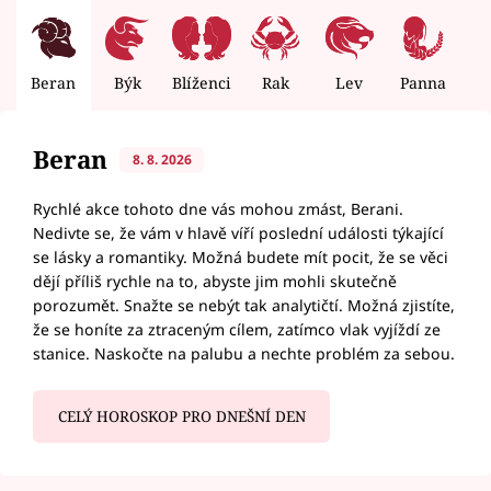
Beran
Býk
Blíženci
Rak
Lev
Panna
V
Beran
8. 8. 2026
Rychlé akce tohoto dne vás mohou zmást, Berani.
Nedivte se, že vám v hlavě víří poslední události týkající
se lásky a romantiky. Možná budete mít pocit, že se věci
dějí příliš rychle na to, abyste jim mohli skutečně
porozumět. Snažte se nebýt tak analytičtí. Možná zjistíte,
že se honíte za ztraceným cílem, zatímco vlak vyjíždí ze
stanice. Naskočte na palubu a nechte problém za sebou.
CELÝ HOROSKOP PRO DNEŠNÍ DEN