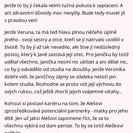
Jenže to by ji čekala velmi tučná pokuta k zaplacení. A
ani zdravotní důvody moc nevyšly. Bude tedy muset jít
s pravdou ven!
Jenže Veruna, ta má teď hlavu plnou něčeho úplně
jiného - svojí sestry a otce, kteří se jí natrvalo usídlili v
životě. To by jí až tak nevadilo, ale štve ji nedůsledný
postoj, který k Janě zastává její otec. Pro Janičku by totiž
udělal všechno, Janička nesmí nic uklízet a ani dělat nic,
co by ji odvádělo od studia na zkoušky. Jenže Veronika
dobře vidí, že Janiččiny zájmy se zdaleka netočí jen
kolem studia. Rozhodne se proto vzít její výchovu do
svých rukou, což ještě zhorší jejich vzájemné vztahy...
Kohout si postaví kariéru na tom, že Alešovi
zprosředkovává potenciální partnerky - matky pro jeho
dítě. Jen už jaksi Alešovi zapomene říct, že za to
všechno vybírá od dam peníze. To by se totiž Aleškovi
nelíbilo.