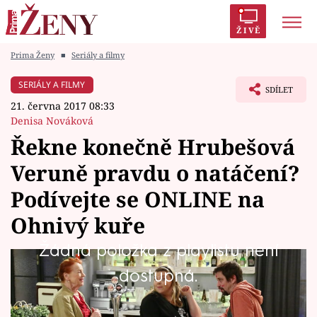
ŽIVĚ
Prima Ženy
■
Seriály a filmy
Trendy:
Polabí
Inspekce
Prostřeno!
AYTO?
SERIÁLY A FILMY
SDÍLET
Módní alarm
Zrádci
Proměny
21. června 2017 08:33
Denisa Nováková
Řekne konečně Hrubešová
Veruně pravdu o natáčení?
Témata
Podívejte se ONLINE na
Celebrity
Ohnivý kuře
Žádná položka z playlistu není
Vztahy
Paní Hrubešová začíná mít z televizního
dostupná.
Seriály
natáčení pořádné obavy.