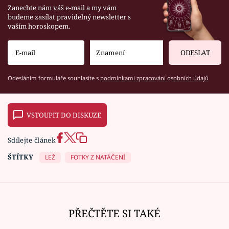
Zanechte nám váš e-mail a my vám
budeme zasílat pravidelný newsletter s
vaším horoskopem.
ODESLAT
Odesláním formuláře souhlasíte s
podmínkami zpracování osobních údajů
VSTOUPIT DO DISKUZE
Sdílejte článek
ŠTÍTKY
LEŽ
FOTKY Z NATÁČENÍ
PŘEČTĚTE SI TAKÉ