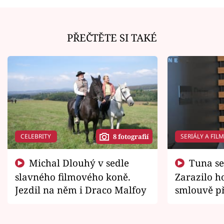
PŘEČTĚTE SI TAKÉ
CELEBRITY
SERIÁLY A FIL
8 fotografií
Michal Dlouhý v sedle
Tuna se chtěl vrátit domů.
slavného filmového koně.
Zarazilo ho
Jezdil na něm i Draco Malfoy
smlouvě př
zemřít