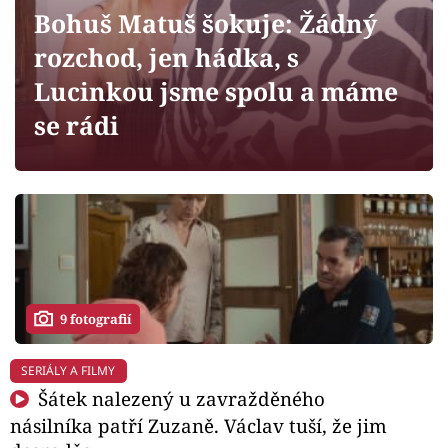
Horoskopy
Bohuš Matuš šokuje: Žádný
Sledujte prima+
rozchod, jen hádka, s
Lucinkou jsme spolu a máme
Filmový festival Karlovy Vary
se rádi
Pořady
Mámy sobě
Přihlášení
9 fotografií
Sledujte nás
SERIÁLY A FILMY
Šátek nalezený u zavražděného
násilníka patří Zuzaně. Václav tuší, že jim