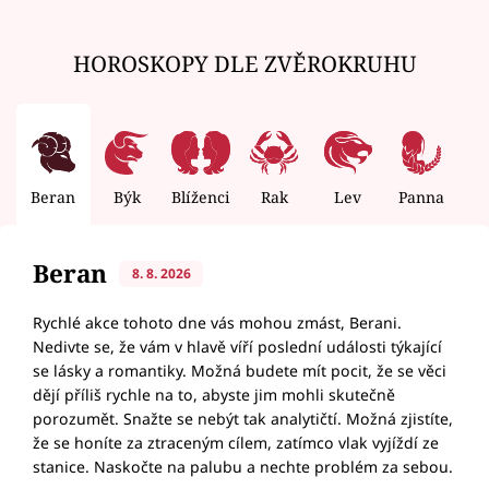
HOROSKOPY DLE ZVĚROKRUHU
Beran
Býk
Blíženci
Rak
Lev
Panna
V
Beran
8. 8. 2026
Rychlé akce tohoto dne vás mohou zmást, Berani.
Nedivte se, že vám v hlavě víří poslední události týkající
se lásky a romantiky. Možná budete mít pocit, že se věci
dějí příliš rychle na to, abyste jim mohli skutečně
porozumět. Snažte se nebýt tak analytičtí. Možná zjistíte,
že se honíte za ztraceným cílem, zatímco vlak vyjíždí ze
stanice. Naskočte na palubu a nechte problém za sebou.