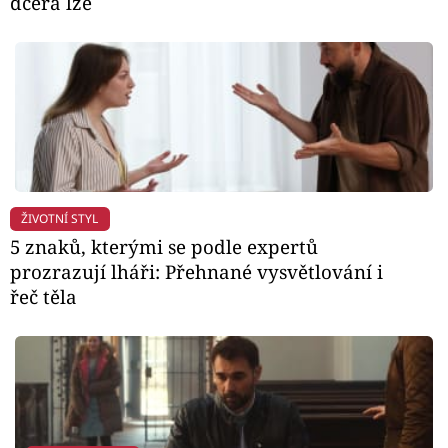
dcera lže
ŽIVOTNÍ STYL
5 znaků, kterými se podle expertů
prozrazují lháři: Přehnané vysvětlování i
řeč těla