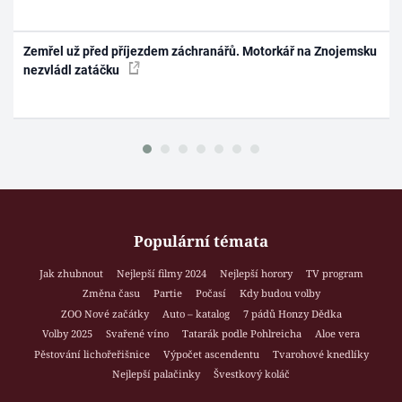
Zemřel už před příjezdem záchranářů. Motorkář na Znojemsku
nezvládl zatáčku
Populární témata
Jak zhubnout
Nejlepší filmy 2024
Nejlepší horory
TV program
Změna času
Partie
Počasí
Kdy budou volby
ZOO Nové začátky
Auto – katalog
7 pádů Honzy Dědka
Volby 2025
Svařené víno
Tatarák podle Pohlreicha
Aloe vera
Pěstování lichořeřišnice
Výpočet ascendentu
Tvarohové knedlíky
Nejlepší palačinky
Švestkový koláč