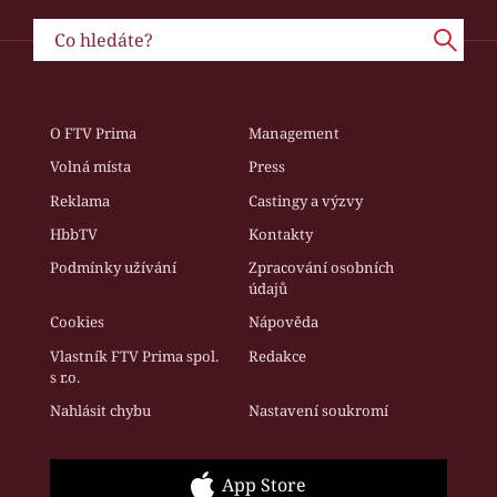
O FTV Prima
Management
Volná místa
Press
Reklama
Castingy a výzvy
HbbTV
Kontakty
Podmínky užívání
Zpracování osobních
údajů
Cookies
Nápověda
Vlastník FTV Prima spol.
Redakce
s r.o.
Nahlásit chybu
Nastavení soukromí
App Store