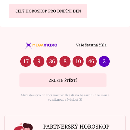
CELÝ HOROSKOP PRO DNEŠNÍ DEN
Vaše šťastná čísla
17
9
36
8
10
46
2
ZKUSTE ŠTĚSTÍ
Ministerstvo financí varuje: Účastí na hazardní hře může
vzniknout závislost ⑱
PARTNERSKÝ HOROSKOP