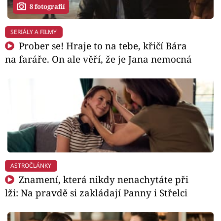
8 fotografií
SERIÁLY A FILMY
Prober se! Hraje to na tebe, křičí Bára
na faráře. On ale věří, že je Jana nemocná
ASTROČLÁNKY
Znamení, která nikdy nenachytáte při
lži: Na pravdě si zakládají Panny i Střelci