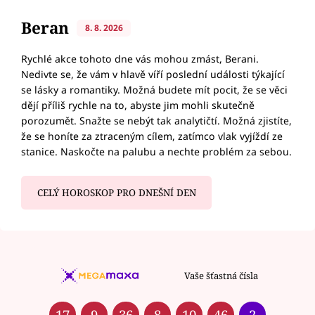
Beran
8. 8. 2026
Rychlé akce tohoto dne vás mohou zmást, Berani.
Nedivte se, že vám v hlavě víří poslední události týkající
se lásky a romantiky. Možná budete mít pocit, že se věci
dějí příliš rychle na to, abyste jim mohli skutečně
porozumět. Snažte se nebýt tak analytičtí. Možná zjistíte,
že se honíte za ztraceným cílem, zatímco vlak vyjíždí ze
stanice. Naskočte na palubu a nechte problém za sebou.
CELÝ HOROSKOP PRO DNEŠNÍ DEN
Vaše šťastná čísla
17
9
36
8
10
46
2