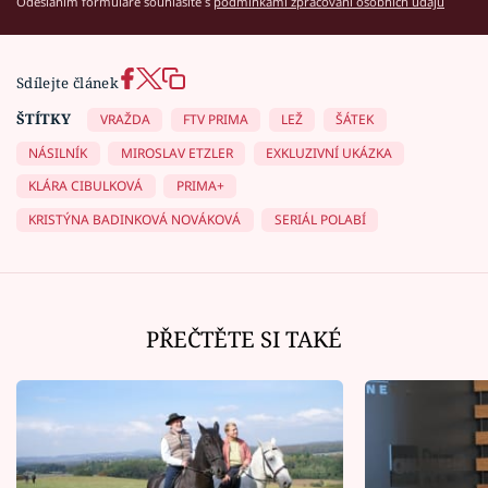
Odesláním formuláře souhlasíte s
podmínkami zpracování osobních údajů
Sdílejte článek
ŠTÍTKY
VRAŽDA
FTV PRIMA
LEŽ
ŠÁTEK
NÁSILNÍK
MIROSLAV ETZLER
EXKLUZIVNÍ UKÁZKA
KLÁRA CIBULKOVÁ
PRIMA+
KRISTÝNA BADINKOVÁ NOVÁKOVÁ
SERIÁL POLABÍ
PŘEČTĚTE SI TAKÉ