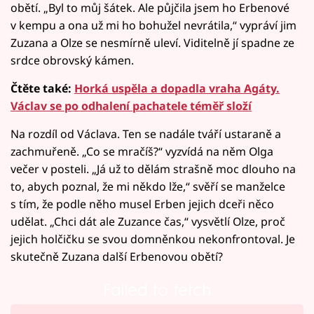
obětí. „Byl to můj šátek. Ale půjčila jsem ho Erbenové
v kempu a ona už mi ho bohužel nevrátila,“ vypráví jim
Zuzana a Olze se nesmírně uleví. Viditelně jí spadne ze
srdce obrovský kámen.
Čtěte také:
Horká uspěla a dopadla vraha Agáty.
Václav se po odhalení pachatele téměř složí
Na rozdíl od Václava. Ten se nadále tváří ustaraně a
zachmuřeně. „Co se mračíš?“ vyzvídá na něm Olga
večer v posteli. „Já už to dělám strašně moc dlouho na
to, abych poznal, že mi někdo lže,“ svěří se manželce
s tím, že podle něho musel Erben jejich dceři něco
udělat. „Chci dát ale Zuzance čas,“ vysvětlí Olze, proč
jejich holčičku se svou domněnkou nekonfrontoval. Je
skutečně Zuzana další Erbenovou obětí?
Failed to fetch