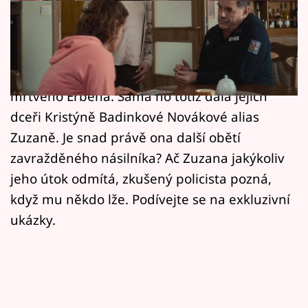
Horoskopy
Klára Cibulková jako Olga dlouho váhala, než
Sledujte prima+
manželovi Václavovi v podání Miroslava
Filmový festival Karlovy Vary
Etzlera svěřila, komu patří šátek nalezený u
mrtvého Erbena. Sama ho totiž dala jejich
Pořady
dceři Kristýně Badinkové Novákové alias
Zuzaně. Je snad právě ona další obětí
Mámy sobě
zavražděného násilníka? Ač Zuzana jakýkoliv
jeho útok odmítá, zkušený policista pozná,
Přihlášení
když mu někdo lže. Podívejte se na exkluzivní
ukázky.
Sledujte nás