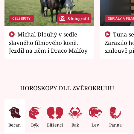
CELEBRITY
SERIÁLY A FIL
8 fotografií
Michal Dlouhý v sedle
Tuna se chtěl vrátit domů.
slavného filmového koně.
Zarazilo ho
Jezdil na něm i Draco Malfoy
smlouvě př
zemřít
HOROSKOPY DLE ZVĚROKRUHU
Beran
Býk
Blíženci
Rak
Lev
Panna
V