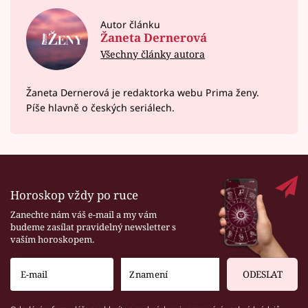
Autor článku
Žaneta Dernerová
Všechny články autora
Žaneta Dernerová je redaktorka webu Prima ženy.
Píše hlavně o českých seriálech.
Horoskop vždy po ruce
Zanechte nám váš e-mail a my vám
budeme zasílat pravidelný newsletter s
vaším horoskopem.
ODESLAT