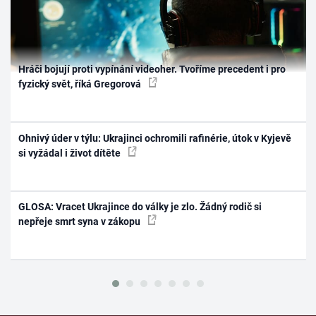
Hráči bojují proti vypínání videoher. Tvoříme precedent i pro
fyzický svět, říká Gregorová
Ohnivý úder v týlu: Ukrajinci ochromili rafinérie, útok v Kyjevě
si vyžádal i život dítěte
GLOSA: Vracet Ukrajince do války je zlo. Žádný rodič si
nepřeje smrt syna v zákopu