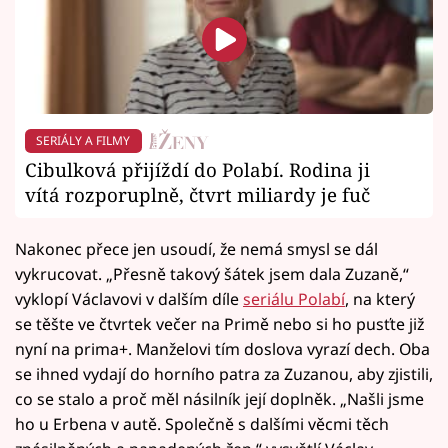
SERIÁLY A FILMY
Cibulková přijíždí do Polabí. Rodina ji
vítá rozporuplně, čtvrt miliardy je fuč
Nakonec přece jen usoudí, že nemá smysl se dál
vykrucovat. „Přesně takový šátek jsem dala Zuzaně,“
vyklopí Václavovi v dalším díle
seriálu Polabí
, na který
se těšte ve čtvrtek večer na Primě nebo si ho pusťte již
nyní na prima+. Manželovi tím doslova vyrazí dech. Oba
se ihned vydají do horního patra za Zuzanou, aby zjistili,
co se stalo a proč měl násilník její doplněk. „Našli jsme
ho u Erbena v autě. Společně s dalšími věcmi těch