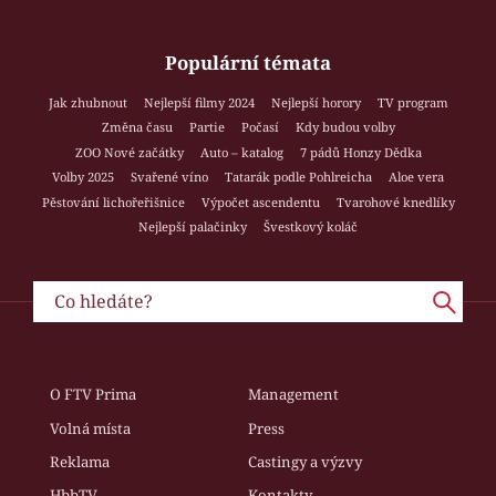
Populární témata
Jak zhubnout
Nejlepší filmy 2024
Nejlepší horory
TV program
Změna času
Partie
Počasí
Kdy budou volby
ZOO Nové začátky
Auto – katalog
7 pádů Honzy Dědka
Volby 2025
Svařené víno
Tatarák podle Pohlreicha
Aloe vera
Pěstování lichořeřišnice
Výpočet ascendentu
Tvarohové knedlíky
Nejlepší palačinky
Švestkový koláč
O FTV Prima
Management
Volná místa
Press
Reklama
Castingy a výzvy
HbbTV
Kontakty