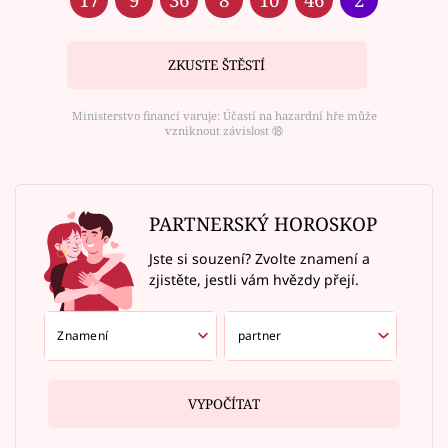
ZKUSTE ŠTĚSTÍ
Ministerstvo financí varuje: Účastí na hazardní hře může
vzniknout závislost ⑱
PARTNERSKÝ HOROSKOP
Jste si souzení? Zvolte znamení a
zjistěte, jestli vám hvězdy přejí.
VYPOČÍTAT