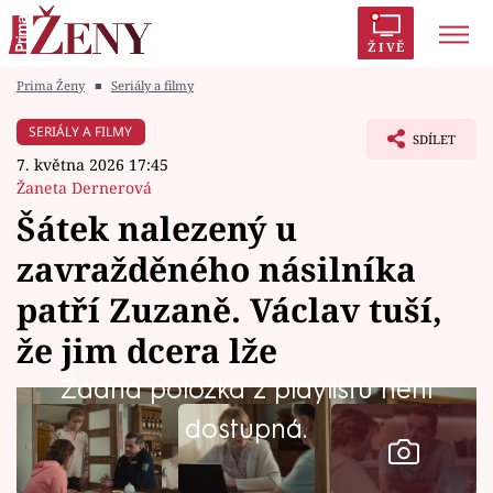
ŽIVĚ
Prima Ženy
■
Seriály a filmy
Trendy:
Polabí
Inspekce
Prostřeno!
AYTO?
SERIÁLY A FILMY
SDÍLET
Módní alarm
Zrádci
Proměny
7. května 2026 17:45
Žaneta Dernerová
Šátek nalezený u
zavražděného násilníka
Témata
patří Zuzaně. Václav tuší,
Celebrity
že jim dcera lže
Žádná položka z playlistu není
Vztahy
dostupná.
Seriály