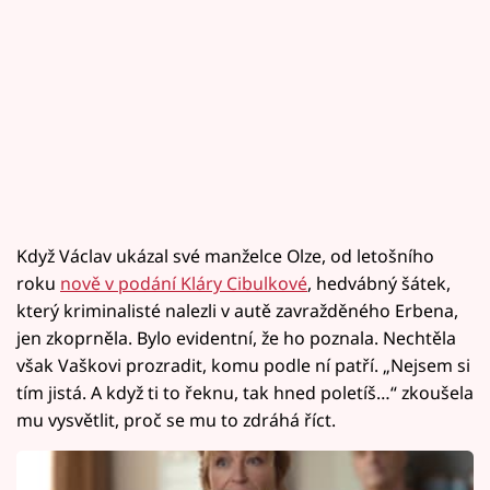
Když Václav ukázal své manželce Olze, od letošního
roku
nově v podání Kláry Cibulkové
, hedvábný šátek,
který kriminalisté nalezli v autě zavražděného Erbena,
jen zkoprněla. Bylo evidentní, že ho poznala. Nechtěla
však Vaškovi prozradit, komu podle ní patří. „Nejsem si
tím jistá. A když ti to řeknu, tak hned poletíš…“ zkoušela
mu vysvětlit, proč se mu to zdráhá říct.