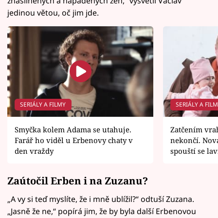
znásilněných a napadených žen,“ vysvětlí Václav
jedinou větou, oč jim jde.
SERIÁLY A FILMY
SERIÁLY A FIL
Smyčka kolem Adama se utahuje.
Zatčením vrah
Farář ho viděl u Erbenovy chaty v
nekončí. Nov
den vraždy
spouští se la
Zaútočil Erben i na Zuzanu?
„A vy si teď myslíte, že i mně ublížil?“ odtuší Zuzana.
„Jasně že ne,“ popírá jim, že by byla další Erbenovou