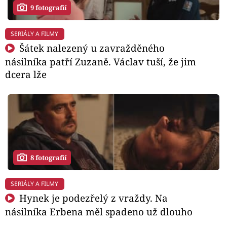
9 fotografií
SERIÁLY A FILMY
Šátek nalezený u zavražděného
násilníka patří Zuzaně. Václav tuší, že jim
dcera lže
8 fotografií
SERIÁLY A FILMY
Hynek je podezřelý z vraždy. Na
násilníka Erbena měl spadeno už dlouho