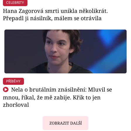
CELEBRITY
Hana Zagorová smrti unikla několikrát.
Přepadl ji násilník, málem se otrávila
PŘÍBĚHY
Nela o brutálním znásilnění: Mluvil se
mnou, říkal, že mě zabije. Křik to jen
zhoršoval
ZOBRAZIT DALŠÍ