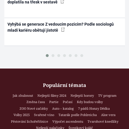
doplatila na třesk v sestavě
Vyhýbá se generace Z vedoucím pozicím? Podle sociologů
mladí kariéru obětují jistotě
Populární témata
Jak zhubnout
Nejlepší filmy 2024
Nejlepší horory
TV program
Změna času
Partie
Počasí
Kdy budou volby
ZOO Nové začátky
Auto – katalog
7 pádů Honzy Dědka
Volby 2025
Svařené víno
Tatarák podle Pohlreicha
Aloe vera
Pěstování lichořeřišnice
Výpočet ascendentu
Tvarohové knedlíky
Nejlepší palačinky
Švestkový koláč