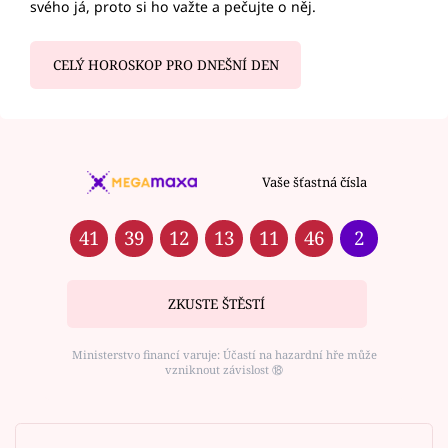
svého já, proto si ho važte a pečujte o něj.
CELÝ HOROSKOP PRO DNEŠNÍ DEN
Vaše šťastná čísla
41
39
12
13
11
46
2
ZKUSTE ŠTĚSTÍ
Ministerstvo financí varuje: Účastí na hazardní hře může
vzniknout závislost ⑱