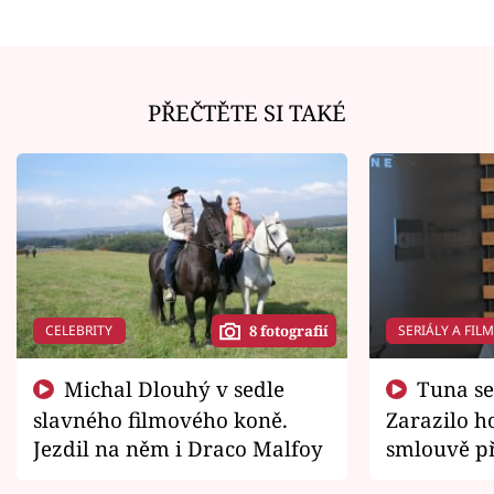
PŘEČTĚTE SI TAKÉ
CELEBRITY
SERIÁLY A FIL
8 fotografií
Michal Dlouhý v sedle
Tuna se chtěl vrátit domů.
slavného filmového koně.
Zarazilo ho
Jezdil na něm i Draco Malfoy
smlouvě př
zemřít