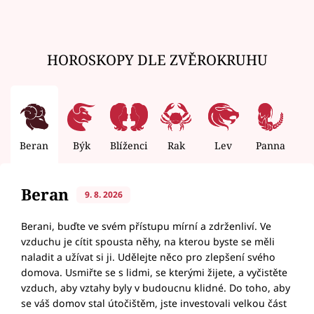
HOROSKOPY DLE ZVĚROKRUHU
Beran
Býk
Blíženci
Rak
Lev
Panna
V
Beran
9. 8. 2026
Berani, buďte ve svém přístupu mírní a zdrženliví. Ve
vzduchu je cítit spousta něhy, na kterou byste se měli
naladit a užívat si ji. Udělejte něco pro zlepšení svého
domova. Usmiřte se s lidmi, se kterými žijete, a vyčistěte
vzduch, aby vztahy byly v budoucnu klidné. Do toho, aby
se váš domov stal útočištěm, jste investovali velkou část