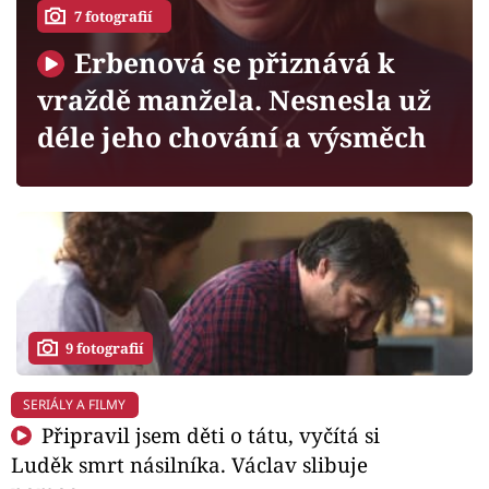
Horoskopy
7 fotografií
Sledujte prima+
Erbenová se přiznává k
vraždě manžela. Nesnesla už
Filmový festival Karlovy Vary
déle jeho chování a výsměch
Pořady
Mámy sobě
Přihlášení
9 fotografií
Sledujte nás
SERIÁLY A FILMY
Připravil jsem děti o tátu, vyčítá si
Luděk smrt násilníka. Václav slibuje