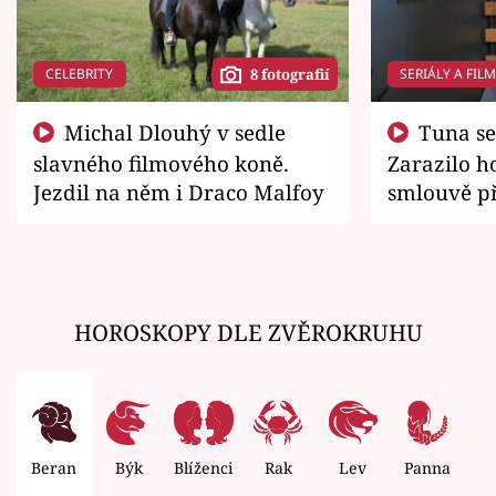
CELEBRITY
SERIÁLY A FIL
8 fotografií
Michal Dlouhý v sedle
Tuna se chtěl vrátit domů.
slavného filmového koně.
Zarazilo ho
Jezdil na něm i Draco Malfoy
smlouvě př
zemřít
HOROSKOPY DLE ZVĚROKRUHU
Beran
Býk
Blíženci
Rak
Lev
Panna
V