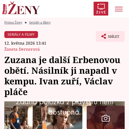
ŽIVĚ
Prima Ženy
■
Seriály a filmy
Trendy:
Polabí
Inspekce
Prostřeno!
AYTO?
SERIÁLY A FILMY
SDÍLET
Módní alarm
Zrádci
Proměny
12. května 2026 13:41
Žaneta Dernerová
Zuzana je další Erbenovou
obětí. Násilník ji napadl v
Témata
kempu. Ivan zuří, Václav
Celebrity
pláče
Žádná položka z playlistu není
Vztahy
dostupná.
Seriály