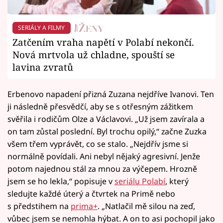
SERIÁLY A FILMY
Zatčením vraha napětí v Polabí nekončí.
Nová mrtvola už chladne, spouští se
lavina zvratů
Erbenovo napadení přizná Zuzana nejdříve Ivanovi. Ten
ji následně přesvědčí, aby se s otřesným zážitkem
svěřila i rodičům Olze a Václavovi. „Už jsem zavírala a
on tam zůstal poslední. Byl trochu opilý,“ začne Zuzka
všem třem vyprávět, co se stalo. „Nejdřív jsme si
normálně povídali. Ani nebyl nějaký agresivní. Jenže
potom najednou stál za mnou za výčepem. Hrozně
jsem se ho lekla,“ popisuje v
seriálu Polabí
, který
sledujte každé úterý a čtvrtek na Primě nebo
s předstihem na
prima+
. „Natlačil mě silou na zeď,
vůbec jsem se nemohla hýbat. A on to asi pochopil jako