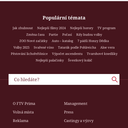
Populární témata
Jak zhubnout
Nejlepší filmy 2024
Nejlepší horory
TV program
Změna času
Partie
Počasí
Kdy budou volby
ZOO Nové začátky
Auto – katalog
7 pádů Honzy Dědka
Volby 2025
Svařené víno
Tatarák podle Pohlreicha
Aloe vera
Pěstování lichořeřišnice
Výpočet ascendentu
Tvarohové knedlíky
Nejlepší palačinky
Švestkový koláč
O FTV Prima
Management
Volná místa
Press
Reklama
Castingy a výzvy