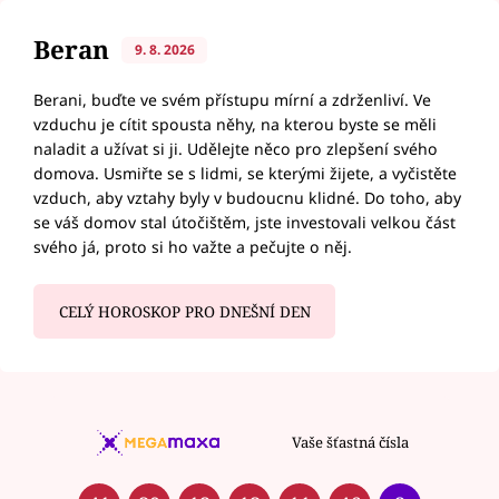
Beran
9. 8. 2026
Berani, buďte ve svém přístupu mírní a zdrženliví. Ve
vzduchu je cítit spousta něhy, na kterou byste se měli
naladit a užívat si ji. Udělejte něco pro zlepšení svého
domova. Usmiřte se s lidmi, se kterými žijete, a vyčistěte
vzduch, aby vztahy byly v budoucnu klidné. Do toho, aby
se váš domov stal útočištěm, jste investovali velkou část
svého já, proto si ho važte a pečujte o něj.
CELÝ HOROSKOP PRO DNEŠNÍ DEN
Vaše šťastná čísla