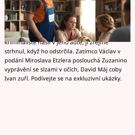
Horoskopy
Kristýna Badinková Nováková přizná jako
Sledujte prima+
Zuzana rodičům i Ivanovi, že se ji zavražděný
Filmový festival Karlovy Vary
Erben pokusil znásilnit. Šátek, který
kriminalisté našli v jeho autě, jí zřejmě
Pořady
strhnul, když ho odstrčila. Zatímco Václav v
podání Miroslava Etzlera poslouchá Zuzanino
Mámy sobě
vyprávění se slzami v očích, David Máj coby
Ivan zuří. Podívejte se na exkluzivní ukázky.
Přihlášení
Sledujte nás