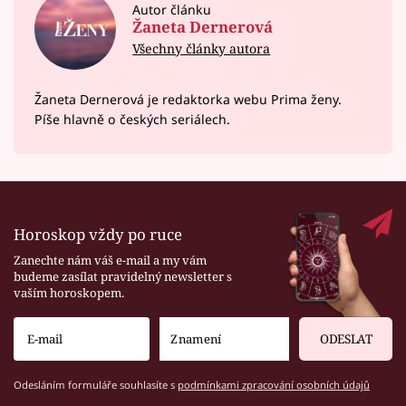
Autor článku
Žaneta Dernerová
Všechny články autora
Žaneta Dernerová je redaktorka webu Prima ženy.
Píše hlavně o českých seriálech.
Horoskop vždy po ruce
Zanechte nám váš e-mail a my vám
budeme zasílat pravidelný newsletter s
vaším horoskopem.
ODESLAT
Odesláním formuláře souhlasíte s
podmínkami zpracování osobních údajů