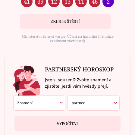
41
39
12
13
11
46
2
ZKUSTE ŠTĚSTÍ
Ministerstvo financí varuje: Účastí na hazardní hře může
vzniknout závislost ⑱
PARTNERSKÝ HOROSKOP
Jste si souzení? Zvolte znamení a
zjistěte, jestli vám hvězdy přejí.
VYPOČÍTAT