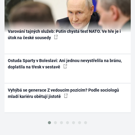
Varování tajných služeb: Putin chystá test NATO. Ve hře je i
útok na české sousedy
Ostuda Sparty v Boleslavi: Ani jednou nevystřelila na bránu,
doplatila na třesk v sestavě
Vyhýbá se generace Z vedoucím pozicím? Podle sociologů
mladí kariéru obětují jistotě