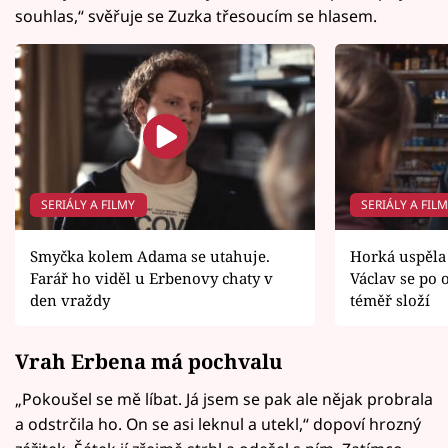
souhlas,“ svěřuje se Zuzka třesoucím se hlasem.
SERIÁLY A FILMY
SERIÁLY A FIL
Smyčka kolem Adama se utahuje.
Horká uspěla 
Farář ho viděl u Erbenovy chaty v
Václav se po 
den vraždy
téměř složí
Vrah Erbena má pochvalu
„Pokoušel se mě líbat. Já jsem se pak ale nějak probrala
a odstrčila ho. On se asi leknul a utekl,“ dopoví hrozný