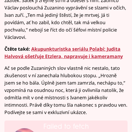
zážitek. Šátek jí zřejmě strhl a odešel s ním. Zatímco
Václav poslouchá Zuzanino vyprávění se slzami v očích,
Ivan zuří. „Ten má jediný štěstí, že je mrtvej. Já ti
povídám, ať ho zabil, kdo chtěl, tak má velkou
pochvalu,“ nebojí se říct do očí šéfovi místní policie
Václavovi.
Čtěte také:
Akupunkturistka seriálu Polabí: Judita
Halvová ošetřuje Etzlera, napravuje i kameramany
Ač se podle Zuzaniných slov vlastně nic nestalo, tato
zkušenost v ní zanechala hlubokou stopu. „Hrozně
jsem se ho bála. Úplně jsem tam zamrzla, nechápu to,“
vzpomíná na osudnou noc, která ji ovlivnila natolik, že
odmítla mít v oné místnosti s Ivanem jakékoliv
intimnosti. Právě díky tomu šla nakonec s pravdou ven.
Podívejte se sami v exkluzivní ukázce.
Failed to fetch