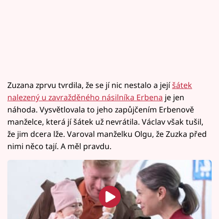
Zuzana zprvu tvrdila, že se jí nic nestalo a její
šátek
nalezený u zavražděného násilníka Erbena
je jen
náhoda. Vysvětlovala to jeho zapůjčením Erbenově
manželce, která jí šátek už nevrátila. Václav však tušil,
že jim dcera lže. Varoval manželku Olgu, že Zuzka před
nimi něco tají. A měl pravdu.