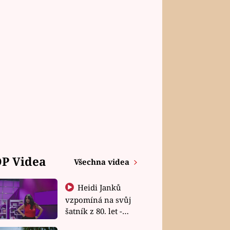
P Videa
Všechna videa
Heidi Janků
vzpomíná na svůj
šatník z 80. let -
Shopaholičky