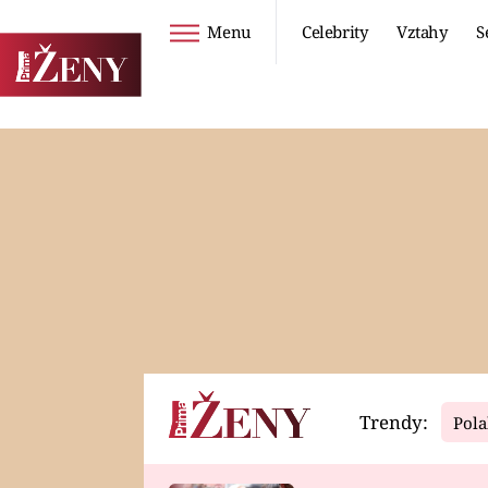
Menu
Celebrity
Vztahy
S
Seriály
Životní styl
ZOO
DIETY A HUBNUTÍ
PROSTŘENO!
CESTOVÁNÍ A
DOVOLENÁ
DUCH
ZDRAVÍ
Trendy:
Pola
Horoskopy
Video
ASTROČLÁNKY
SERIÁLY