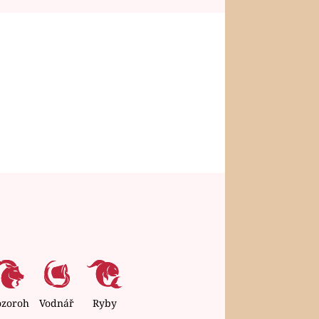
ozoroh
Vodnář
Ryby