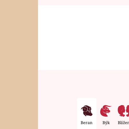
Beran
Býk
Blíže