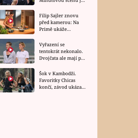
bez dubla
Filip Sajler znovu
před kamerou: Na
Primě ukáže
poctivou kuchyni i
rychlé recepty
Vyřazení se
tentokrát nekonalo.
Dvojčata ale mají po
uzavření třetí etapy
závodu nůž na krku
Šok v Kambodži.
Favoritky Chicas
končí, závod ukázal
svou nejtvrdší tvář