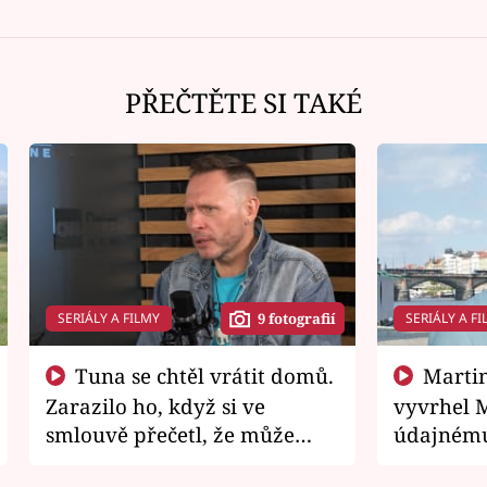
PŘEČTĚTE SI TAKÉ
SERIÁLY A FILMY
SERIÁLY A FI
9 fotografií
Tuna se chtěl vrátit domů.
Martin Písařík jako
Zarazilo ho, když si ve
vyvrhel 
smlouvě přečetl, že může
údajnému
zemřít
je v nemil