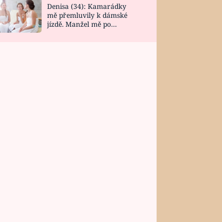
Denisa (34): Kamarádky
mě přemluvily k dámské
jízdě. Manžel mě po
návratu zaskočil