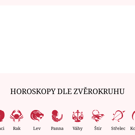
HOROSKOPY DLE ZVĚROKRUHU
nci
Rak
Lev
Panna
Váhy
Štír
Střelec
K