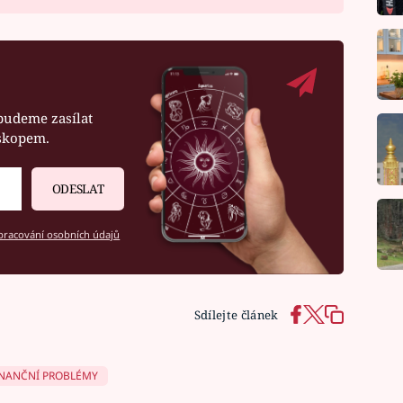
budeme zasílat
oskopem.
ODESLAT
racování osobních údajů
Sdílejte článek
INANČNÍ PROBLÉMY