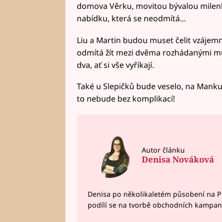
domova Věrku, movitou bývalou milenk
nabídku, která se neodmítá…
Liu a Martin budou muset čelit vzáje
odmítá žít mezi dvěma rozhádanými muži
dva, ať si vše vyříkají.
Také u Slepičků bude veselo, na Manku i
to nebude bez komplikací!
Autor článku
Denisa Nováková
Denisa po několikaletém působení na P
podílí se na tvorbě obchodních kampan