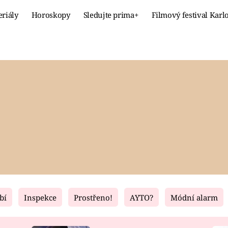
eriály
Horoskopy
Sledujte prima+
Filmový festival Karl
Celebrity
Recept
MÓDA A KRÁSA
HLAVNÍ JÍ
VZTAHY A SEX
SLADKÉ
PRIMA MAMINKA
ZDRAVÉ
bí
Inspekce
Prostřeno!
AYTO?
Módní alarm
Fresh
Living
RECEPTY
BYDLENÍ