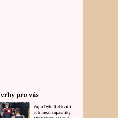
vrhy pro vás
Vojta Dyk dřel kvůli
roli mezi zápasníky.
Minutovou scénu jel