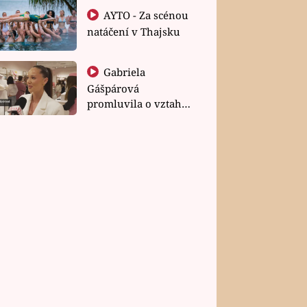
AYTO - Za scénou
natáčení v Thajsku
Gabriela
Gášpárová
promluvila o vztahu
a zakládání rodiny