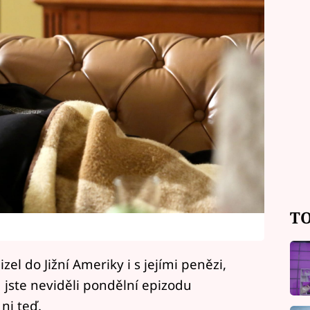
TO
l do Jižní Ameriky i s jejími penězi,
d jste neviděli pondělní epizodu
ni teď.