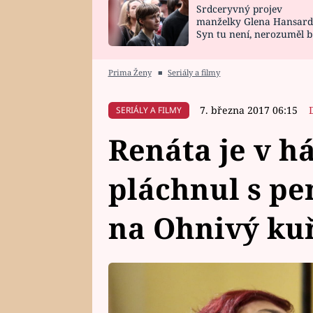
Srdceryvný projev
SNÁŘ
CELEBRITY
manželky Glena Hansard
Syn tu není, nerozuměl b
HOROSKOP NA
VAŘENÍ
tomu, vysvětlila
ROK 2023
Prima Ženy
■
Seriály a filmy
7. března 2017 06:15
SERIÁLY A FILMY
Renáta je v há
pláchnul s pen
na Ohnivý ku