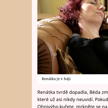
Renátka je v háji
Renátka tvrdě dopadla, Béda zmize
které už asi nikdy neuvidí. Poku
Ohnivýho kuřete, mrkněte se na 