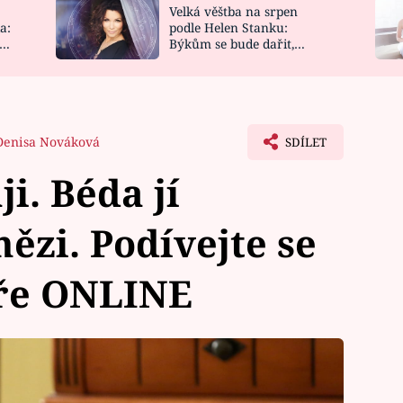
Velká věštba na srpen
NOVINKY
ZAHRADA
a:
podle Helen Stanku:
y
Býkům se bude dařit,
VIDEORECEPTY
DESIGN
Vodnáře čeká jízda
Denisa Nováková
SDÍLET
ji. Béda jí
ězi. Podívejte se
ře ONLINE