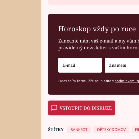
Horoskop vždy po ruce
Zanechte nám váš e-mail a my vám 
pravidelný newsletter s vaším hor
Odesláním formuláře souhlasíte s
podmínkami zp
VSTOUPIT DO DISKUZE
ŠTÍTKY
BANKROT
DĚTSKÝ DOMOV
F