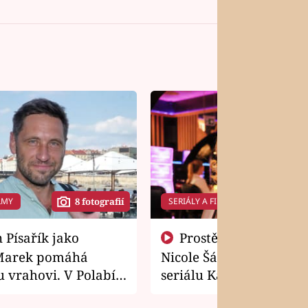
LMY
SERIÁLY A FILMY
8 fotografií
14 f
Prostě si o to řekla! Takhle
Marek pomáhá
Nicole Šáchová získala r
 vrahovi. V Polabí
seriálu Kamarádi
osti