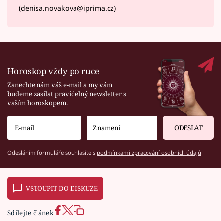
(denisa.novakova@iprima.cz)
Horoskop vždy po ruce
Zanechte nám váš e-mail a my vám
budeme zasílat pravidelný newsletter s
vaším horoskopem.
ODESLAT
Odesláním formuláře souhlasíte s
podmínkami zpracování osobních údajů
VSTOUPIT DO DISKUZE
Sdílejte článek