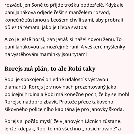
rozvádí. Jen Soně to přijde trošku podezřelé. Když ale
paní Janáková odjede řešit s manželem rozvod,
konečně zůstanou s Leošem chvíli sami, aby probrali
důležitá témata, jako je třeba svatba:
A co je ještě horší, pan Janák si našel novou ženu. To
Failed to fetch
paní Janákovou samozřejmě raní. A veškeré myšlenky
na vystěhování maminky jsou tytam!
Rorejs má plán, to ale Robi taky
Robi je spokojený ohledně událostí s výstavou
diamantů. Rorejs je v novinách prezentovaný jako
policejní hrdina a Robi má konečně pocit, že by se mohl
Rorejse nadobro zbavit. Protože přece takového
šikovného policejního kapitána je pro Janovky škoda.
Rorejs si pořád myslí, že v Janových Lázních zůstane.
Jenže kdepak, Robi to má všechno „posichrované“ a