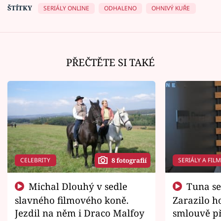
ŠTÍTKY
SERIÁLY ONLINE
ODHALENO
OHNIVÝ KUŘE
PŘEČTĚTE SI TAKÉ
CELEBRITY
SERIÁLY A FIL
8 fotografií
Michal Dlouhý v sedle
Tuna se chtěl vrátit domů.
slavného filmového koně.
Zarazilo ho
Jezdil na něm i Draco Malfoy
smlouvě př