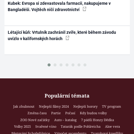
Kubek: Evropa si zdevastovala farmacii, nakupujeme v
Bangladéši. Vojtěch ničí zdravotnictví
Létající kůň: Vrtulník zachránil zvíře, které během závodu
uvízlo v kalifornských horách
Populární témata
Jak zhubnout
Nejlepší filmy 2024
Nejlepší horory
TV program
Změna času
Partie
Počasí
Kdy budou volby
ZOO Nové začátky
Auto – katalog
7 pádů Honzy Dědka
Volby 2025
Svařené víno
Tatarák podle Pohlreicha
Aloe vera
Pěstování lichořeřišnice
Výpočet ascendentu
Tvarohové knedlíky