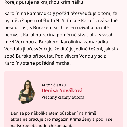
Rorejs putuje na krajskou kriminálku:
Karolínina kamarádka ji pořád přesvědčuje o tom, že
Failed to fetch
by měla šupem otěhotnět. S tím ale Karolína zásadně
nesouhlasí, s Burákem si chce jen užívat a na dítě
nemyslí. Karolínu začíná poměrně štvát blízký vztah
mezi Verunou a Burákem. Karolínina kamarádka
Vendula ji přesvědčuje, že dítě je jediné řešení, jak si k
sobě Buráka připoutat. Pod vlivem Venduly se z
Karolíny stane pořádná mrcha!
Autor článku
Denisa Nováková
Všechny články autora
Denisa po několikaletém působení na Primě
aktuálně pracuje pro magazín Prima Ženy a podílí se
na tvorbě obchodních kampaní.