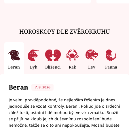
zemřít
HOROSKOPY DLE ZVĚROKRUHU
Beran
Býk
Blíženci
Rak
Lev
Panna
V
Beran
7. 8. 2026
Je velmi pravděpodobné, že nejlepším řešením je dnes
jednoduše se vzdát kontroly, Berani. Pokud jde o srdeční
záležitosti, ostatní lidé mohou být ve víru zmatku. Snažit
se přijít na kloub jejich duševnímu rozpoložení bude
nemožné, takže se o to ani nepokoušejte. Možná budete