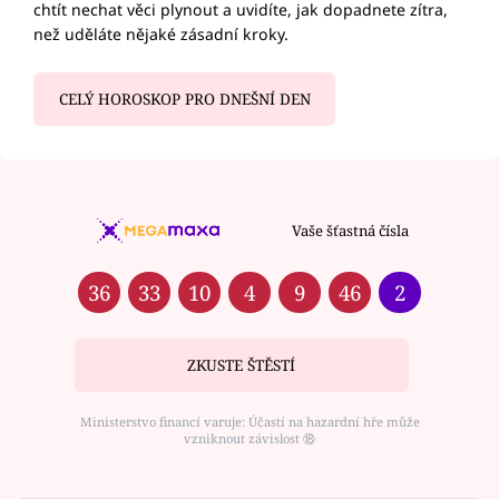
chtít nechat věci plynout a uvidíte, jak dopadnete zítra,
než uděláte nějaké zásadní kroky.
CELÝ HOROSKOP PRO DNEŠNÍ DEN
Vaše šťastná čísla
36
33
10
4
9
46
2
ZKUSTE ŠTĚSTÍ
Ministerstvo financí varuje: Účastí na hazardní hře může
vzniknout závislost ⑱