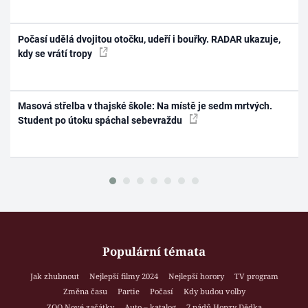
Počasí udělá dvojitou otočku, udeří i bouřky. RADAR ukazuje,
kdy se vrátí tropy
Masová střelba v thajské škole: Na místě je sedm mrtvých.
Student po útoku spáchal sebevraždu
Populární témata
Jak zhubnout
Nejlepší filmy 2024
Nejlepší horory
TV program
Změna času
Partie
Počasí
Kdy budou volby
ZOO Nové začátky
Auto – katalog
7 pádů Honzy Dědka