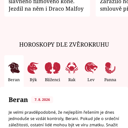
slavného filmového koně.
Zarazilo ho
Jezdil na něm i Draco Malfoy
smlouvě př
zemřít
HOROSKOPY DLE ZVĚROKRUHU
Beran
Býk
Blíženci
Rak
Lev
Panna
V
Beran
7. 8. 2026
Je velmi pravděpodobné, že nejlepším řešením je dnes
jednoduše se vzdát kontroly, Berani. Pokud jde o srdeční
záležitosti, ostatní lidé mohou být ve víru zmatku. Snažit