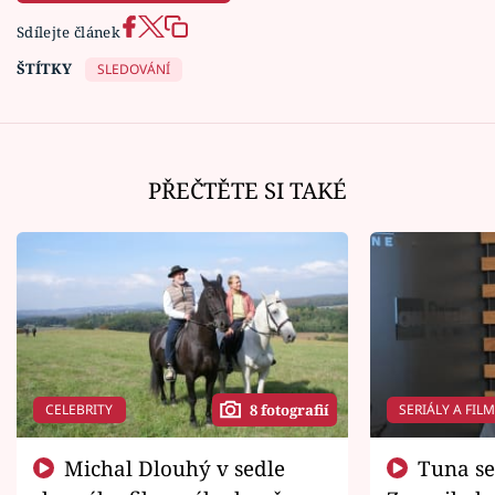
Sdílejte článek
ŠTÍTKY
SLEDOVÁNÍ
PŘEČTĚTE SI TAKÉ
CELEBRITY
SERIÁLY A FIL
8 fotografií
Michal Dlouhý v sedle
Tuna se chtěl vrátit domů.