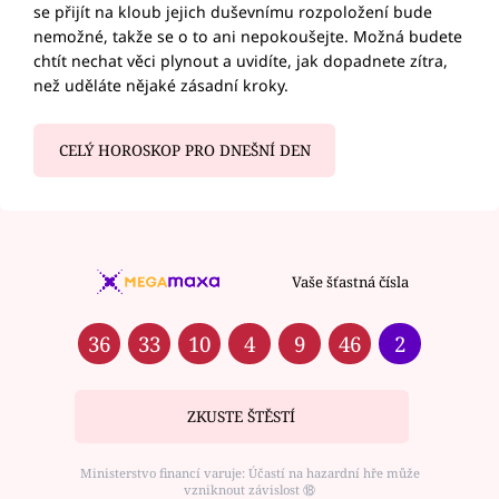
se přijít na kloub jejich duševnímu rozpoložení bude
nemožné, takže se o to ani nepokoušejte. Možná budete
chtít nechat věci plynout a uvidíte, jak dopadnete zítra,
než uděláte nějaké zásadní kroky.
CELÝ HOROSKOP PRO DNEŠNÍ DEN
Vaše šťastná čísla
36
33
10
4
9
46
2
ZKUSTE ŠTĚSTÍ
Ministerstvo financí varuje: Účastí na hazardní hře může
vzniknout závislost ⑱