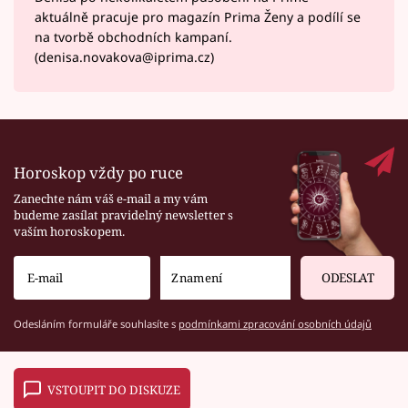
aktuálně pracuje pro magazín Prima Ženy a podílí se
na tvorbě obchodních kampaní.
(denisa.novakova@iprima.cz)
Horoskop vždy po ruce
Zanechte nám váš e-mail a my vám
budeme zasílat pravidelný newsletter s
vaším horoskopem.
ODESLAT
Odesláním formuláře souhlasíte s
podmínkami zpracování osobních údajů
VSTOUPIT DO DISKUZE