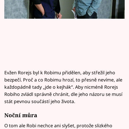
Horoskopy
Sledujte prima+
Filmový festival Karlovy Vary
Pořady
Mámy sobě
Evžen Rorejs byl k Robimu přidělen, aby střežil jeho
Přihlášení
bezpečí. Proč a co Robimu hrozí, to přesně nevíme, ale
každopádně tady „jde o kejhák“. Aby nicméně Rorejs
Robiho zvládl správně chránit, dle jeho názoru se musí
Sledujte nás
stát pevnou součástí jeho života.
Noční můra
O tom ale Robi nechce ani slyšet, protože slizkého