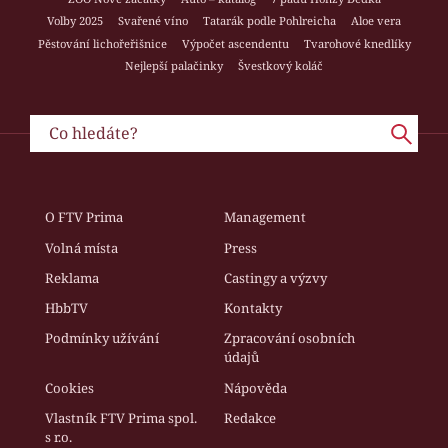
Volby 2025
Svařené víno
Tatarák podle Pohlreicha
Aloe vera
Pěstování lichořeřišnice
Výpočet ascendentu
Tvarohové knedlíky
Nejlepší palačinky
Švestkový koláč
O FTV Prima
Management
Volná místa
Press
Reklama
Castingy a výzvy
HbbTV
Kontakty
Podmínky užívání
Zpracování osobních
údajů
Cookies
Nápověda
Vlastník FTV Prima spol.
Redakce
s r.o.