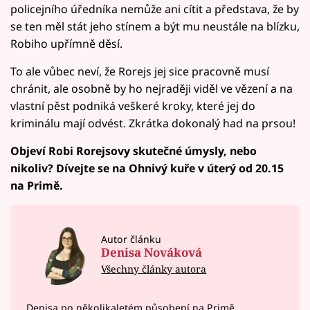
policejního úředníka nemůže ani cítit a představa, že by
se ten měl stát jeho stínem a být mu neustále na blízku,
Robiho upřímně děsí.
To ale vůbec neví, že Rorejs jej sice pracovně musí
chránit, ale osobně by ho nejraději viděl ve vězení a na
vlastní pěst podniká veškeré kroky, které jej do
kriminálu mají odvést. Zkrátka dokonalý had na prsou!
Objeví Robi Rorejsovy skutečné úmysly, nebo
nikoliv? Dívejte se na Ohnivý kuře v úterý od 20.15
na Primě.
Autor článku
Denisa Nováková
Všechny články autora
Denisa po několikaletém působení na Primě