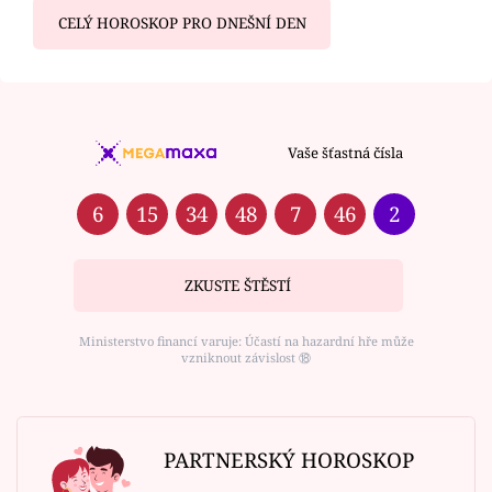
CELÝ HOROSKOP PRO DNEŠNÍ DEN
Vaše šťastná čísla
6
15
34
48
7
46
2
ZKUSTE ŠTĚSTÍ
Ministerstvo financí varuje: Účastí na hazardní hře může
vzniknout závislost ⑱
PARTNERSKÝ HOROSKOP