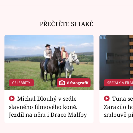
PŘEČTĚTE SI TAKÉ
CELEBRITY
SERIÁLY A FIL
8 fotografií
Michal Dlouhý v sedle
Tuna se chtěl vrátit domů.
slavného filmového koně.
Zarazilo ho
Jezdil na něm i Draco Malfoy
smlouvě př
zemřít