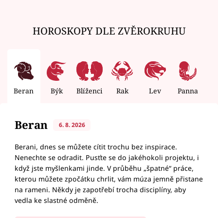
HOROSKOPY DLE ZVĚROKRUHU
Beran
Býk
Blíženci
Rak
Lev
Panna
V
Beran
6. 8. 2026
Berani, dnes se můžete cítit trochu bez inspirace.
Nenechte se odradit. Pusťte se do jakéhokoli projektu, i
když jste myšlenkami jinde. V průběhu „špatné“ práce,
kterou můžete zpočátku chrlit, vám múza jemně přistane
na rameni. Někdy je zapotřebí trocha disciplíny, aby
vedla ke slastné odměně.