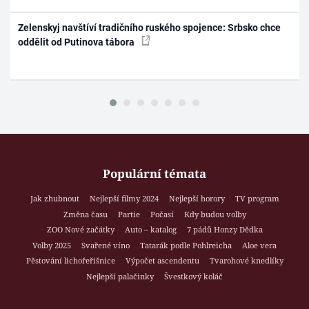
Zelenskyj navštíví tradičního ruského spojence: Srbsko chce
oddělit od Putinova tábora
Populární témata
Jak zhubnout
Nejlepší filmy 2024
Nejlepší horory
TV program
Změna času
Partie
Počasí
Kdy budou volby
ZOO Nové začátky
Auto – katalog
7 pádů Honzy Dědka
Volby 2025
Svařené víno
Tatarák podle Pohlreicha
Aloe vera
Pěstování lichořeřišnice
Výpočet ascendentu
Tvarohové knedlíky
Nejlepší palačinky
Švestkový koláč