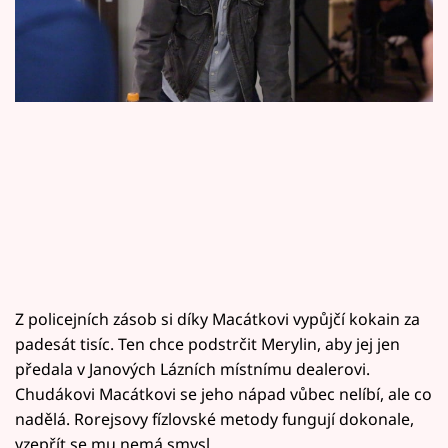
Horoskopy
Sledujte prima+
Filmový festival Karlovy Vary
Pořady
Mámy sobě
Přihlášení
Z policejních zásob si díky Macátkovi vypůjčí kokain za
Sledujte nás
padesát tisíc. Ten chce podstrčit Merylin, aby jej jen
předala v Janových Lázních místnímu dealerovi.
Chudákovi Macátkovi se jeho nápad vůbec nelíbí, ale co
nadělá. Rorejsovy fízlovské metody fungují dokonale,
vzepřít se mu nemá smysl…