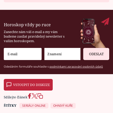
Horoskop vždy po ruce
Zanechte nám váš e-mail a my vám
budeme zasílat pravidelný newsletter s
vaším horoskopem.
ODESLAT
Odesláním formuláře souhlasíte s
podmínkami zpracování osobních údajů
VSTOUPIT DO DISKUZE
Sdílejte článek
ŠTÍTKY
SERIÁLY ONLINE
OHNIVÝ KUŘE