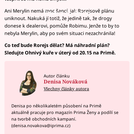
Ani Merylin nemá moc šancí, jak Rorejsově plánu
Failed to fetch
uniknout. Nakuká jí totiž, že jedině tak, že drogy
donese k dealerovi, pomůže Robimu. Jenže to by to
nebyla Merylin, aby po svém situaci nezachránila!
Co teď bude Rorejs dělat? Má náhradní plán?
Sledujte Ohnivý kuře v úterý od 20.15 na Primě.
Autor článku
Denisa Nováková
Všechny články autora
Denisa po několikaletém působení na Primě
aktuálně pracuje pro magazín Prima Ženy a podílí se
na tvorbě obchodních kampaní.
(denisa.novakova@iprima.cz)