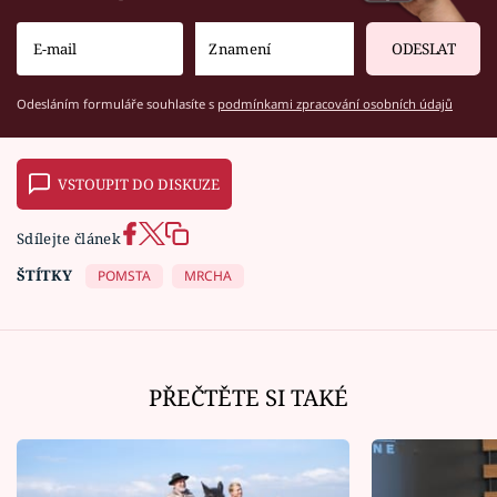
ODESLAT
Odesláním formuláře souhlasíte s
podmínkami zpracování osobních údajů
VSTOUPIT DO DISKUZE
Sdílejte článek
ŠTÍTKY
POMSTA
MRCHA
PŘEČTĚTE SI TAKÉ