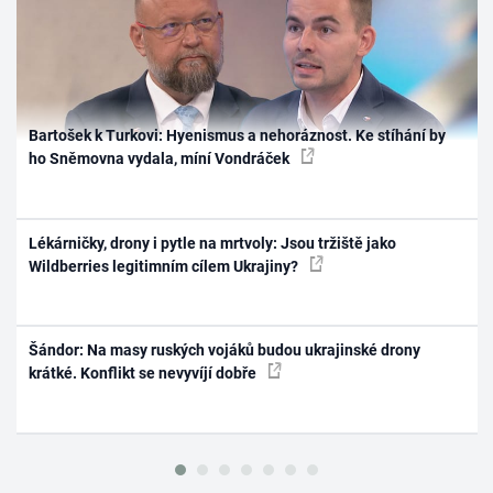
Bartošek k Turkovi: Hyenismus a nehoráznost. Ke stíhání by
ho Sněmovna vydala, míní Vondráček
Lékárničky, drony i pytle na mrtvoly: Jsou tržiště jako
Wildberries legitimním cílem Ukrajiny?
Šándor: Na masy ruských vojáků budou ukrajinské drony
krátké. Konflikt se nevyvíjí dobře