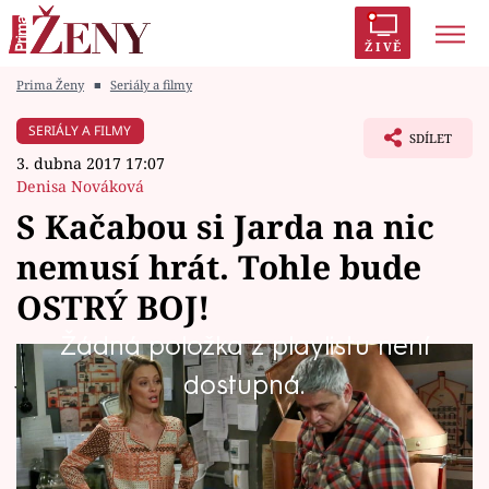
ŽIVĚ
Prima Ženy
■
Seriály a filmy
Trendy:
Polabí
Inspekce
Prostřeno!
AYTO?
SERIÁLY A FILMY
SDÍLET
Módní alarm
Zrádci
Proměny
3. dubna 2017 17:07
Denisa Nováková
S Kačabou si Jarda na nic
nemusí hrát. Tohle bude
Témata
OSTRÝ BOJ!
Celebrity
Žádná položka z playlistu není
Jarda Slepička začíná pomalu tušit, že tahle
dostupná.
Vztahy
"ženská" mu udělá co nevidět ze života peklo.
Seriály