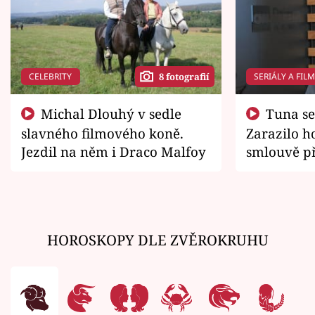
CELEBRITY
SERIÁLY A FIL
8 fotografií
Michal Dlouhý v sedle
Tuna se chtěl vrátit domů.
slavného filmového koně.
Zarazilo ho
Jezdil na něm i Draco Malfoy
smlouvě př
zemřít
HOROSKOPY DLE ZVĚROKRUHU