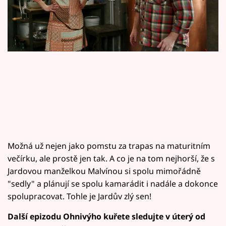
Horoskopy
Sledujte prima+
Filmový festival Karlovy Vary
Pořady
Mámy sobě
Přihlášení
Možná už nejen jako pomstu za trapas na maturitním
večírku, ale prostě jen tak. A co je na tom nejhorší, že s
Sledujte nás
Jardovou manželkou Malvínou si spolu mimořádně
"sedly" a plánují se spolu kamarádit i nadále a dokonce
spolupracovat. Tohle je Jardův zlý sen!
Další epizodu Ohnivýho kuřete sledujte v úterý od