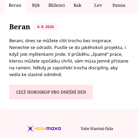
Beran
Býk
Blíženci
Rak
Lev
Panna
V
Beran
6. 8. 2026
Berani, dnes se můžete cítit trochu bez inspirace.
Nenechte se odradit. Pusťte se do jakéhokoli projektu, i
když jste myšlenkami jinde. V průběhu „špatné“ práce,
kterou můžete zpočátku chrlit, vám múza jemně přistane
na rameni. Někdy je zapotřebí trocha disciplíny, aby
vedla ke slastné odměně.
CELÝ HOROSKOP PRO DNEŠNÍ DEN
Vaše šťastná čísla