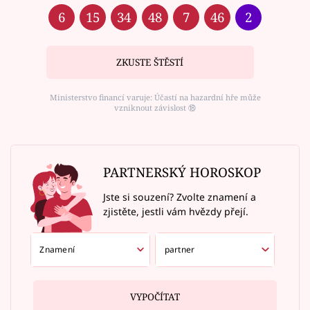
6
15
34
48
7
46
2
ZKUSTE ŠTĚSTÍ
Ministerstvo financí varuje: Účastí na hazardní hře může
vzniknout závislost ⑱
PARTNERSKÝ HOROSKOP
Jste si souzení? Zvolte znamení a
zjistěte, jestli vám hvězdy přejí.
VYPOČÍTAT