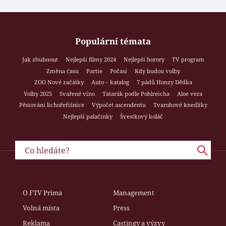
Populární témata
Jak zhubnout
Nejlepší filmy 2024
Nejlepší horory
TV program
Změna času
Partie
Počasí
Kdy budou volby
ZOO Nové začátky
Auto – katalog
7 pádů Honzy Dědka
Volby 2025
Svařené víno
Tatarák podle Pohlreicha
Aloe vera
Pěstování lichořeřišnice
Výpočet ascendentu
Tvarohové knedlíky
Nejlepší palačinky
Švestkový koláč
O FTV Prima
Management
Volná místa
Press
Reklama
Castingy a výzvy