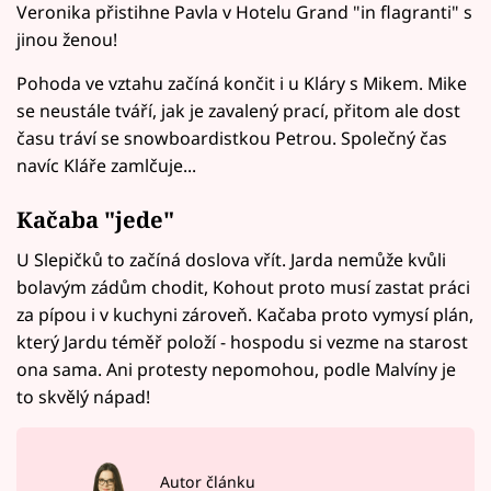
Veronika přistihne Pavla v Hotelu Grand "in flagranti" s
jinou ženou!
Pohoda ve vztahu začíná končit i u Kláry s Mikem. Mike
se neustále tváří, jak je zavalený prací, přitom ale dost
času tráví se snowboardistkou Petrou. Společný čas
navíc Kláře zamlčuje...
Kačaba "jede"
U Slepičků to začíná doslova vřít. Jarda nemůže kvůli
bolavým zádům chodit, Kohout proto musí zastat práci
za pípou i v kuchyni zároveň. Kačaba proto vymysí plán,
který Jardu téměř položí - hospodu si vezme na starost
ona sama. Ani protesty nepomohou, podle Malvíny je
to skvělý nápad!
Autor článku