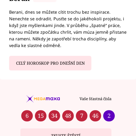
Berani, dnes se můžete cítit trochu bez inspirace.
Nenechte se odradit. Pusťte se do jakéhokoli projektu, i
když jste myšlenkami jinde. V průběhu „špatné“ práce,
kterou můžete zpočátku chrlit, vám múza jemně přistane
na rameni. Někdy je zapotřebí trocha disciplíny, aby
vedla ke slastné odměně.
CELÝ HOROSKOP PRO DNEŠNÍ DEN
Vaše šťastná čísla
6
15
34
48
7
46
2
ZKUSTE ŠTĚSTÍ