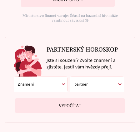
Ministerstvo financí varuje: Účastí na hazardní hře může
vzniknout závislost ⑱
PARTNERSKÝ HOROSKOP
Jste si souzení? Zvolte znamení a
zjistěte, jestli vám hvězdy přejí.
VYPOČÍTAT