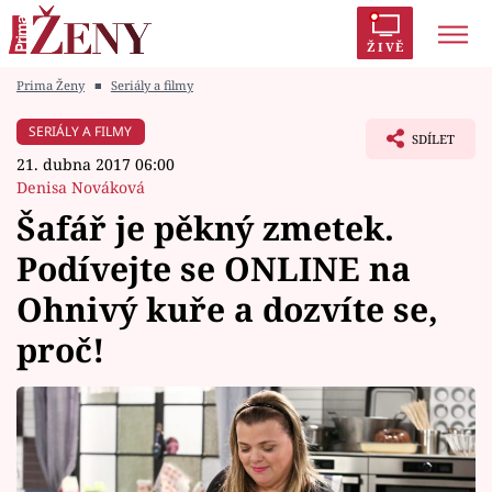
ŽIVĚ
Prima Ženy
■
Seriály a filmy
Trendy:
Polabí
Inspekce
Prostřeno!
AYTO?
SERIÁLY A FILMY
SDÍLET
Módní alarm
Zrádci
Proměny
21. dubna 2017 06:00
Denisa Nováková
Šafář je pěkný zmetek.
Podívejte se ONLINE na
Témata
Ohnivý kuře a dozvíte se,
Celebrity
proč!
Vztahy
Seriály