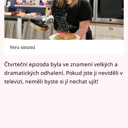
Horoskopy
Sledujte prima+
Filmový festival Karlovy Vary
Pořady
Veru smutní
Mámy sobě
Čtvrteční epizoda byla ve znamení velkých a
dramatických odhalení. Pokud jste ji neviděli v
Přihlášení
televizi, neměli byste si jí nechat ujít!
Sledujte nás