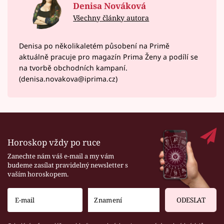
Denisa Nováková
Všechny články autora
Denisa po několikaletém působení na Primě
aktuálně pracuje pro magazín Prima Ženy a podílí se
na tvorbě obchodních kampaní.
(denisa.novakova@iprima.cz)
Horoskop vždy po ruce
Zanechte nám váš e-mail a my vám
budeme zasílat pravidelný newsletter s
vaším horoskopem.
ODESLAT