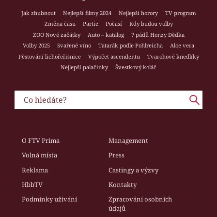
Jak zhubnout
Nejlepší filmy 2024
Nejlepší horory
TV program
Změna času
Partie
Počasí
Kdy budou volby
ZOO Nové začátky
Auto – katalog
7 pádů Honzy Dědka
Volby 2025
Svařené víno
Tatarák podle Pohlreicha
Aloe vera
Pěstování lichořeřišnice
Výpočet ascendentu
Tvarohové knedlíky
Nejlepší palačinky
Švestkový koláč
O FTV Prima
Management
Volná místa
Press
Reklama
Castingy a výzvy
HbbTV
Kontakty
Podmínky užívání
Zpracování osobních
údajů