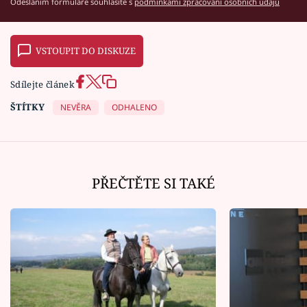
Odesláním formuláře souhlasíte s
podmínkami zpracování osobních údajů
VSTOUPIT DO DISKUZE
Sdílejte článek
ŠTÍTKY
NEVĚRA
ODHALENO
PŘEČTĚTE SI TAKÉ