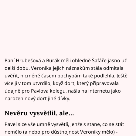
Paní Hrubešová a Burák měli ohledně Šafáře jasno už
delší dobu. Veronika jejich náznakům stála odmítala
uvěřit, nicméně časem pochybám také podlehla. Ještě
více ji v tom utvrdilo, když dort, který připravovala
údajně pro Pavlova kolegu, našla na internetu jako
narozeninový dort jiné dívky.
Nevěru vysvětlil, ale...
Pavel sice vše umně vysvětlí, jenže s stane, co se stát
nemělo (a nebo pro důstnojnost Veroniky mělo) -