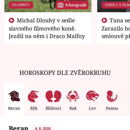
CELEBRITY
SERIÁLY A FIL
8 fotografií
Michal Dlouhý v sedle
Tuna se chtěl vrátit domů.
slavného filmového koně.
Zarazilo ho
Jezdil na něm i Draco Malfoy
smlouvě př
zemřít
HOROSKOPY DLE ZVĚROKRUHU
Beran
Býk
Blíženci
Rak
Lev
Panna
V
Beran
6. 8. 2026