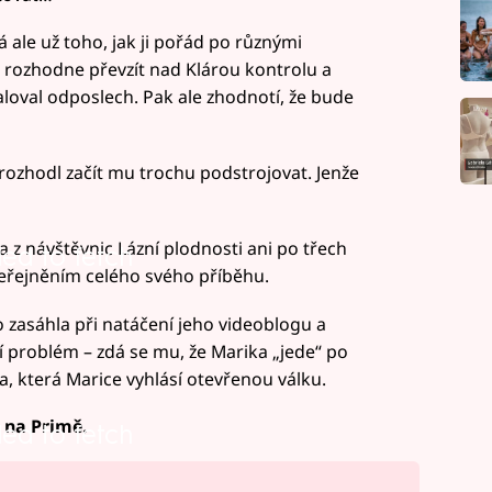
á ale už toho, jak ji pořád po různými
e rozhodne převzít nad Klárou kontrolu a
loval odposlech. Pak ale zhodnotí, že bude
 rozhodl začít mu trochu podstrojovat. Jenže
z návštěvnic Lázní plodnosti ani po třech
led to fetch
veřejněním celého svého příběhu.
o zasáhla při natáčení jeho videoblogu a
ší problém – zdá se mu, že Marika „jede“ po
na, která Marice vyhlásí otevřenou válku.
5 na Primě.
led to fetch