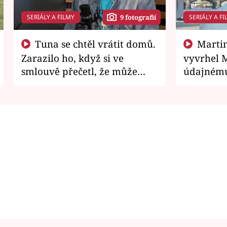
SERIÁLY A FILMY
SERIÁLY A FI
9 fotografií
Tuna se chtěl vrátit domů.
Martin Písařík jako
Zarazilo ho, když si ve
vyvrhel 
smlouvě přečetl, že může
údajnému
zemřít
je v nemil