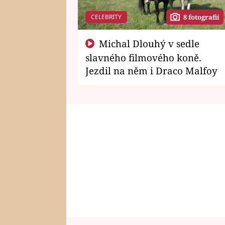
CELEBRITY
8 fotografií
Michal Dlouhý v sedle
slavného filmového koně.
Jezdil na něm i Draco Malfoy