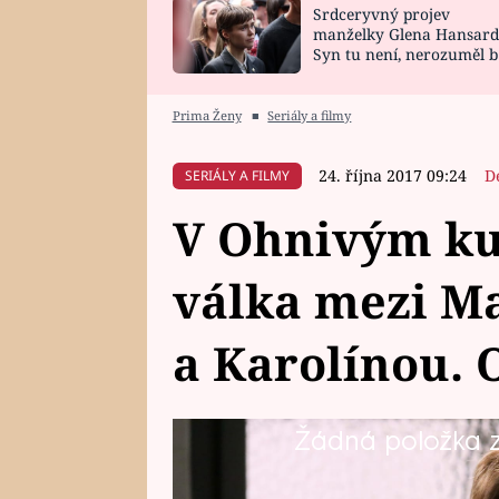
Srdceryvný projev
SNÁŘ
CELEBRITY
manželky Glena Hansard
Syn tu není, nerozuměl b
HOROSKOP NA
VAŘENÍ
tomu, vysvětlila
ROK 2023
Prima Ženy
■
Seriály a filmy
24. října 2017 09:24
D
SERIÁLY A FILMY
V Ohnivým kuř
válka mezi M
a Karolínou. 
Žádná položka z 
Marika je prostě problémový k