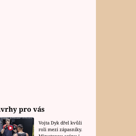
vrhy pro vás
Vojta Dyk dřel kvůli
roli mezi zápasníky.
Minutovou scénu jel