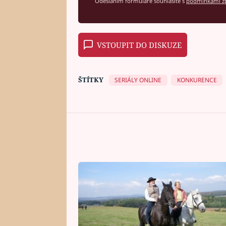
Odesláním formuláře souhlasíte s
podmínkami zp
VSTOUPIT DO DISKUZE
ŠTÍTKY
SERIÁLY ONLINE
KONKURENCE