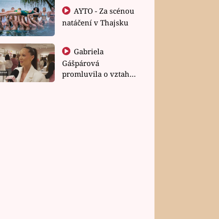
AYTO - Za scénou
natáčení v Thajsku
Gabriela
Gášpárová
promluvila o vztahu
a zakládání rodiny