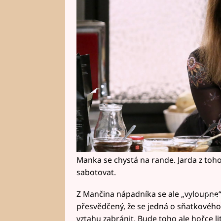
Manka se chystá na rande. Jarda z toho 
sabotovat.
Z Mančina nápadníka se ale „vyloupne“
Fai
přesvědčený, že se jedná o sňatkového 
vztahu zabránit. Bude toho ale hořce l