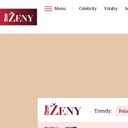
Menu
Celebrity
Vztahy
S
Seriály
Životní styl
ZOO
DIETY A HUBNUTÍ
PROSTŘENO!
CESTOVÁNÍ A
DOVOLENÁ
DUCH
ZDRAVÍ
Trendy:
Pola
Horoskopy
Video
ASTROČLÁNKY
SERIÁLY