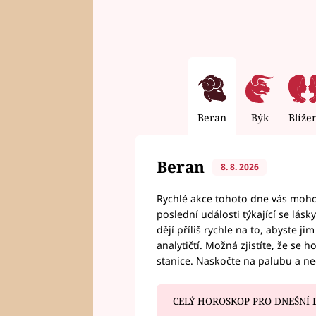
Beran
Býk
Blíže
Beran
8. 8. 2026
Rychlé akce tohoto dne vás mohou
poslední události týkající se lás
dějí příliš rychle na to, abyste 
analytičtí. Možná zjistíte, že se 
stanice. Naskočte na palubu a n
CELÝ HOROSKOP PRO DNEŠNÍ 