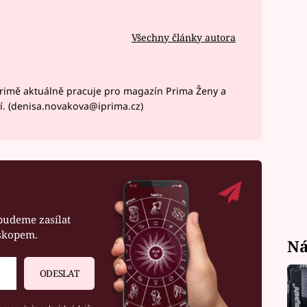
Všechny články autora
rimě aktuálně pracuje pro magazín Prima Ženy a
í. (denisa.novakova@iprima.cz)
budeme zasílat
oskopem.
Ná
ODESLAT