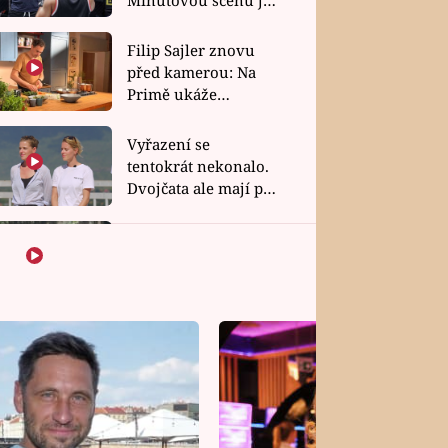
bez dubla
Filip Sajler znovu
před kamerou: Na
Primě ukáže
poctivou kuchyni i
rychlé recepty
Vyřazení se
tentokrát nekonalo.
Dvojčata ale mají po
uzavření třetí etapy
závodu nůž na krku
Šok v Kambodži.
Favoritky Chicas
končí, závod ukázal
svou nejtvrdší tvář