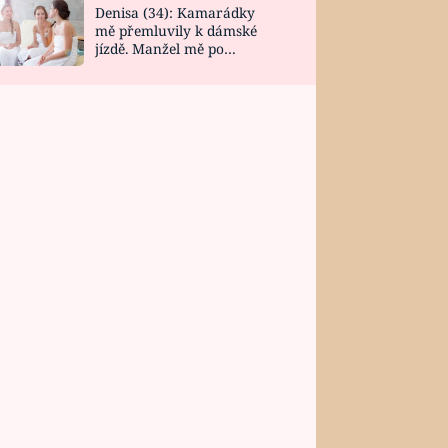
Denisa (34): Kamarádky
mě přemluvily k dámské
jízdě. Manžel mě po
návratu zaskočil