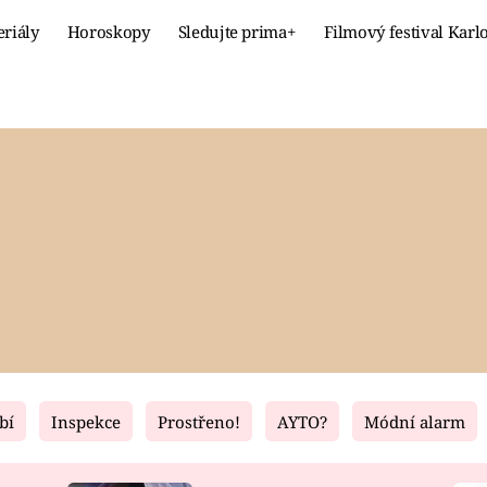
eriály
Horoskopy
Sledujte prima+
Filmový festival Karl
Celebrity
Recept
MÓDA A KRÁSA
HLAVNÍ JÍ
VZTAHY A SEX
SLADKÉ
PRIMA MAMINKA
ZDRAVÉ
bí
Inspekce
Prostřeno!
AYTO?
Módní alarm
Fresh
Living
RECEPTY
BYDLENÍ