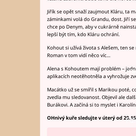
Jiřík se opět snaží zaujmout Kláru, ta m
záminkami volá do Grandu, dost. Jiří s
chce po Denym, aby v cukrárně nainsta
lepší být tím, kdo Kláru ochrání.
Kohout si užívá života s Alešem, ten se
Roman v tom vidí něco víc…
Alena s Kohoutem mají problém – jedna 
Fai
aplikacích neotěhotněla a vyhrožuje z
Macátko už se smířil s Marikou poté, c
zvedla mu sledovanost. Objevil ale dal
Burákovi. A začíná si to myslet i Karolí
OHnivý kuře sledujte v úterý od 20.1
Fai