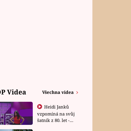
P Videa
Všechna videa
Heidi Janků
vzpomíná na svůj
šatník z 80. let -
Shopaholičky