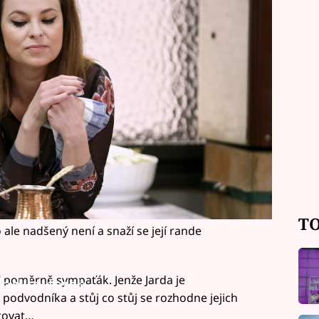
TO
ale nadšený není a snaží se její rande
 poměrně sympaťák. Jenže Jarda je
led to fetch
podvodníka a stůj co stůj se rozhodne jejich
itovat…