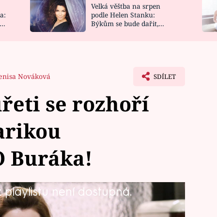
Velká věštba na srpen
NOVINKY
ZAHRADA
a:
podle Helen Stanku:
y
Býkům se bude dařit,
VIDEORECEPTY
DESIGN
Vodnáře čeká jízda
enisa Nováková
SDÍLET
eti se rozhoří
arikou
O Buráka!
playlistu není dostupná.
omponent!