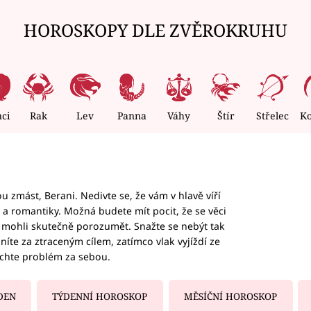
HOROSKOPY DLE ZVĚROKRUHU
nci
Rak
Lev
Panna
Váhy
Štír
Střelec
K
 zmást, Berani. Nedivte se, že vám v hlavě víří
ky a romantiky. Možná budete mít pocit, že se věci
jim mohli skutečně porozumět. Snažte se nebýt tak
honíte za ztraceným cílem, zatímco vlak vyjíždí ze
echte problém za sebou.
DEN
TÝDENNÍ HOROSKOP
MĚSÍČNÍ HOROSKOP