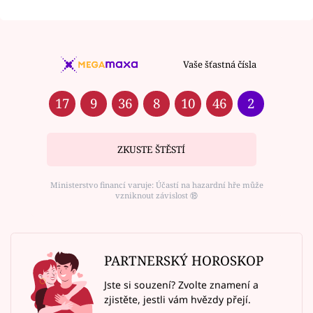
Vaše šťastná čísla
17
9
36
8
10
46
2
ZKUSTE ŠTĚSTÍ
Ministerstvo financí varuje: Účastí na hazardní hře může
vzniknout závislost ⑱
PARTNERSKÝ HOROSKOP
Jste si souzení? Zvolte znamení a
zjistěte, jestli vám hvězdy přejí.