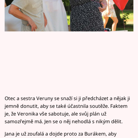
Horoskopy
Sledujte prima+
Filmový festival Karlovy Vary
Pořady
Mámy sobě
Přihlášení
Otec a sestra Veruny se snaží si ji předcházet a nějak ji
Sledujte nás
jemně donutit, aby se také účastnila soutěže. Faktem
je, že Veronika vše sabotuje, ale svůj plán už
samozřejmě má. Jen se o něj nehodlá s nikým dělit.
Jana je už zoufalá a dojde proto za Burákem, aby