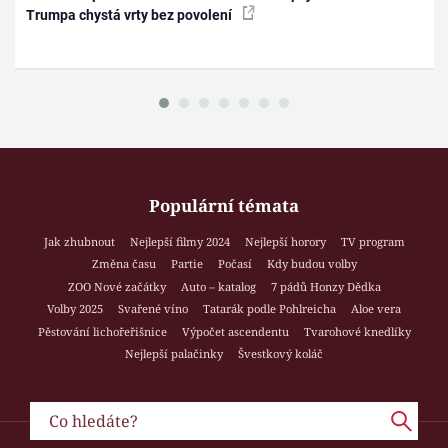
Trumpa chystá vrty bez povolení
Populární témata
Jak zhubnout
Nejlepší filmy 2024
Nejlepší horory
TV program
Změna času
Partie
Počasí
Kdy budou volby
ZOO Nové začátky
Auto – katalog
7 pádů Honzy Dědka
Volby 2025
Svařené víno
Tatarák podle Pohlreicha
Aloe vera
Pěstování lichořeřišnice
Výpočet ascendentu
Tvarohové knedlíky
Nejlepší palačinky
Švestkový koláč