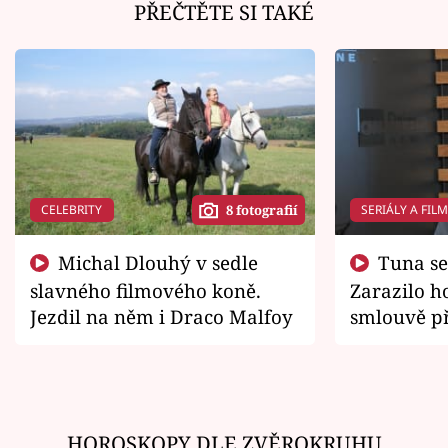
PŘEČTĚTE SI TAKÉ
CELEBRITY
SERIÁLY A FIL
8 fotografií
Michal Dlouhý v sedle
Tuna se chtěl vrátit domů.
slavného filmového koně.
Zarazilo ho
Jezdil na něm i Draco Malfoy
smlouvě př
zemřít
HOROSKOPY DLE ZVĚROKRUHU