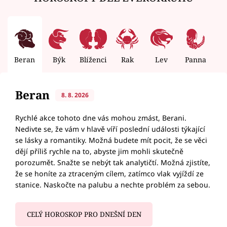
Beran
Býk
Blíženci
Rak
Lev
Panna
V
Beran
8. 8. 2026
Rychlé akce tohoto dne vás mohou zmást, Berani.
Nedivte se, že vám v hlavě víří poslední události týkající
se lásky a romantiky. Možná budete mít pocit, že se věci
dějí příliš rychle na to, abyste jim mohli skutečně
porozumět. Snažte se nebýt tak analytičtí. Možná zjistíte,
že se honíte za ztraceným cílem, zatímco vlak vyjíždí ze
stanice. Naskočte na palubu a nechte problém za sebou.
CELÝ HOROSKOP PRO DNEŠNÍ DEN