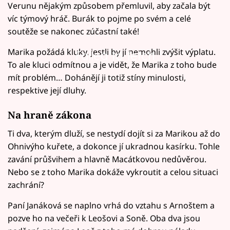
Verunu nějakým způsobem přemluvil, aby začala být
víc týmový hráč. Burák to pojme po svém a celé
soutěže se nakonec zúčastní také!
Marika požádá kluky, jestli by jí nemohli zvýšit výplatu.
Failed to fetch
To ale kluci odmítnou a je vidět, že Marika z toho bude
mít problém… Dohánějí ji totiž stíny minulosti,
respektive její dluhy.
Na hraně zákona
Ti dva, kterým dluží, se nestydí dojít si za Marikou až do
Ohnivýho kuřete, a dokonce jí ukradnou kasírku. Tohle
zavání průšvihem a hlavně Macátkovou nedůvěrou.
Nebo se z toho Marika dokáže vykroutit a celou situaci
zachrání?
Paní Janáková se naplno vrhá do vztahu s Arnoštem a
pozve ho na večeři k Leošovi a Soně. Oba dva jsou