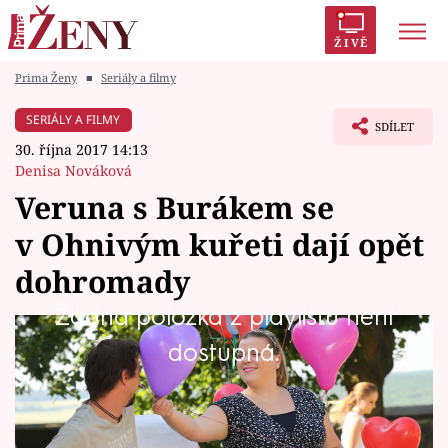
ŽIVĚ
Prima Ženy
■
Seriály a filmy
Trendy:
Polabí
Inspekce
Prostřeno!
AYTO?
SERIÁLY A FILMY
SDÍLET
Módní alarm
Zrádci
Proměny
30. října 2017 14:13
Denisa Nováková
Veruna s Burákem se
v Ohnivým kuřeti dají opět
Témata
dohromady
Celebrity
Žádná položka z playlistu není
I když tentokrát nepůjde o partnerský vztah,
dostupná.
Vztahy
ale jejich oblíbenou disciplínu – zábavu pro
Seriály
děti.