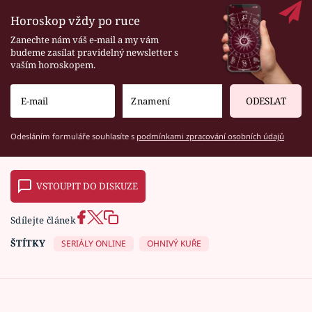
Horoskop vždy po ruce
Zanechte nám váš e-mail a my vám
budeme zasílat pravidelný newsletter s
vaším horoskopem.
ODESLAT
Odesláním formuláře souhlasíte s
podmínkami zpracování osobních údajů
VSTOUPIT DO DISKUZE
Sdílejte článek
ŠTÍTKY
SERIÁLY ONLINE
OHNIVÝ KUŘE