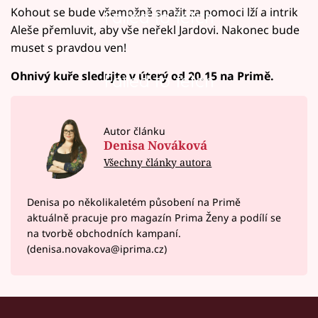
Kohout se bude všemožně snažit za pomoci lží a intrik
Failed to fetch
Aleše přemluvit, aby vše neřekl Jardovi. Nakonec bude
muset s pravdou ven!
Ohnivý kuře sledujte v úterý od 20.15 na Primě.
Failed to fetch
Autor článku
Denisa Nováková
Všechny články autora
Denisa po několikaletém působení na Primě
aktuálně pracuje pro magazín Prima Ženy a podílí se
na tvorbě obchodních kampaní.
(denisa.novakova@iprima.cz)