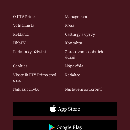
O FTV Prima
Management
Volná místa
Press
Reklama
Castingy a výzvy
HbbTV
Kontakty
Podmínky užívání
Zpracování osobních
údajů
Cookies
Nápověda
Vlastník FTV Prima spol.
Redakce
s r.o.
Nahlásit chybu
Nastavení soukromí
App Store
Google Play