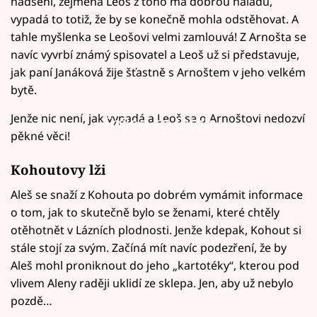
nadšení, zejména Leoš z toho má dobrou náladu,
vypadá to totiž, že by se konečně mohla odstěhovat. A
tahle myšlenka se Leošovi velmi zamlouvá! Z Arnošta se
navíc vyvrbí známý spisovatel a Leoš už si představuje,
jak paní Janáková žije šťastně s Arnoštem v jeho velkém
bytě.
Jenže nic není, jak vypadá a Leoš se o Arnoštovi nedozví
Failed to fetch
pěkné věci!
Kohoutovy lži
Aleš se snaží z Kohouta po dobrém vymámit informace
o tom, jak to skutečně bylo se ženami, které chtěly
otěhotnět v Lázních plodnosti. Jenže kdepak, Kohout si
stále stojí za svým. Začíná mít navíc podezření, že by
Aleš mohl proniknout do jeho „kartotéky“, kterou pod
vlivem Aleny raději uklidí ze sklepa. Jen, aby už nebylo
pozdě…