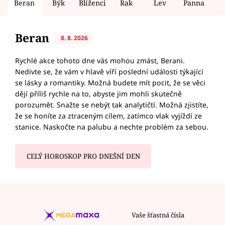
Beran
Býk
Blíženci
Rak
Lev
Panna
V
Beran
8. 8. 2026
Rychlé akce tohoto dne vás mohou zmást, Berani.
Nedivte se, že vám v hlavě víří poslední události týkající
se lásky a romantiky. Možná budete mít pocit, že se věci
dějí příliš rychle na to, abyste jim mohli skutečně
porozumět. Snažte se nebýt tak analytičtí. Možná zjistíte,
že se honíte za ztraceným cílem, zatímco vlak vyjíždí ze
stanice. Naskočte na palubu a nechte problém za sebou.
CELÝ HOROSKOP PRO DNEŠNÍ DEN
Vaše šťastná čísla