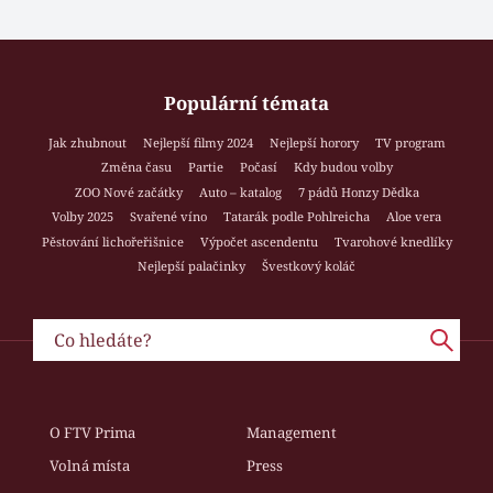
Populární témata
Jak zhubnout
Nejlepší filmy 2024
Nejlepší horory
TV program
Změna času
Partie
Počasí
Kdy budou volby
ZOO Nové začátky
Auto – katalog
7 pádů Honzy Dědka
Volby 2025
Svařené víno
Tatarák podle Pohlreicha
Aloe vera
Pěstování lichořeřišnice
Výpočet ascendentu
Tvarohové knedlíky
Nejlepší palačinky
Švestkový koláč
O FTV Prima
Management
Volná místa
Press