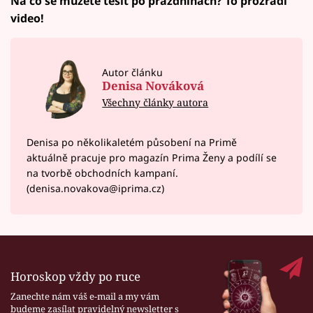
Na co se můžete těšit po prázdninách? To prozradí
video!
Autor článku
Denisa Nováková
Všechny články autora
Denisa po několikaletém působení na Primě
aktuálně pracuje pro magazín Prima Ženy a podílí se
na tvorbě obchodních kampaní.
(denisa.novakova@iprima.cz)
Horoskop vždy po ruce
Zanechte nám váš e-mail a my vám
budeme zasílat pravidelný newsletter s