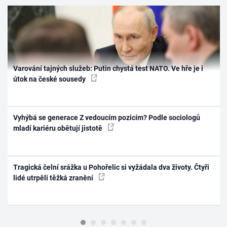
Varování tajných služeb: Putin chystá test NATO. Ve hře je i
útok na české sousedy
Vyhýbá se generace Z vedoucím pozicím? Podle sociologů
mladí kariéru obětují jistotě
Tragická čelní srážka u Pohořelic si vyžádala dva životy. Čtyři
lidé utrpěli těžká zranění