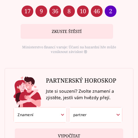
17
9
36
8
10
46
2
ZKUSTE ŠTĚSTÍ
Ministerstvo financí varuje: Účastí na hazardní hře může
vzniknout závislost ⑱
PARTNERSKÝ HOROSKOP
Jste si souzení? Zvolte znamení a
zjistěte, jestli vám hvězdy přejí.
VYPOČÍTAT