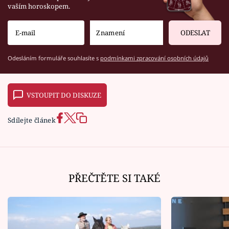
vaším horoskopem.
ODESLAT
Odesláním formuláře souhlasíte s
podmínkami zpracování osobních údajů
VSTOUPIT DO DISKUZE
Sdílejte článek
PŘEČTĚTE SI TAKÉ