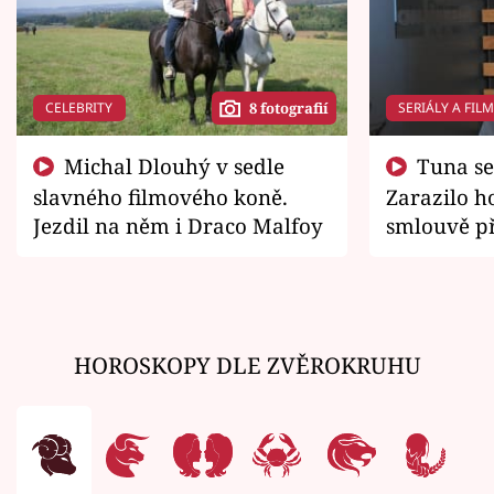
CELEBRITY
SERIÁLY A FIL
8 fotografií
Michal Dlouhý v sedle
Tuna se chtěl vrátit domů.
slavného filmového koně.
Zarazilo ho
Jezdil na něm i Draco Malfoy
smlouvě př
zemřít
HOROSKOPY DLE ZVĚROKRUHU