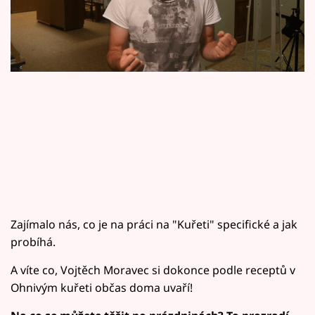
Horoskopy
Sledujte prima+
Filmový festival Karlovy Vary
Pořady
Mámy sobě
Přihlášení
Zajímalo nás, co je na práci na "Kuřeti" specifické a jak
Sledujte nás
probíhá.
A víte co, Vojtěch Moravec si dokonce podle receptů v
Ohnivým kuřeti občas doma uvaří!