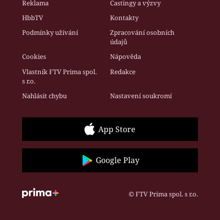
Reklama
Castingy a výzvy
HbbTV
Kontakty
Podmínky užívání
Zpracování osobních
údajů
Cookies
Nápověda
Vlastník FTV Prima spol.
Redakce
s r.o.
Nahlásit chybu
Nastavení soukromí
App Store
Google Play
© FTV Prima spol. s r.o.