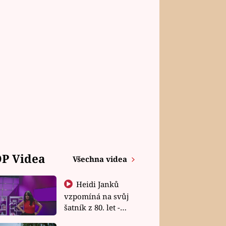
P Videa
Všechna videa
Heidi Janků
vzpomíná na svůj
šatník z 80. let -
Shopaholičky