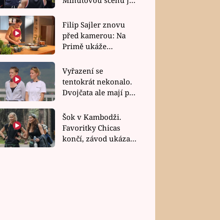
bez dubla
Filip Sajler znovu
před kamerou: Na
Primě ukáže
poctivou kuchyni i
rychlé recepty
Vyřazení se
tentokrát nekonalo.
Dvojčata ale mají po
uzavření třetí etapy
závodu nůž na krku
Šok v Kambodži.
Favoritky Chicas
končí, závod ukázal
svou nejtvrdší tvář