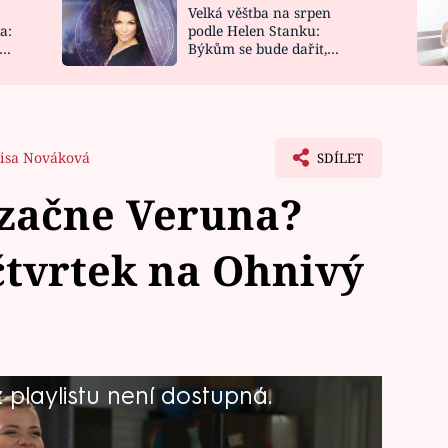
Velká věštba na srpen
NOVINKY
ZAHRADA
a:
podle Helen Stanku:
y
Býkům se bude dařit,
VIDEORECEPTY
DESIGN
Vodnáře čeká jízda
isa Nováková
SDÍLET
i začne Veruna?
 čtvrtek na Ohnivý
playlistu není dostupná.
 zjištění, že Burák chodí s Karolínou.
 spíš ji zamrzelo, že jí to neřekl dřív.