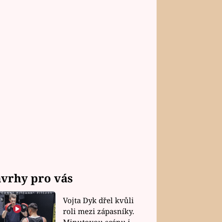
vrhy pro vás
Vojta Dyk dřel kvůli
roli mezi zápasníky.
Minutovou scénu jel