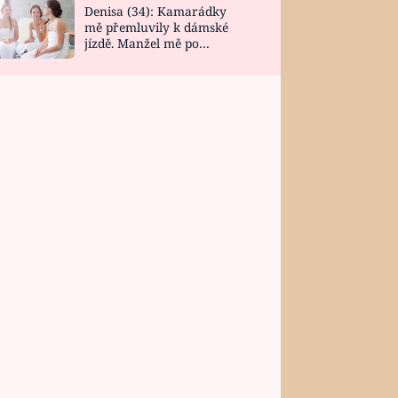
Denisa (34): Kamarádky
mě přemluvily k dámské
jízdě. Manžel mě po
návratu zaskočil