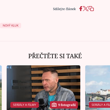
Sdílejte článek
NOVÝ KLUK
PŘEČTĚTE SI TAKÉ
SERIÁLY A FILMY
SERIÁLY A FI
9 fotografií