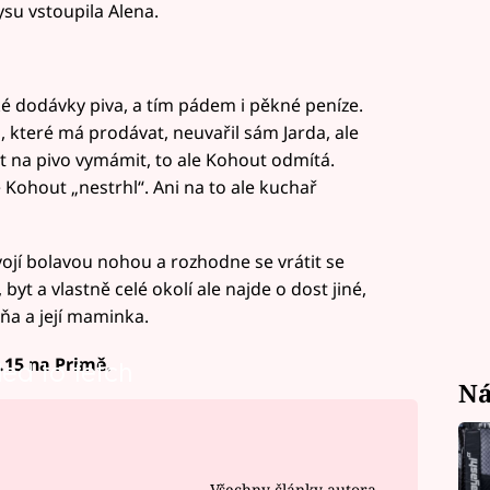
ysu vstoupila Alena.
é dodávky piva, a tím pádem i pěkné peníze.
, které má prodávat, neuvařil sám Jarda, ale
t na pivo vymámit, to ale Kohout odmítá.
e Kohout „nestrhl“. Ani na to ale kuchař
ojí bolavou nohou a rozhodne se vrátit se
byt a vlastně celé okolí ale najde o dost jiné,
oňa a její maminka.
.15 na Primě.
led to fetch
Ná
Všechny články autora