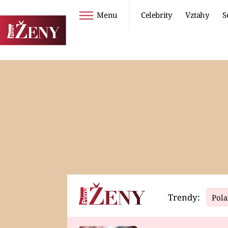
Menu
Celebrity
Vztahy
S
Seriály
Životní styl
ZOO
DIETY A HUBNUTÍ
PROSTŘENO!
CESTOVÁNÍ A
DOVOLENÁ
DUCH
ZDRAVÍ
Trendy:
Pola
Horoskopy
Video
ASTROČLÁNKY
SERIÁLY