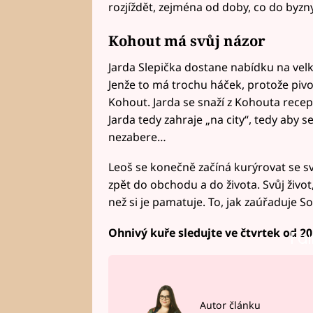
rozjíždět, zejména od doby, co do byzn
Kohout má svůj názor
Jarda Slepička dostane nabídku na velk
Jenže to má trochu háček, protože pivo
Kohout. Jarda se snaží z Kohouta recep
Jarda tedy zahraje „na city“, tedy aby s
nezabere…
Leoš se konečně začíná kurýrovat se sv
zpět do obchodu a do života. Svůj život, 
než si je pamatuje. To, jak zaúřaduje S
Ohnivý kuře sledujte ve čtvrtek od 20
Fai
Autor článku