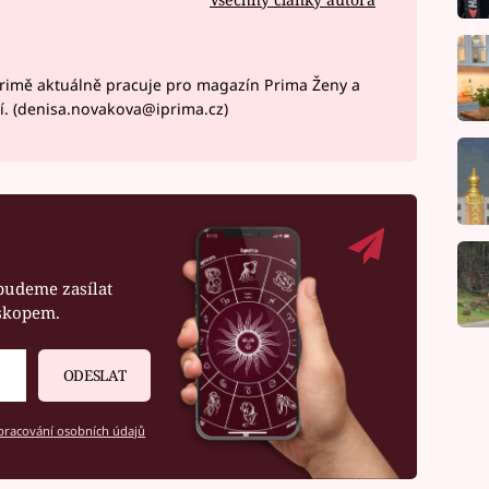
rimě aktuálně pracuje pro magazín Prima Ženy a
í. (denisa.novakova@iprima.cz)
budeme zasílat
oskopem.
ODESLAT
racování osobních údajů