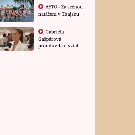
AYTO - Za scénou
natáčení v Thajsku
Gabriela
Gášpárová
promluvila o vztahu
a zakládání rodiny