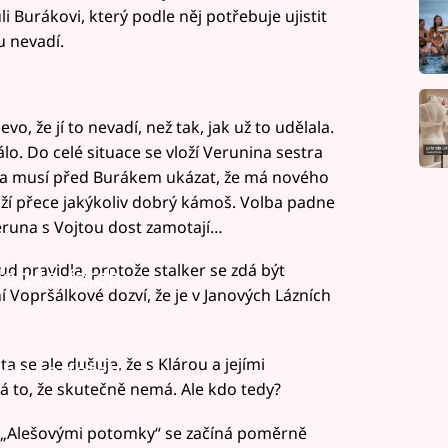
li Burákovi, který podle něj potřebuje ujistit
u nevadí.
o, že jí to nevadí, než tak, jak už to udělala.
lo. Do celé situace se vloží Verunina sestra
una musí před Burákem ukázat, že má nového
uží přece jakýkoliv dobrý kámoš. Volba padne
eruna s Vojtou dost zamotají…
d pravidla, protože stalker se zdá být
led to fetch
Vopršálkové dozví, že je v Janových Lázních
 se ale dušuje, že s Klárou a jejími
led to fetch
 to, že skutečně nemá. Ale kdo tedy?
s „Alešovými potomky“ se začíná poměrně