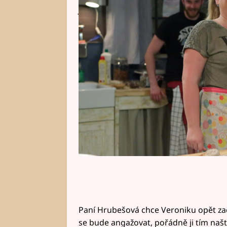
Jak je vidno, Burák ale také troc
kuchařkou.
Paní Hrubešová chce Veroniku opět zach
se bude angažovat, pořádně ji tím naš