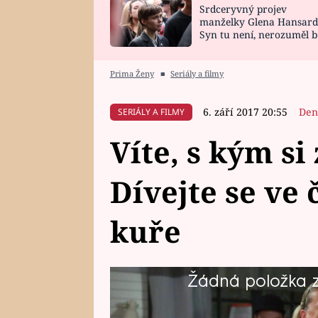
Srdceryvný projev
SNÁŘ
CELEBRITY
manželky Glena Hansard
Syn tu není, nerozuměl b
HOROSKOP NA
VAŘENÍ
tomu, vysvětlila
ROK 2023
Prima Ženy
■
Seriály a filmy
6. září 2017 20:55
Den
SERIÁLY A FILMY
Víte, s kým s
Dívejte se ve
kuře
Žádná položka z 
Veruna je pořád trochu smutná ze
I když si ho nenárokuje jako kluka,