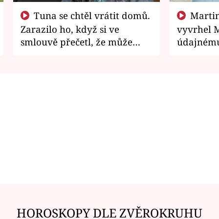
Tuna se chtěl vrátit domů.
Martin Písařík jako
Zarazilo ho, když si ve
vyvrhel 
smlouvě přečetl, že může
údajnému
zemřít
je v nemil
HOROSKOPY DLE ZVĚROKRUHU