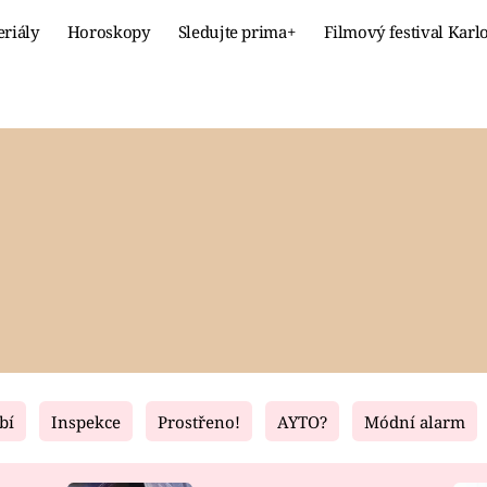
eriály
Horoskopy
Sledujte prima+
Filmový festival Karl
Celebrity
Recept
MÓDA A KRÁSA
HLAVNÍ JÍ
VZTAHY A SEX
SLADKÉ
PRIMA MAMINKA
ZDRAVÉ
bí
Inspekce
Prostřeno!
AYTO?
Módní alarm
Fresh
Living
RECEPTY
BYDLENÍ