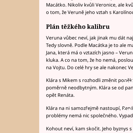
Macátko. Nikoliv kvůli Veronice, ale kvů
o tom, že Veruně jeho vztah s Karolíno
Plán těžkého kalibru
Veruna vůbec neví, jak jinak mu dát najev
Tedy slovně. Podle Macátka je to ale má
Jana, která má o vztazích jasno – Ver
kluka. A co na tom, že ho nemá, poslo
na Vojtu. Do celé hry se ale nakonec V
Klára s Mikem s rozhodli změnit poněku
Fai
poměrně neodbytným. Klára se od paní 
opět Renáta.
Klára na ni samozřejmě nastoupí, Renáta
Fai
problémy nemá nic společného. Vypadá
Kohout neví, kam skočit. Jeho byznys 