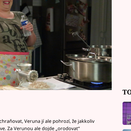
hu pochybuje o své vztahu s atraktivní
TO
raňovat, Veruna jí ale pohrozí, že jakkoliv
tve. Za Verunou ale dojde „orodovat“