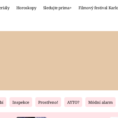
eriály
Horoskopy
Sledujte prima+
Filmový festival Karl
Celebrity
Recept
MÓDA A KRÁSA
HLAVNÍ JÍ
VZTAHY A SEX
SLADKÉ
PRIMA MAMINKA
ZDRAVÉ
bí
Inspekce
Prostřeno!
AYTO?
Módní alarm
Fresh
Living
RECEPTY
BYDLENÍ