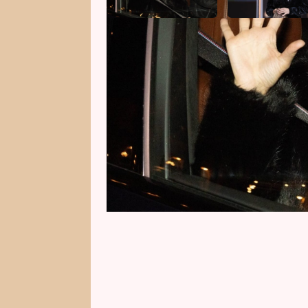
Laďka Něrgešová letos oslavila 
statečný boj s glioblastomem. M
sítích svěřila, že přesně před pě
maminku, která bojovala s úpln
mozku jako ona.