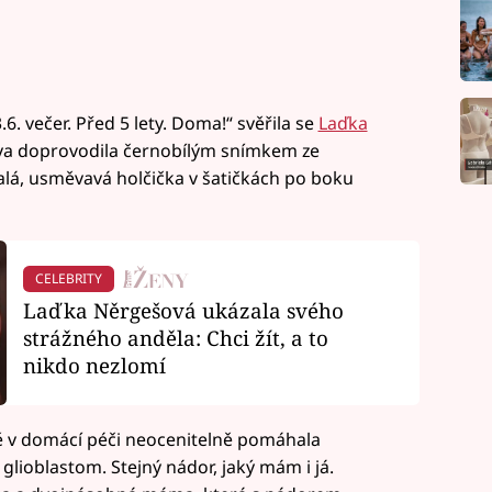
. večer. Před 5 lety. Doma!“ svěřila se
Laďka
lova doprovodila černobílým snímkem ze
alá, usměvavá holčička v šatičkách po boku
CELEBRITY
Laďka Něrgešová ukázala svého
strážného anděla: Chci žít, a to
nikdo nezlomí
ě v domácí péči neocenitelně pomáhala
lioblastom. Stejný nádor, jaký mám i já.