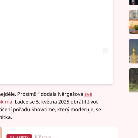
 nejdéle. Prosím!!!“ dodala Něrgešová
své
rok má
. Laďce se 5. května 2025 obrátil život
áčení pořadu Showtime, který moderuje, se
nitka.
CELEBRITY