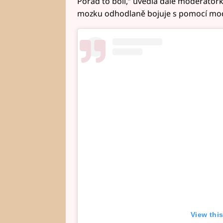
Pořád to bolí,“ uvedla dále moderáto
mozku odhodlaně bojuje s pomocí mod
View thi