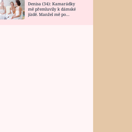
Denisa (34): Kamarádky
mě přemluvily k dámské
jízdě. Manžel mě po
návratu zaskočil