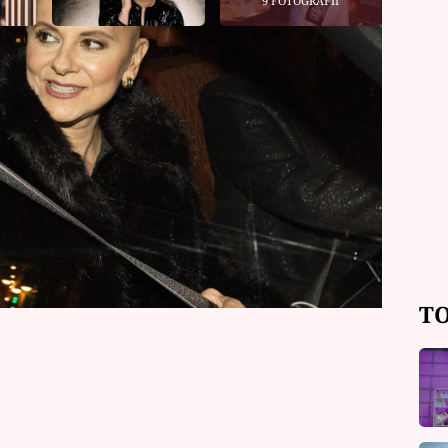
9 FOTOGRAFIÍ
50. narozeniny a zároveň svádí
oderátorka se nyní na sociálních
ti lety přišla o svou milovanou
ě stejným, agresivním nádorem
TO