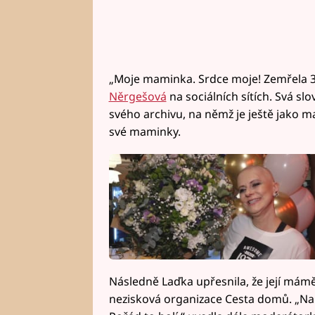
„Moje maminka. Srdce moje! Zemřela 3.6
Něrgešová
na sociálních sítích. Svá s
svého archivu, na němž je ještě jako m
své maminky.
Následně Laďka upřesnila, že její mám
nezisková organizace Cesta domů. „Na g