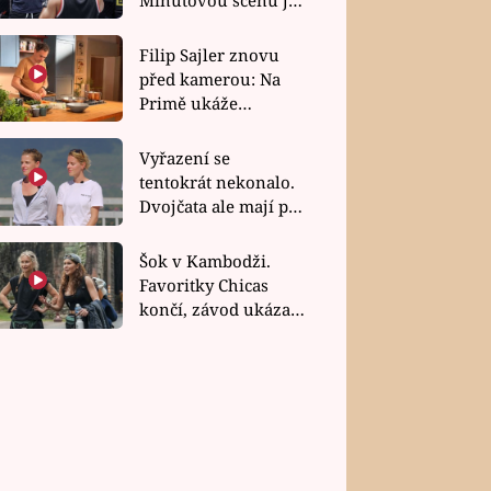
bez dubla
Filip Sajler znovu
před kamerou: Na
Primě ukáže
poctivou kuchyni i
rychlé recepty
Vyřazení se
tentokrát nekonalo.
Dvojčata ale mají po
uzavření třetí etapy
závodu nůž na krku
Šok v Kambodži.
Favoritky Chicas
končí, závod ukázal
svou nejtvrdší tvář