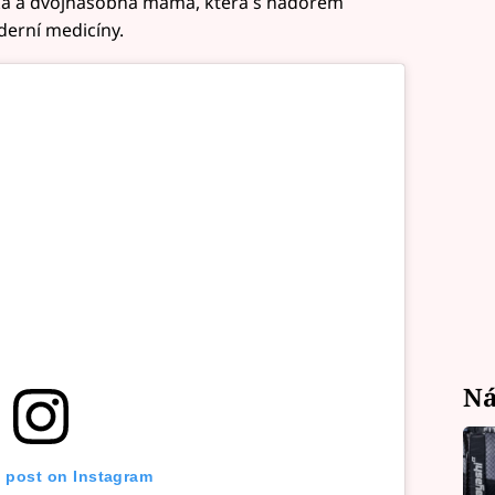
rka a dvojnásobná máma, která s nádorem
erní medicíny.
Ná
s post on Instagram