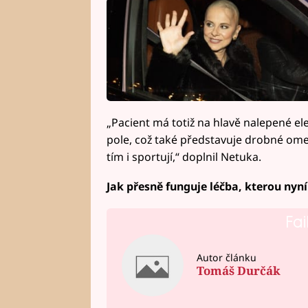
„Pacient má totiž na hlavě nalepené ele
pole, což také představuje drobné omezen
tím i sportují,“ doplnil Netuka.
Jak přesně funguje léčba, kterou ny
Fai
Autor článku
Tomáš Durčák