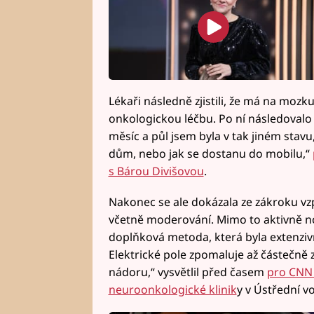
Lékaři následně zjistili, že má na mozk
onkologickou léčbu. Po ní následovalo
měsíc a půl jsem byla v tak jiném stavu
dům, nebo jak se dostanu do mobilu,“
s Bárou Divišovou
.
Nakonec se ale dokázala ze zákroku vz
včetně moderování. Mimo to aktivně n
doplňková metoda, která byla extenziv
Elektrické pole zpomaluje až částečně
nádoru,“ vysvětlil před časem
pro CNN
neuroonkologické klinik
y v Ústřední v