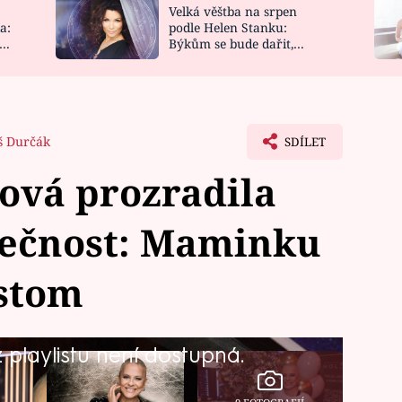
Velká věštba na srpen
NOVINKY
ZAHRADA
a:
podle Helen Stanku:
y
Býkům se bude dařit,
VIDEORECEPTY
DESIGN
Vodnáře čeká jízda
 Durčák
SDÍLET
ová prozradila
ečnost: Maminku
astom
playlistu není dostupná.