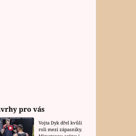
vrhy pro vás
Vojta Dyk dřel kvůli
roli mezi zápasníky.
Minutovou scénu jel