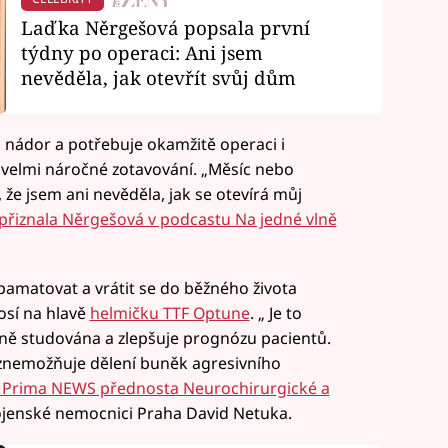
Laďka Něrgešová popsala první
týdny po operaci: Ani jsem
nevěděla, jak otevřít svůj dům
u nádor a potřebuje okamžitě operaci i
 velmi náročné zotavování. „Měsíc nebo
, že jsem ani nevěděla, jak se otevírá můj
přiznala Něrgešová v podcastu Na jedné vlně
pamatovat a vrátit se do běžného života
osí na hlavě
helmičku TTF Optune
. „ Je to
ně studována a zlepšuje prognózu pacientů.
 znemožňuje dělení buněk agresivního
 Prima NEWS přednosta Neurochirurgické a
ojenské nemocnici Praha David Netuka.