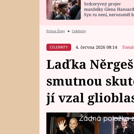
Srdceryvný projev
SNÁŘ
CELEBRITY
manželky Glena Hansard
Syn tu není, nerozuměl b
HOROSKOP NA
VAŘENÍ
tomu, vysvětlila
ROK 2023
Prima Ženy
■
Celebrity
4. června 2026 08:14
Tomáš
CELEBRITY
Laďka Něrgeš
smutnou skut
jí vzal gliobl
Žádná položka z 