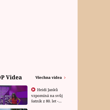
P Videa
Všechna videa
Heidi Janků
vzpomíná na svůj
šatník z 80. let -
Shopaholičky