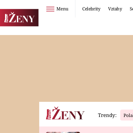
Menu
Celebrity
Vztahy
S
Seriály
Životní styl
ZOO
DIETY A HUBNUTÍ
PROSTŘENO!
CESTOVÁNÍ A
DOVOLENÁ
DUCH
ZDRAVÍ
Trendy:
Pola
Horoskopy
Video
ASTROČLÁNKY
SERIÁLY