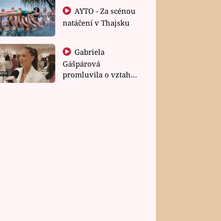
AYTO - Za scénou
natáčení v Thajsku
Gabriela
Gášpárová
promluvila o vztahu
a zakládání rodiny