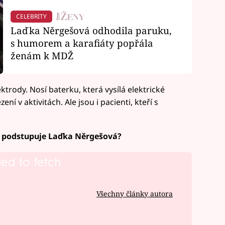
CELEBRITY
Laďka Něrgešová odhodila paruku,
s humorem a karafiáty popřála
ženám k MDŽ
ktrody. Nosí baterku, která vysílá elektrické
í v aktivitách. Ale jsou i pacienti, kteří s
ní podstupuje Laďka Něrgešová?
led to fetch
Všechny články autora