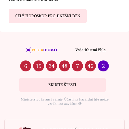
CELÝ HOROSKOP PRO DNEŠNÍ DEN
Vaše šťastná čísla
6
15
34
48
7
46
2
ZKUSTE ŠTĚSTÍ
Ministerstvo financí varuje: Účastí na hazardní hře může
vzniknout závislost ⑱