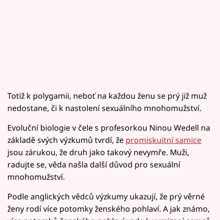
Totiž k polygamii, neboť na každou ženu se prý již muž
nedostane, či k nastolení sexuálního mnohomužství.
Evoluční biologie v čele s profesorkou Ninou Wedell na
základě svých výzkumů tvrdí, že
promiskuitní samice
jsou zárukou, že druh jako takový nevymře. Muži,
radujte se, věda našla další důvod pro sexuální
mnohomužství.
Podle anglických vědců výzkumy ukazují, že prý věrné
ženy rodí více potomky ženského pohlaví. A jak známo,