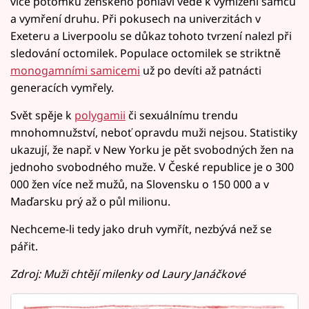
více potomků ženského pohlaví vede k vymizení samců
a vymření druhu. Při pokusech na univerzitách v
Exeteru a Liverpoolu se důkaz tohoto tvrzení nalezl při
sledování octomilek. Populace octomilek se striktně
monogamními samicemi
už po devíti až patnácti
generacích vymřely.
Svět spěje k
polygamii
či sexuálnímu trendu
mnohomnužství, neboť opravdu muži nejsou. Statistiky
ukazují, že např. v New Yorku je pět svobodných žen na
jednoho svobodného muže. V České republice je o 300
000 žen více než mužů, na Slovensku o 150 000 a v
Maďarsku prý až o půl milionu.
Nechceme-li tedy jako druh vymřít, nezbývá než se
pářit.
Zdroj: Muži chtějí milenky od Laury Janáčkové