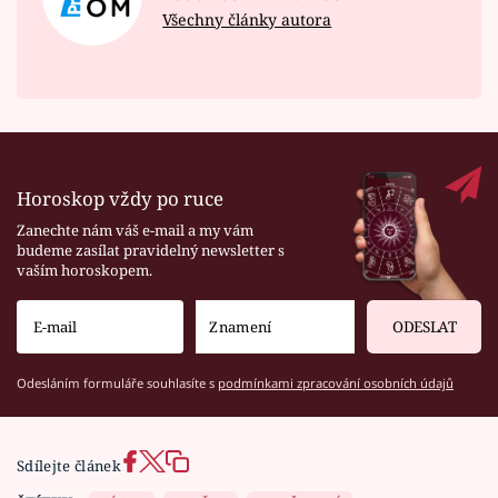
Všechny články autora
Horoskop vždy po ruce
Zanechte nám váš e-mail a my vám
budeme zasílat pravidelný newsletter s
vaším horoskopem.
ODESLAT
Odesláním formuláře souhlasíte s
podmínkami zpracování osobních údajů
Sdílejte článek