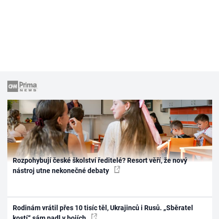
Rozpohybují české školství ředitelé? Resort věří, že nový
nástroj utne nekonečné debaty
Rodinám vrátil přes 10 tisíc těl, Ukrajinců i Rusů. „Sběratel
kostí“ sám padl v bojích