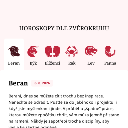
HOROSKOPY DLE ZVĚROKRUHU
Beran
Býk
Blíženci
Rak
Lev
Panna
V
Beran
6. 8. 2026
Berani, dnes se můžete cítit trochu bez inspirace.
Nenechte se odradit. Pusťte se do jakéhokoli projektu, i
když jste myšlenkami jinde. V průběhu „špatné“ práce,
kterou můžete zpočátku chrlit, vám múza jemně přistane
na rameni. Někdy je zapotřebí trocha disciplíny, aby
vedla ke slastné odměně.