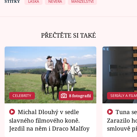
ŠTÍTKY
LÁSKA
NEVĚRA
MANŽELSTVÍ
PŘEČTĚTE SI TAKÉ
CELEBRITY
SERIÁLY A FIL
8 fotografií
Michal Dlouhý v sedle
Tuna se chtěl vrátit domů.
slavného filmového koně.
Zarazilo ho
Jezdil na něm i Draco Malfoy
smlouvě př
zemřít