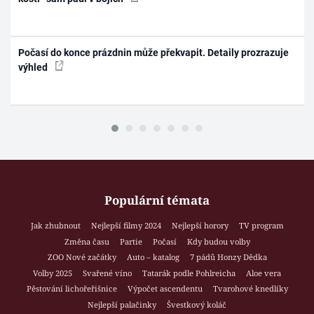
Počasí do konce prázdnin může překvapit. Detaily prozrazuje
výhled
Populární témata
Jak zhubnout
Nejlepší filmy 2024
Nejlepší horory
TV program
Změna času
Partie
Počasí
Kdy budou volby
ZOO Nové začátky
Auto – katalog
7 pádů Honzy Dědka
Volby 2025
Svařené víno
Tatarák podle Pohlreicha
Aloe vera
Pěstování lichořeřišnice
Výpočet ascendentu
Tvarohové knedlíky
Nejlepší palačinky
Švestkový koláč