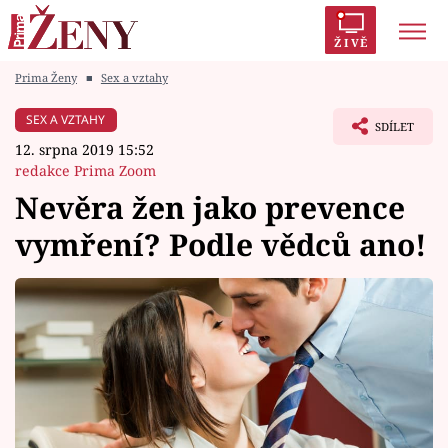
ŽIVĚ
Prima Ženy
■
Sex a vztahy
Trendy:
Polabí
Inspekce
Prostřeno!
AYTO?
SEX A VZTAHY
SDÍLET
Módní alarm
Zrádci
Proměny
12. srpna 2019 15:52
redakce Prima Zoom
Nevěra žen jako prevence
vymření? Podle vědců ano!
Témata
Celebrity
Vztahy
Seriály