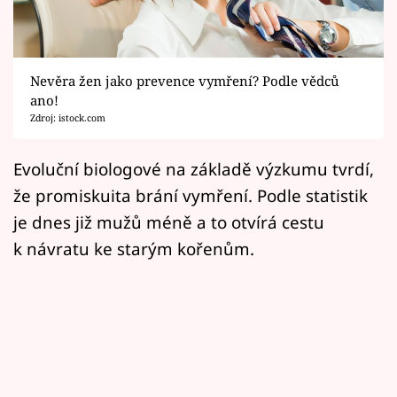
Horoskopy
Sledujte prima+
Nevěra žen jako prevence vymření? Podle vědců
Filmový festival Karlovy Vary
ano!
Zdroj: istock.com
Pořady
Evoluční biologové na základě výzkumu tvrdí,
Mámy sobě
že promiskuita brání vymření. Podle statistik
je dnes již mužů méně a to otvírá cestu
Přihlášení
k návratu ke starým kořenům.
Sledujte nás