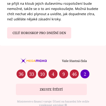
se přijít na kloub jejich duševnímu rozpoložení bude
nemožné, takže se o to ani nepokoušejte. Možná budete
chtít nechat věci plynout a uvidíte, jak dopadnete zítra,
než uděláte nějaké zásadní kroky.
CELÝ HOROSKOP PRO DNEŠNÍ DEN
Vaše šťastná čísla
36
33
10
4
9
46
2
ZKUSTE ŠTĚSTÍ
Ministerstvo financí varuje: Účastí na hazardní hře může
vzniknout závislost ⑱