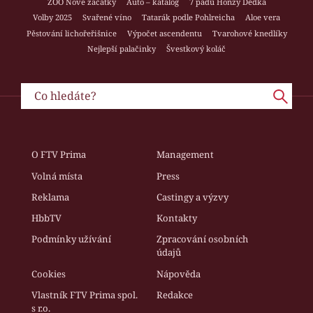
ZOO Nové začátky
Auto – katalog
7 pádů Honzy Dědka
Volby 2025
Svařené víno
Tatarák podle Pohlreicha
Aloe vera
Pěstování lichořeřišnice
Výpočet ascendentu
Tvarohové knedlíky
Nejlepší palačinky
Švestkový koláč
O FTV Prima
Management
Volná místa
Press
Reklama
Castingy a výzvy
HbbTV
Kontakty
Podmínky užívání
Zpracování osobních
údajů
Cookies
Nápověda
Vlastník FTV Prima spol.
Redakce
s r.o.