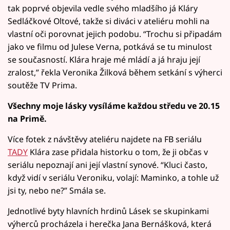
tak poprvé objevila vedle svého mladšího já Kláry
Sedláčkové Oltové, takže si diváci v ateliéru mohli na
vlastní oči porovnat jejich podobu. “Trochu si připadám
jako ve filmu od Julese Verna, potkává se tu minulost
se současností. Klára hraje mé mládí a já hraju její
zralost,” řekla Veronika Žilková během setkání s výherci
soutěže TV Prima.
Všechny moje lásky vysíláme každou středu ve 20.15
na Primě.
Více fotek z návštěvy ateliéru najdete na FB seriálu
TADY
Klára zase přidala historku o tom, že ji občas v
seriálu nepoznají ani její vlastní synové. “Kluci často,
když vidí v seriálu Veroniku, volají: Maminko, a tohle už
jsi ty, nebo ne?” Smála se.
Jednotlivé byty hlavních hrdinů Lásek se skupinkami
výherců procházela i herečka Jana Bernášková, která