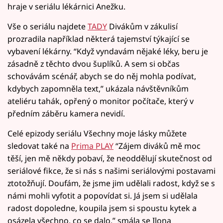
hraje v seriálu lékárnici Anežku.
Vše o seriálu najdete
TADY
Divákům v zákulisí
prozradila například některá tajemství týkající se
vybavení lékárny. “Když vyndavám nějaké léky, beru je
zásadně z těchto dvou šuplíků. A sem si občas
schovávám scénář, abych se do něj mohla podívat,
kdybych zapomněla text,” ukázala návštěvníkům
ateliéru tahák, opřený o monitor počítače, který v
předním záběru kamera nevidí.
Celé epizody seriálu Všechny moje lásky můžete
sledovat také na
Prima PLAY
“Zájem diváků mě moc
těší, jen mě někdy pobaví, že neoddělují skutečnost od
seriálové fikce, že si nás s našimi seriálovými postavami
ztotožňují. Doufám, že jsme jim udělali radost, když se s
námi mohli vyfotit a popovídat si. Já jsem si udělala
radost dopoledne, koupila jsem si spoustu kytek a
osázela všechno, co se dalo,” smála se Ilona