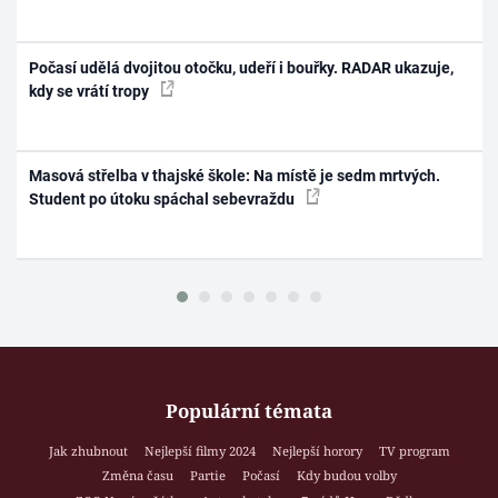
Počasí udělá dvojitou otočku, udeří i bouřky. RADAR ukazuje,
kdy se vrátí tropy
Masová střelba v thajské škole: Na místě je sedm mrtvých.
Student po útoku spáchal sebevraždu
Populární témata
Jak zhubnout
Nejlepší filmy 2024
Nejlepší horory
TV program
Změna času
Partie
Počasí
Kdy budou volby