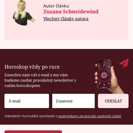
Autor článku
Zuzana Schneidewind
Všechny články autora
Horoskop vždy po ruce
Zanechte nám váš e-mail a my vám
budeme zasílat pravidelný newsletter s
vaším horoskopem.
ODESLAT
Odesláním formuláře souhlasíte s
podmínkami zpracování osobních údajů