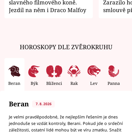
slavného filmového koně.
Zarazilo ho
Jezdil na něm i Draco Malfoy
smlouvě př
zemřít
HOROSKOPY DLE ZVĚROKRUHU
Beran
Býk
Blíženci
Rak
Lev
Panna
V
Beran
7. 8. 2026
Je velmi pravděpodobné, že nejlepším řešením je dnes
jednoduše se vzdát kontroly, Berani. Pokud jde o srdeční
záležitosti, ostatní lidé mohou být ve víru zmatku. Snažit