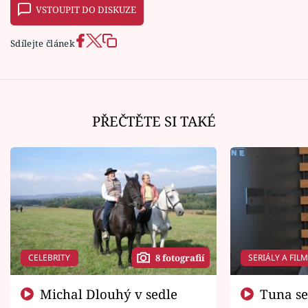
VSTOUPIT DO DISKUZE
Sdílejte článek
PŘEČTĚTE SI TAKÉ
CELEBRITY
SERIÁLY A FIL
8 fotografií
Michal Dlouhý v sedle
Tuna se chtěl vrátit domů.