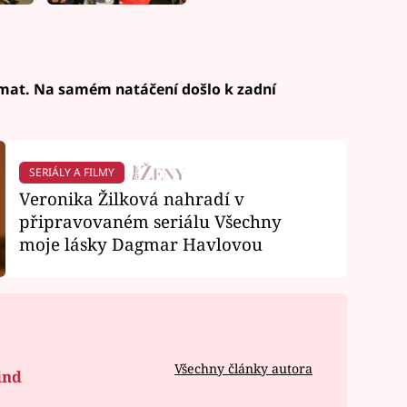
jímat. Na samém natáčení došlo k zadní
SERIÁLY A FILMY
Veronika Žilková nahradí v
připravovaném seriálu Všechny
moje lásky Dagmar Havlovou
Všechny články autora
ind