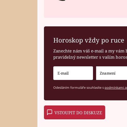
Horoskop vždy po ruce
Zanechte nám váš e-mail a my vám 
pravidelný newsletter s vaším hor
Odesláním formuláře souhlasíte s
podmínkami zp
VSTOUPIT DO DISKUZE