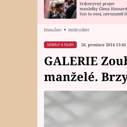
Srdceryvný projev
SNÁŘ
CELEBRITY
manželky Glena Hansard
Syn tu není, nerozuměl b
HOROSKOP NA
VAŘENÍ
tomu, vysvětlila
ROK 2023
Prima Ženy
■
Seriály a filmy
26. prosince 2014 13:45
SERIÁLY A FILMY
GALERIE Zoub
manželé. Brzy