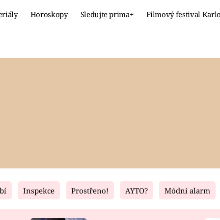
eriály
Horoskopy
Sledujte prima+
Filmový festival Karl
Celebrity
Recept
MÓDA A KRÁSA
HLAVNÍ JÍ
VZTAHY A SEX
SLADKÉ
PRIMA MAMINKA
ZDRAVÉ
bí
Inspekce
Prostřeno!
AYTO?
Módní alarm
Fresh
Living
RECEPTY
BYDLENÍ