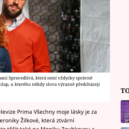
paní Spravedlivá, která není vždycky správně
lap, u kterého někdy slova výrazně předcházejí
TO
levize Prima Všechny moje lásky je za
roniky Žilkové, která ztvární
te těšit také na Moniku Zoubkovou a