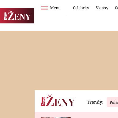
Menu
Celebrity
Vztahy
S
Seriály
Životní styl
ZOO
DIETY A HUBNUTÍ
PROSTŘENO!
CESTOVÁNÍ A
DOVOLENÁ
DUCH
ZDRAVÍ
Trendy:
Pola
Horoskopy
Video
ASTROČLÁNKY
SERIÁLY