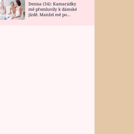
Denisa (34): Kamarádky
mě přemluvily k dámské
jízdě. Manžel mě po
návratu zaskočil