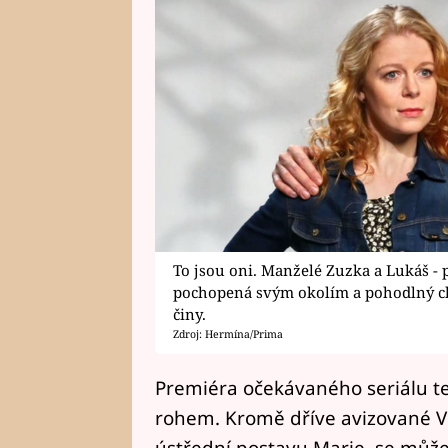
To jsou oni. Manželé Zuzka a Lukáš - 
pochopená svým okolím a pohodlný ch
činy.
Zdroj: Hermína/Prima
Premiéra očekávaného seriálu te
rohem. Kromě dříve avizované Ve
ústřední postavu Marie, se může