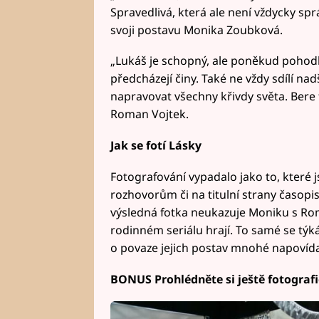
Spravedlivá, která ale není vždycky sp
svoji postavu Monika Zoubková.
„Lukáš je schopný, ale poněkud pohodl
předcházejí činy. Také ne vždy sdílí na
napravovat všechny křivdy světa. Bere 
Roman Vojtek.
Jak se fotí Lásky
Fotografování vypadalo jako to, které j
rozhovorům či na titulní strany časopisů
výsledná fotka neukazuje Moniku s Ro
rodinném seriálu hrají. To samé se týká 
o povaze jejich postav mnohé napovída
BONUS Prohlédněte si ještě fotografie