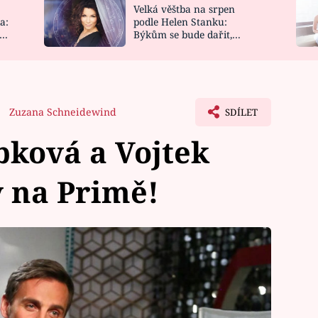
Velká věštba na srpen
NOVINKY
ZAHRADA
a:
podle Helen Stanku:
y
Býkům se bude dařit,
VIDEORECEPTY
DESIGN
Vodnáře čeká jízda
Zuzana Schneidewind
SDÍLET
ková a Vojtek
 na Primě!