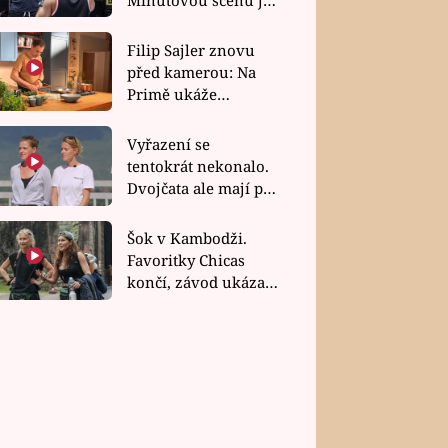
bez dubla
Filip Sajler znovu
před kamerou: Na
Primě ukáže
poctivou kuchyni i
rychlé recepty
Vyřazení se
tentokrát nekonalo.
Dvojčata ale mají po
uzavření třetí etapy
závodu nůž na krku
Šok v Kambodži.
Favoritky Chicas
končí, závod ukázal
svou nejtvrdší tvář