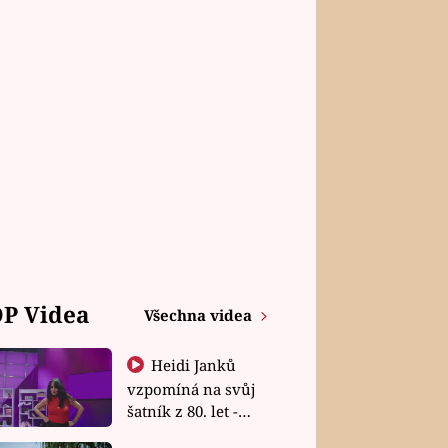
P Videa
Všechna videa
Heidi Janků
vzpomíná na svůj
šatník z 80. let -
Shopaholičky