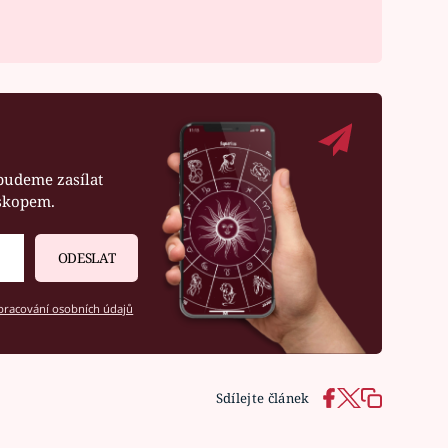
budeme zasílat
oskopem.
ODESLAT
racování osobních údajů
Sdílejte článek