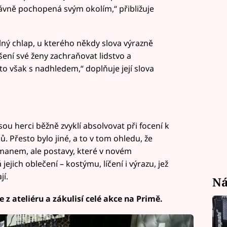
rávně pochopená svým okolím,“ přibližuje
ný chlap, u kterého někdy slova výrazně
dšení své ženy zachraňovat lidstvo a
to však s nadhledem,“ doplňuje její slova
sou herci běžně zvyklí absolvovat při focení k
. Přesto bylo jiné, a to v tom ohledu, že
manem, ale postavy, které v novém
jejich oblečení – kostýmu, líčení i výrazu, jež
jí.
Ná
 z ateliéru a zákulisí celé akce na Primě.