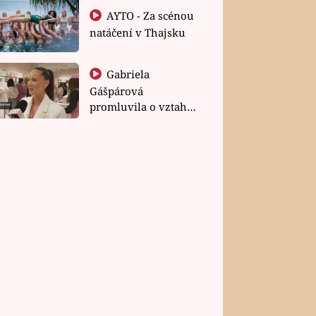
AYTO - Za scénou
natáčení v Thajsku
Gabriela
Gášpárová
promluvila o vztahu
a zakládání rodiny