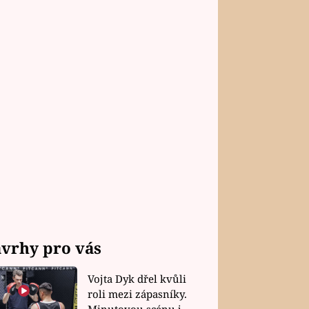
vrhy pro vás
Vojta Dyk dřel kvůli
roli mezi zápasníky.
Minutovou scénu jel