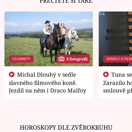
PŘEČTĚTE SI TAKÉ
CELEBRITY
SERIÁLY A FIL
8 fotografií
Michal Dlouhý v sedle
Tuna se chtěl vrátit domů.
slavného filmového koně.
Zarazilo ho
Jezdil na něm i Draco Malfoy
smlouvě př
zemřít
HOROSKOPY DLE ZVĚROKRUHU