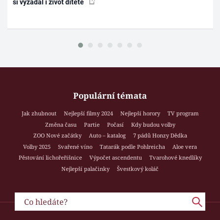
si vyžádal i život dítěte
Populární témata
Jak zhubnout
Nejlepší filmy 2024
Nejlepší horory
TV program
Změna času
Partie
Počasí
Kdy budou volby
ZOO Nové začátky
Auto – katalog
7 pádů Honzy Dědka
Volby 2025
Svařené víno
Tatarák podle Pohlreicha
Aloe vera
Pěstování lichořeřišnice
Výpočet ascendentu
Tvarohové knedlíky
Nejlepší palačinky
Švestkový koláč