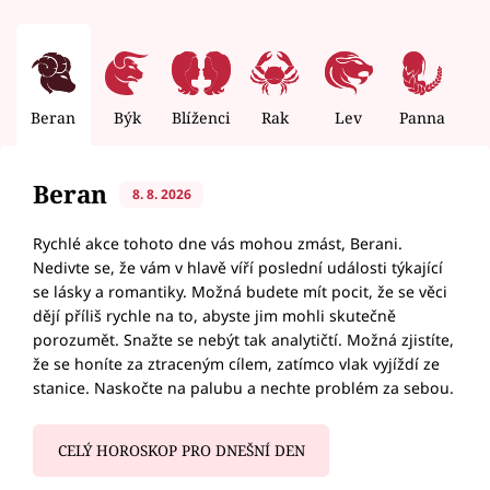
Beran
Býk
Blíženci
Rak
Lev
Panna
V
Beran
8. 8. 2026
Rychlé akce tohoto dne vás mohou zmást, Berani.
Nedivte se, že vám v hlavě víří poslední události týkající
se lásky a romantiky. Možná budete mít pocit, že se věci
dějí příliš rychle na to, abyste jim mohli skutečně
porozumět. Snažte se nebýt tak analytičtí. Možná zjistíte,
že se honíte za ztraceným cílem, zatímco vlak vyjíždí ze
stanice. Naskočte na palubu a nechte problém za sebou.
CELÝ HOROSKOP PRO DNEŠNÍ DEN