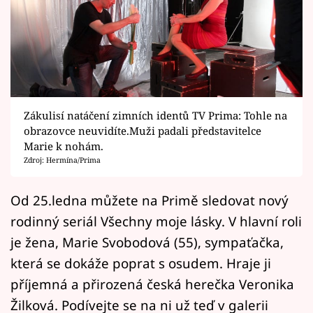
Horoskopy
Sledujte prima+
Filmový festival Karlovy Vary
Pořady
Zákulisí natáčení zimních identů TV Prima: Tohle na
obrazovce neuvidíte.Muži padali představitelce
Mámy sobě
Marie k nohám.
Zdroj: Hermína/Prima
Přihlášení
Od 25.ledna můžete na Primě sledovat nový
rodinný seriál Všechny moje lásky. V hlavní roli
Sledujte nás
je žena, Marie Svobodová (55), sympaťačka,
která se dokáže poprat s osudem. Hraje ji
příjemná a přirozená česká herečka Veronika
Žilková. Podívejte se na ni už teď v galerii