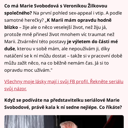
Co má Marie Svobodová s Veronikou Žilkovou
společného?
Na první pohled sex-appeal i vtip. A podle
samotné herečky? „
K Marii mám opravdu hodně
blízko
– žije ale o něco veselejší život, než žiju já,
protože mně přinesl život mnohem víc traumat než
Marii. Ztvárnění této postavy
je výletem do části mé
duše
, kterou v sobě mám, ale nepoužívám ji, díky
natáčení se k ní můžu dostat – takže si v pracovní době
můžu zažít něco, na co běžně nemám čas. Já si to
opravdu moc užívám."
Všechny moje lásky mají i svůj FB profil. Řekněte seriálu
svůj názor.
Když se podíváte na představitelku seriálové Marie
Svobodové, právě kala k ní sedne nejlépe. Co říkáte?