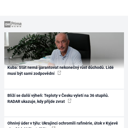
Kuba: Stát nemá garantovat nekonečný růst důchodů. Lidé
musí být sami zodpovědní
Blíží se další výheň: Teploty v Česku vyletí na 36 stupňů.
RADAR ukazuje, kdy přijde zvrat
Ohnivý úder v týlu: Ukrajinci ochromili rafinérie, útok v Kyjevě