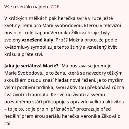
Vše o seriálu najdete
ZDE
V krátkých znělkách pak herečka svírá v ruce ještě
květiny. Těmi pro Marii Svobodovou, kterou v televizní
novince i celé kapani Veronika Žilková hraje, byly
zvoleny
vznešené kaly
. Proč? Možná proto, že podle
květomluvy symbolizuje tento štíhlý a vznešený květ
krásu a přátelství.
Jaká je seriálová Marie?
"Má postava se jmenuje
Marie Svobodová. Je to žena, která se navzdory těžkým
zkouškám osudu snaží hledat nová řešení. Je to myslím
velmi pozitivní hrdinka, svou aktivitou překonává různá
svá životní traumata. Ke svému životu a svému
pozvolnému stáří přistupuje s opravdu velkou aktivitou
– to je to, co je pro ni příznačné," prozrazuje před
nedělní premiérou seriálu herečka Veronika Žilková o
roli.