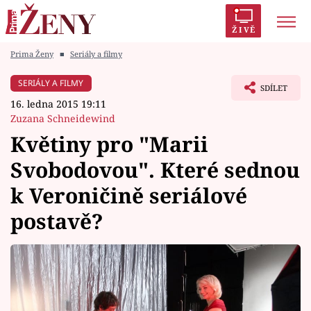
ŽIVĚ
Prima Ženy
■
Seriály a filmy
Trendy:
Polabí
Inspekce
Prostřeno!
AYTO?
SERIÁLY A FILMY
SDÍLET
Módní alarm
Zrádci
Proměny
16. ledna 2015 19:11
Zuzana Schneidewind
Květiny pro "Marii
Svobodovou". Které sednou
Témata
k Veroničině seriálové
Celebrity
postavě?
Vztahy
Seriály