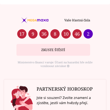
Vaše šťastná čísla
17
9
36
8
10
46
2
ZKUSTE ŠTĚSTÍ
Ministerstvo financí varuje: Účastí na hazardní hře může
vzniknout závislost ⑱
PARTNERSKÝ HOROSKOP
Jste si souzení? Zvolte znamení a
zjistěte, jestli vám hvězdy přejí.