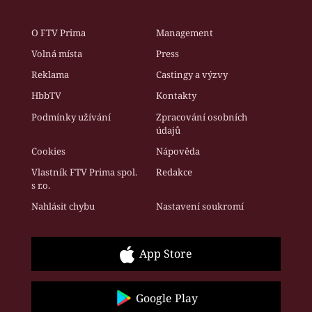
O FTV Prima
Management
Volná místa
Press
Reklama
Castingy a výzvy
HbbTV
Kontakty
Podmínky užívání
Zpracování osobních
údajů
Cookies
Nápověda
Vlastník FTV Prima spol.
Redakce
s r.o.
Nahlásit chybu
Nastavení soukromí
App Store
Google Play