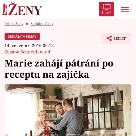
ŽIVĚ
Prima Ženy
■
Seriály a filmy
Trendy:
Polabí
Inspekce
Prostřeno!
AYTO?
SERIÁLY A FILMY
SDÍLET
Módní alarm
Zrádci
Proměny
14. července 2016 09:12
Zuzana Schneidewind
Marie zahájí pátrání po
receptu na zajíčka
Témata
Celebrity
Vztahy
Seriály