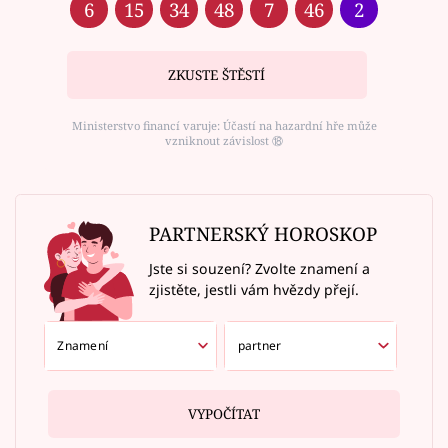
6
15
34
48
7
46
2
ZKUSTE ŠTĚSTÍ
Ministerstvo financí varuje: Účastí na hazardní hře může
vzniknout závislost ⑱
PARTNERSKÝ HOROSKOP
Jste si souzení? Zvolte znamení a
zjistěte, jestli vám hvězdy přejí.
VYPOČÍTAT