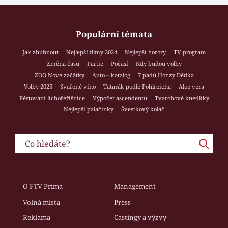
Populární témata
Jak zhubnout
Nejlepší filmy 2024
Nejlepší horory
TV program
Změna času
Partie
Počasí
Kdy budou volby
ZOO Nové začátky
Auto – katalog
7 pádů Honzy Dědka
Volby 2025
Svařené víno
Tatarák podle Pohlreicha
Aloe vera
Pěstování lichořeřišnice
Výpočet ascendentu
Tvarohové knedlíky
Nejlepší palačinky
Švestkový koláč
O FTV Prima
Management
Volná místa
Press
Reklama
Castingy a výzvy