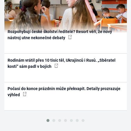
Rozpohybují české školství ředitelé? Resort věří, že nový
nástroj utne nekonečné debaty
Rodinám vrátil přes 10 tisíc těl, Ukrajinců i Rusů. „Sběratel
kostí“ sám padl v bojích
Počasí do konce prázdnin může překvapit. Detaily prozrazuje
výhled