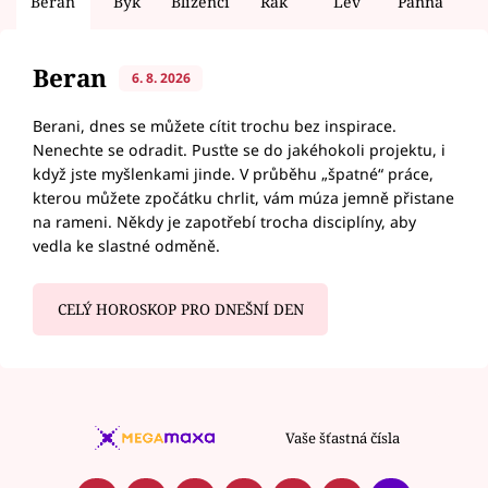
Beran
Býk
Blíženci
Rak
Lev
Panna
V
Beran
6. 8. 2026
Berani, dnes se můžete cítit trochu bez inspirace.
Nenechte se odradit. Pusťte se do jakéhokoli projektu, i
když jste myšlenkami jinde. V průběhu „špatné“ práce,
kterou můžete zpočátku chrlit, vám múza jemně přistane
na rameni. Někdy je zapotřebí trocha disciplíny, aby
vedla ke slastné odměně.
CELÝ HOROSKOP PRO DNEŠNÍ DEN
Vaše šťastná čísla