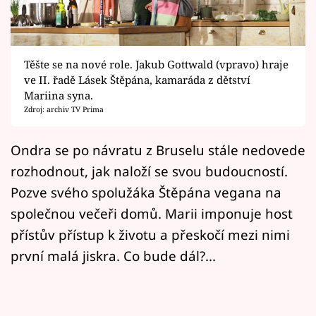
Horoskopy
Sledujte prima+
Těšte se na nové role. Jakub Gottwald (vpravo) hraje
Filmový festival Karlovy Vary
ve II. řadě Lásek Štěpána, kamaráda z dětství
Mariina syna.
Pořady
Zdroj: archiv TV Prima
Mámy sobě
Ondra se po návratu z Bruselu stále nedovede
rozhodnout, jak naloží se svou budoucností.
Přihlášení
Pozve svého spolužáka Štěpána vegana na
společnou večeři domů. Marii imponuje host
přístův přístup k životu a přeskočí mezi nimi
Sledujte nás
první malá jiskra. Co bude dál?...