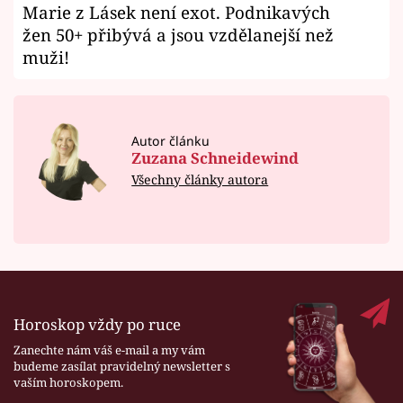
Marie z Lásek není exot. Podnikavých
žen 50+ přibývá a jsou vzdělanejší než
muži!
Autor článku
Zuzana Schneidewind
Všechny články autora
Horoskop vždy po ruce
Zanechte nám váš e-mail a my vám
budeme zasílat pravidelný newsletter s
vaším horoskopem.