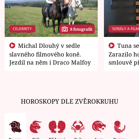
CELEBRITY
SERIÁLY A FIL
8 fotografií
Michal Dlouhý v sedle
Tuna se chtěl vrátit domů.
slavného filmového koně.
Zarazilo ho
Jezdil na něm i Draco Malfoy
smlouvě př
zemřít
HOROSKOPY DLE ZVĚROKRUHU