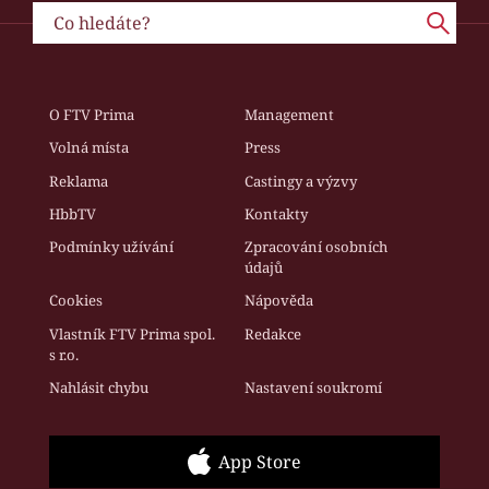
O FTV Prima
Management
Volná místa
Press
Reklama
Castingy a výzvy
HbbTV
Kontakty
Podmínky užívání
Zpracování osobních
údajů
Cookies
Nápověda
Vlastník FTV Prima spol.
Redakce
s r.o.
Nahlásit chybu
Nastavení soukromí
App Store