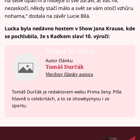
na sebe opatrní a hlídejte si své zdraví, ať vás nic
nezaskočí, někdy stačí málo a svět se vám otočí vzhůru
nohama,“ dodala na závěr Lucie Bílá.
Lucka byla nedávno hostem v Show Jana Krause, kde
se pochlubila, že s Radkem slaví 10. výročí:
Failed to fetch
Autor článku
Tomáš Durčák
Všechny články autora
Tomáš Durčák je redaktorem webu Prima ženy. Píše
hlavně o celebritách, a to ze showbyznysu i ze
sportu.