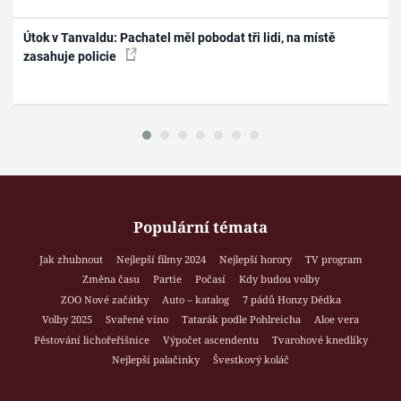
Útok v Tanvaldu: Pachatel měl pobodat tři lidi, na místě
zasahuje policie
Populární témata
Jak zhubnout
Nejlepší filmy 2024
Nejlepší horory
TV program
Změna času
Partie
Počasí
Kdy budou volby
ZOO Nové začátky
Auto – katalog
7 pádů Honzy Dědka
Volby 2025
Svařené víno
Tatarák podle Pohlreicha
Aloe vera
Pěstování lichořeřišnice
Výpočet ascendentu
Tvarohové knedlíky
Nejlepší palačinky
Švestkový koláč