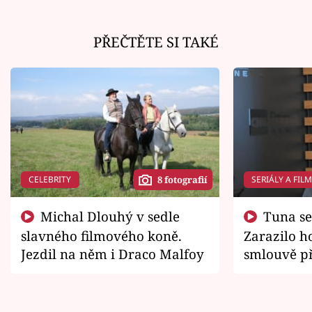
PŘEČTĚTE SI TAKÉ
CELEBRITY
SERIÁLY A FIL
8 fotografií
Michal Dlouhý v sedle
Tuna se chtěl vrátit domů.
slavného filmového koně.
Zarazilo ho
Jezdil na něm i Draco Malfoy
smlouvě př
zemřít