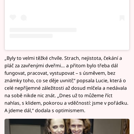
„Byly to velmi těžké chvíle. Strach, nejistota, čekání a
pláč za zavřenými dveřmi… a přitom bylo třeba dál
fungovat, pracovat, vystupovat – s úsměvem, bez
známky toho, co se děje uvnitř,“ popsala Lucie, která o
celé nepříjemné záležitosti až dosud mlčela a nedávala
na sobě nikde nic znát. „Dnes už to můžeme říct
nahlas, s klidem, pokorou a vděčností: jsme v pořádku.
A jdeme dál,“ dodala s optimismem.