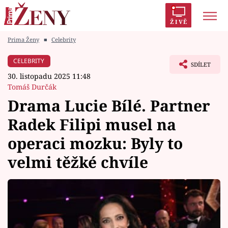
ŽIVĚ
Prima Ženy
■
Celebrity
Trendy:
Polabí
Inspekce
Prostřeno!
AYTO?
CELEBRITY
SDÍLET
Módní alarm
Zrádci
Proměny
30. listopadu 2025 11:48
Tomáš Durčák
Drama Lucie Bílé. Partner
Radek Filipi musel na
Témata
operaci mozku: Byly to
Celebrity
velmi těžké chvíle
Vztahy
Seriály