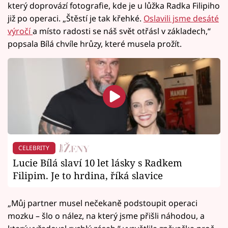
který doprovází fotografie, kde je u lůžka Radka Filipiho
již po operaci. „Štěstí je tak křehké.
Oslavili jsme desáté
výročí
a místo radosti se náš svět otřásl v základech,“
popsala Bílá chvíle hrůzy, které musela prožít.
CELEBRITY
Lucie Bílá slaví 10 let lásky s Radkem
Filipim. Je to hrdina, říká slavice
„Můj partner musel nečekaně podstoupit operaci
mozku – šlo o nález, na který jsme přišli náhodou, a