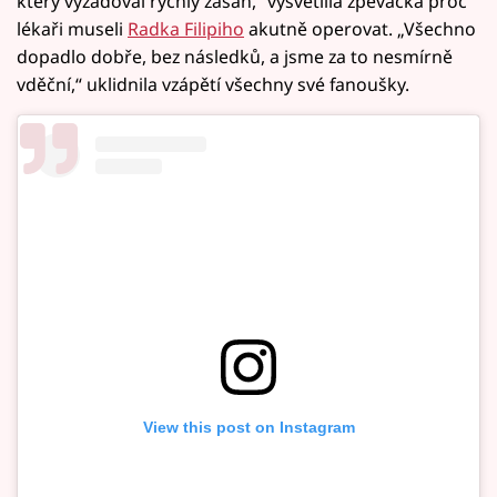
který vyžadoval rychlý zásah,“ vysvětlila zpěvačka proč
lékaři museli
Radka Filipiho
akutně operovat. „Všechno
dopadlo dobře, bez následků, a jsme za to nesmírně
vděční,“ uklidnila vzápětí všechny své fanoušky.
View this post on Instagram