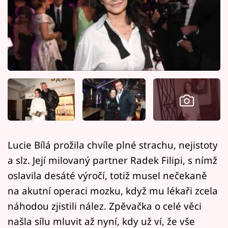
Horoskopy
Sledujte prima+
Filmový festival Karlovy Vary
Pořady
Mámy sobě
Přihlášení
Lucie Bílá prožila chvíle plné strachu, nejistoty
a slz. Její milovaný partner Radek Filipi, s nímž
Sledujte nás
oslavila desáté výročí, totiž musel nečekaně
na akutní operaci mozku, když mu lékaři zcela
náhodou zjistili nález. Zpěvačka o celé věci
našla sílu mluvit až nyní, kdy už ví, že vše