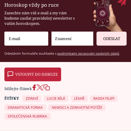
Horoskop vždy po ruce
Zanechte nám váš e-mail a my vám
budeme zasílat pravidelný newsletter s
vaším horoskopem.
ODESLAT
Odesláním formuláře souhlasíte s
podmínkami zpracování osobních údajů
VSTOUPIT DO DISKUZE
Sdílejte článek
ŠTÍTKY
ZDRAVÍ
LUCIE BÍLÁ
LÉKAŘ
RADEK FILIPI
DRAMATICKÁ FORMA
NEMOCI A ZDRAVOTNÍ POTÍŽE
SPOLEČENSKÁ RUBRIKA