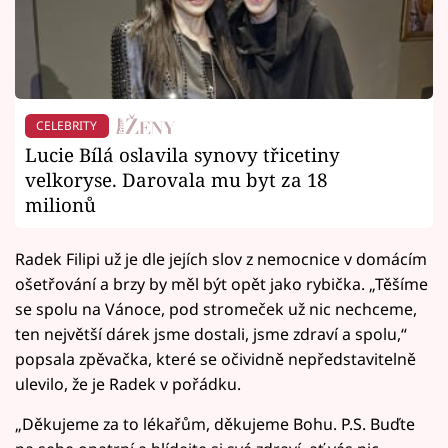
CELEBRITY
Lucie Bílá oslavila synovy třicetiny
velkoryse. Darovala mu byt za 18
milionů
Radek Filipi už je dle jejích slov z nemocnice v domácím
ošetřování a brzy by měl být opět jako rybička. „Těšíme
se spolu na Vánoce, pod stromeček už nic nechceme,
ten největší dárek jsme dostali, jsme zdraví a spolu,“
popsala zpěvačka, které se očividně nepředstavitelně
ulevilo, že je Radek v pořádku.
„Děkujeme za to lékařům, děkujeme Bohu. P.S. Buďte