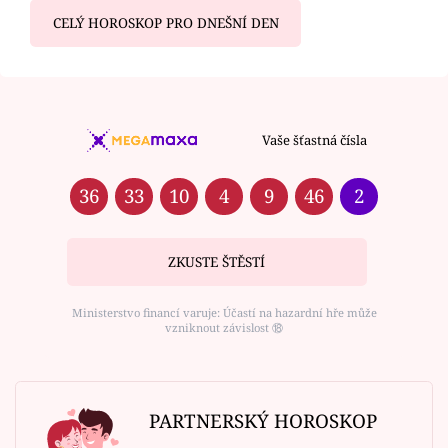
CELÝ HOROSKOP PRO DNEŠNÍ DEN
Vaše šťastná čísla
36
33
10
4
9
46
2
ZKUSTE ŠTĚSTÍ
Ministerstvo financí varuje: Účastí na hazardní hře může
vzniknout závislost ⑱
PARTNERSKÝ HOROSKOP