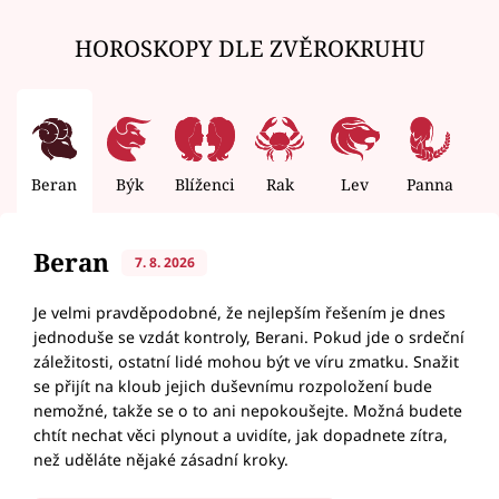
HOROSKOPY DLE ZVĚROKRUHU
Beran
Býk
Blíženci
Rak
Lev
Panna
V
Beran
7. 8. 2026
Je velmi pravděpodobné, že nejlepším řešením je dnes
jednoduše se vzdát kontroly, Berani. Pokud jde o srdeční
záležitosti, ostatní lidé mohou být ve víru zmatku. Snažit
se přijít na kloub jejich duševnímu rozpoložení bude
nemožné, takže se o to ani nepokoušejte. Možná budete
chtít nechat věci plynout a uvidíte, jak dopadnete zítra,
než uděláte nějaké zásadní kroky.