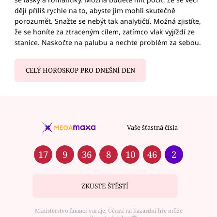
dějí příliš rychle na to, abyste jim mohli skutečně
porozumět. Snažte se nebýt tak analytičtí. Možná zjistíte,
že se honíte za ztraceným cílem, zatímco vlak vyjíždí ze
stanice. Naskočte na palubu a nechte problém za sebou.
CELÝ HOROSKOP PRO DNEŠNÍ DEN
Vaše šťastná čísla
17
9
36
8
10
46
2
ZKUSTE ŠTĚSTÍ
Ministerstvo financí varuje: Účastí na hazardní hře může