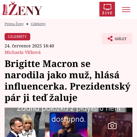
ŽIVĚ
Prima Ženy
■
Celebrity
Trendy:
Polabí
Inspekce
Prostřeno!
AYTO?
CELEBRITY
SDÍLET
Módní alarm
Zrádci
Proměny
24. července 2025 18:40
Michaela Vlčková
Brigitte Macron se
narodila jako muž, hlásá
Témata
influencerka. Prezidentský
Celebrity
pár ji teď žaluje
Žádná položka z playlistu není
Vztahy
dostupná.
Seriály