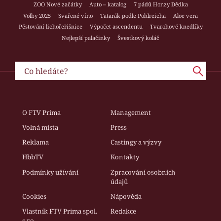
ZOO Nové začátky
Auto – katalog
7 pádů Honzy Dědka
Volby 2025
Svařené víno
Tatarák podle Pohlreicha
Aloe vera
Pěstování lichořeřišnice
Výpočet ascendentu
Tvarohové knedlíky
Nejlepší palačinky
Švestkový koláč
O FTV Prima
Management
Volná místa
Press
Reklama
Castingy a výzvy
HbbTV
Kontakty
Podmínky užívání
Zpracování osobních
údajů
Cookies
Nápověda
Vlastník FTV Prima spol.
Redakce
s r.o.