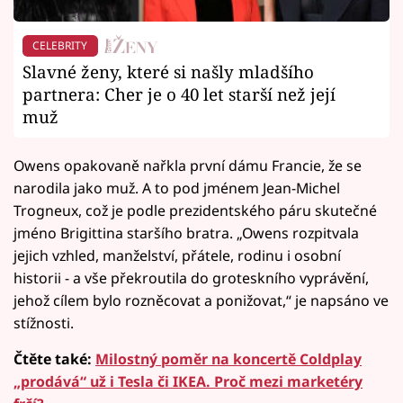
CELEBRITY
Slavné ženy, které si našly mladšího
partnera: Cher je o 40 let starší než její
muž
Owens opakovaně nařkla první dámu Francie, že se
narodila jako muž. A to pod jménem Jean-Michel
Trogneux, což je podle prezidentského páru skutečné
jméno Brigittina staršího bratra. „Owens rozpitvala
jejich vzhled, manželství, přátele, rodinu i osobní
historii - a vše překroutila do groteskního vyprávění,
jehož cílem bylo rozněcovat a ponižovat,“ je napsáno ve
stížnosti.
Čtěte také:
Milostný poměr na koncertě Coldplay
„prodává“ už i Tesla či IKEA. Proč mezi marketéry