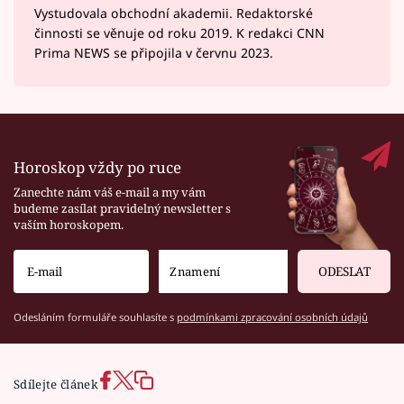
Vystudovala obchodní akademii. Redaktorské
činnosti se věnuje od roku 2019. K redakci CNN
Prima NEWS se připojila v červnu 2023.
Horoskop vždy po ruce
Zanechte nám váš e-mail a my vám
budeme zasílat pravidelný newsletter s
vaším horoskopem.
ODESLAT
Odesláním formuláře souhlasíte s
podmínkami zpracování osobních údajů
Sdílejte článek