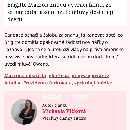
Brigitte Macron znovu vyvrací fámu, že
se narodila jako muž. Pomluvy děsí i její
dceru
Candace označila žalobu za snahu ji šikanovat poté, co
Brigitte odmítla opakované žádosti novinářky o
rozhovor. „Jedná se o útok cizí vlády na práva americké
nezávislé novinářky, která se řídí prvním dodatkem,“
uvedl mluvčí Owens.
Macrona odstrčila jeho žena při vystupování z
letadla. Prezidenta fackovala, spekulují média:
Failed to fetch
Autor článku
Michaela Vlčková
Všechny články autora