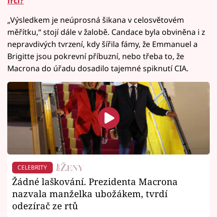
frčí?
„Výsledkem je neúprosná šikana v celosvětovém
měřítku,“ stojí dále v žalobě. Candace byla obviněna i z
nepravdivých tvrzení, kdy šířila fámy, že Emmanuel a
Brigitte jsou pokrevní příbuzní, nebo třeba to, že
Macrona do úřadu dosadilo tajemné spiknutí CIA.
CELEBRITY
Žádné laškování. Prezidenta Macrona
nazvala manželka ubožákem, tvrdí
odezírač ze rtů