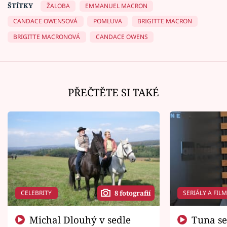
ŠTÍTKY
ŽALOBA
EMMANUEL MACRON
CANDACE OWENSOVÁ
POMLUVA
BRIGITTE MACRON
BRIGITTE MACRONOVÁ
CANDACE OWENS
PŘEČTĚTE SI TAKÉ
CELEBRITY
SERIÁLY A FIL
8 fotografií
Michal Dlouhý v sedle
Tuna se chtěl vrátit domů.