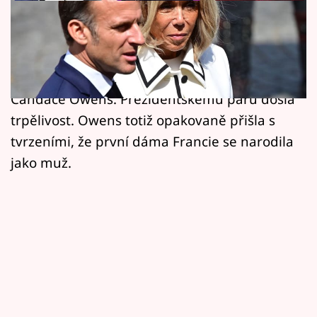
Horoskopy
Prezident Francie Emmanuel Macron společně
Sledujte prima+
s manželkou Brigitte žalují za pomluvu
Filmový festival Karlovy Vary
americkou kontroverzní komentátorku
Candace Owens. Prezidentskému páru došla
Pořady
trpělivost. Owens totiž opakovaně přišla s
tvrzeními, že první dáma Francie se narodila
Mámy sobě
jako muž.
Přihlášení
Sledujte nás