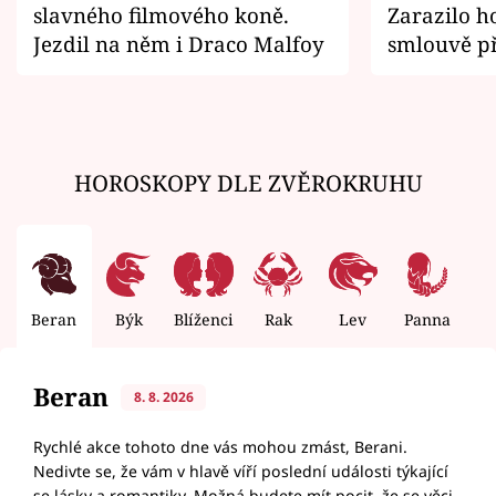
slavného filmového koně.
Zarazilo ho
Jezdil na něm i Draco Malfoy
smlouvě př
zemřít
HOROSKOPY DLE ZVĚROKRUHU
Beran
Býk
Blíženci
Rak
Lev
Panna
V
Beran
8. 8. 2026
Rychlé akce tohoto dne vás mohou zmást, Berani.
Nedivte se, že vám v hlavě víří poslední události týkající
se lásky a romantiky. Možná budete mít pocit, že se věci