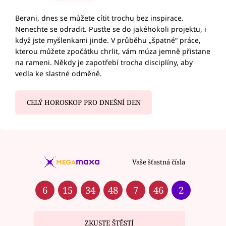
Berani, dnes se můžete cítit trochu bez inspirace.
Nenechte se odradit. Pusťte se do jakéhokoli projektu, i
když jste myšlenkami jinde. V průběhu „špatné“ práce,
kterou můžete zpočátku chrlit, vám múza jemně přistane
na rameni. Někdy je zapotřebí trocha disciplíny, aby
vedla ke slastné odměně.
CELÝ HOROSKOP PRO DNEŠNÍ DEN
Vaše šťastná čísla
6
15
34
48
7
46
2
ZKUSTE ŠTĚSTÍ