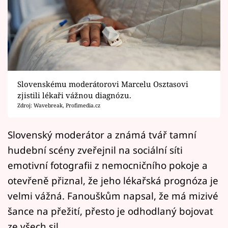
Horoskopy
Sledujte prima+
Filmový festival Karlovy Vary
Pořady
Slovenskému moderátorovi Marcelu Osztasovi
zjistili lékaři vážnou diagnózu.
Mámy sobě
Zdroj: Wavebreak, Profimedia.cz
Přihlášení
Slovenský moderátor a známá tvář tamní
hudební scény zveřejnil na sociální síti
emotivní fotografii z nemocničního pokoje a
Sledujte nás
otevřeně přiznal, že jeho lékařská prognóza je
velmi vážná. Fanouškům napsal, že má mizivé
šance na přežití, přesto je odhodlaný bojovat
ze všech sil.