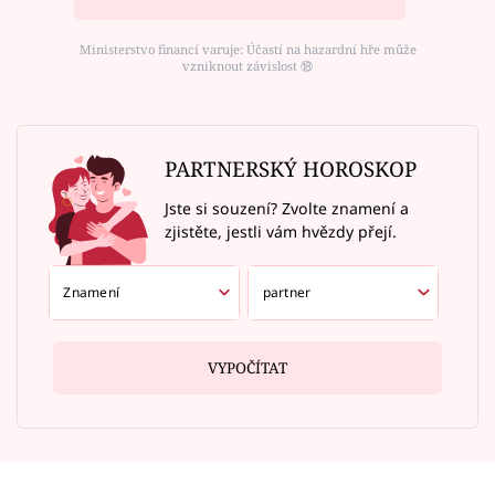
Ministerstvo financí varuje: Účastí na hazardní hře může
vzniknout závislost ⑱
PARTNERSKÝ HOROSKOP
Jste si souzení? Zvolte znamení a
zjistěte, jestli vám hvězdy přejí.
VYPOČÍTAT