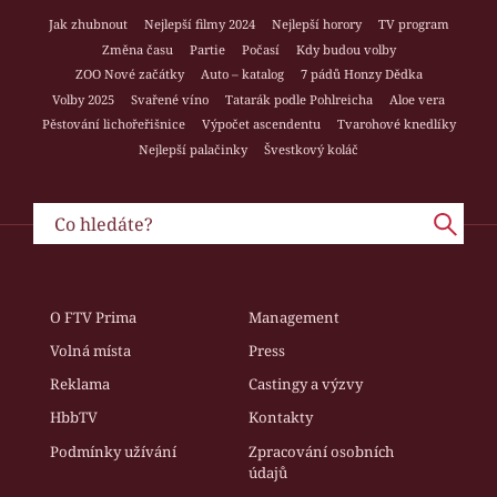
Jak zhubnout
Nejlepší filmy 2024
Nejlepší horory
TV program
Změna času
Partie
Počasí
Kdy budou volby
ZOO Nové začátky
Auto – katalog
7 pádů Honzy Dědka
Volby 2025
Svařené víno
Tatarák podle Pohlreicha
Aloe vera
Pěstování lichořeřišnice
Výpočet ascendentu
Tvarohové knedlíky
Nejlepší palačinky
Švestkový koláč
O FTV Prima
Management
Volná místa
Press
Reklama
Castingy a výzvy
HbbTV
Kontakty
Podmínky užívání
Zpracování osobních
údajů