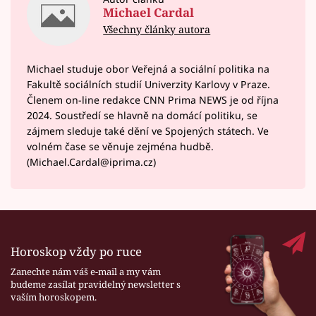
Michael Cardal
Všechny články autora
Michael studuje obor Veřejná a sociální politika na
Fakultě sociálních studií Univerzity Karlovy v Praze.
Členem on-line redakce CNN Prima NEWS je od října
2024. Soustředí se hlavně na domácí politiku, se
zájmem sleduje také dění ve Spojených státech. Ve
volném čase se věnuje zejména hudbě.
(Michael.Cardal@iprima.cz)
Horoskop vždy po ruce
Zanechte nám váš e-mail a my vám
budeme zasílat pravidelný newsletter s
vaším horoskopem.