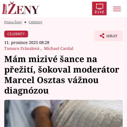
ŽIVĚ
Prima Ženy
■
Celebrity
Trendy:
Polabí
Inspekce
Prostřeno!
AYTO?
CELEBRITY
SDÍLET
Módní alarm
Zrádci
Proměny
11. prosince 2025 08:28
Tamara Fränzlová
,
Michael Cardal
Mám mizivé šance na
přežití, šokoval moderátor
Témata
Marcel Osztas vážnou
Celebrity
diagnózou
Vztahy
Seriály