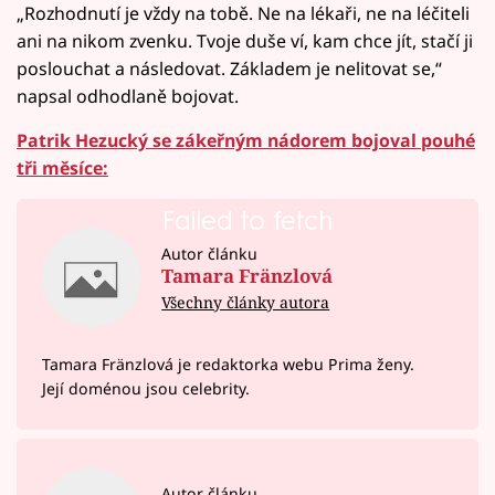
„Rozhodnutí je vždy na tobě. Ne na lékaři, ne na léčiteli
ani na nikom zvenku. Tvoje duše ví, kam chce jít, stačí ji
poslouchat a následovat. Základem je nelitovat se,“
napsal odhodlaně bojovat.
Patrik Hezucký se zákeřným nádorem bojoval pouhé
tři měsíce:
Failed to fetch
Autor článku
Tamara Fränzlová
Všechny články autora
Tamara Fränzlová je redaktorka webu Prima ženy.
Její doménou jsou celebrity.
Autor článku