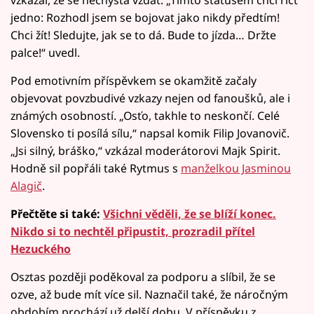
vzkázal, že se nechystá vzdát. „Tímto statusem chci říct
jedno: Rozhodl jsem se bojovat jako nikdy předtím!
Chci žít! Sledujte, jak se to dá. Bude to jízda… Držte
palce!“ uvedl.
Pod emotivním příspěvkem se okamžitě začaly
objevovat povzbudivé vzkazy nejen od fanoušků, ale i
známých osobností. „Osťo, takhle to neskončí. Celé
Slovensko ti posílá sílu,“ napsal komik Filip Jovanovič.
„Jsi silný, bráško,“ vzkázal moderátorovi Majk Spirit.
Hodně sil popřáli také Rytmus s
manželkou Jasminou
Alagič
.
Přečtěte si také:
Všichni věděli, že se blíží konec.
Nikdo si to nechtěl připustit, prozradil přítel
Hezuckého
Osztas později poděkoval za podporu a slíbil, že se
ozve, až bude mít více sil. Naznačil také, že náročným
obdobím prochází už delší dobu. V příspěvku z