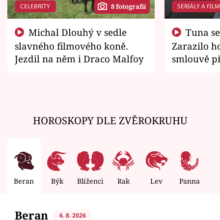
CELEBRITY
SERIÁLY A FIL
8 fotografií
Michal Dlouhý v sedle
Tuna se chtěl vrátit domů.
slavného filmového koně.
Zarazilo ho
Jezdil na něm i Draco Malfoy
smlouvě př
zemřít
HOROSKOPY DLE ZVĚROKRUHU
Beran
Býk
Blíženci
Rak
Lev
Panna
V
Beran
6. 8. 2026