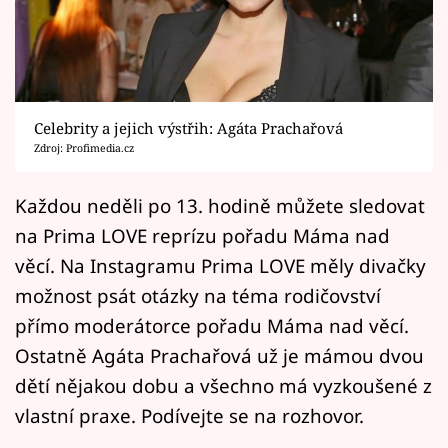
Horoskopy
Sledujte prima+
Filmový festival Karlovy Vary
Celebrity a jejich výstřih: Agáta Prachařová
Pořady
Zdroj: Profimedia.cz
Mámy sobě
Každou neděli po 13. hodině můžete sledovat
na Prima LOVE reprízu pořadu Máma nad
Přihlášení
věcí. Na Instagramu Prima LOVE měly divačky
možnost psát otázky na téma rodičovství
přímo moderátorce pořadu Máma nad věcí.
Sledujte nás
Ostatně Agáta Prachařová už je mámou dvou
dětí nějakou dobu a všechno má vyzkoušené z
vlastní praxe. Podívejte se na rozhovor.