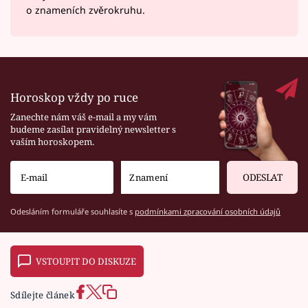
o znameních zvěrokruhu.
Horoskop vždy po ruce
Zanechte nám váš e-mail a my vám
budeme zasílat pravidelný newsletter s
vaším horoskopem.
ODESLAT
Odesláním formuláře souhlasíte s
podmínkami zpracování osobních údajů
VSTOUPIT DO DISKUZE
Sdílejte článek