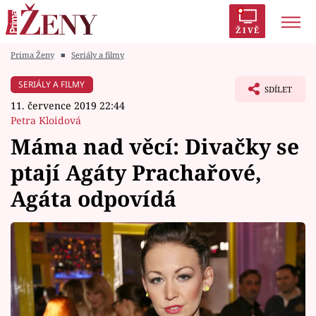
ŽIVĚ
Prima Ženy
■
Seriály a filmy
Trendy:
Polabí
Inspekce
Prostřeno!
AYTO?
SERIÁLY A FILMY
SDÍLET
Módní alarm
Zrádci
Proměny
11. července 2019 22:44
Petra Kloidová
Máma nad věcí: Divačky se
ptají Agáty Prachařové,
Témata
Agáta odpovídá
Celebrity
Vztahy
Seriály