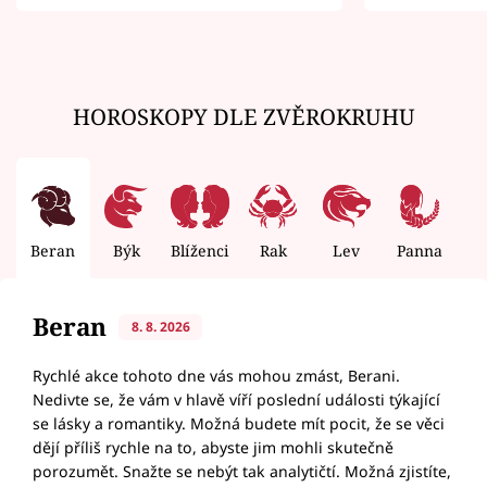
zemřít
HOROSKOPY DLE ZVĚROKRUHU
Beran
Býk
Blíženci
Rak
Lev
Panna
V
Beran
8. 8. 2026
Rychlé akce tohoto dne vás mohou zmást, Berani.
Nedivte se, že vám v hlavě víří poslední události týkající
se lásky a romantiky. Možná budete mít pocit, že se věci
dějí příliš rychle na to, abyste jim mohli skutečně
porozumět. Snažte se nebýt tak analytičtí. Možná zjistíte,