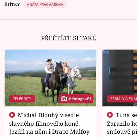
ŠTÍTKY
AGÁTA PRACHAŘOVÁ
PŘEČTĚTE SI TAKÉ
CELEBRITY
SERIÁLY A FIL
8 fotografií
Michal Dlouhý v sedle
Tuna se chtěl vrátit domů.
slavného filmového koně.
Zarazilo ho
Jezdil na něm i Draco Malfoy
smlouvě př