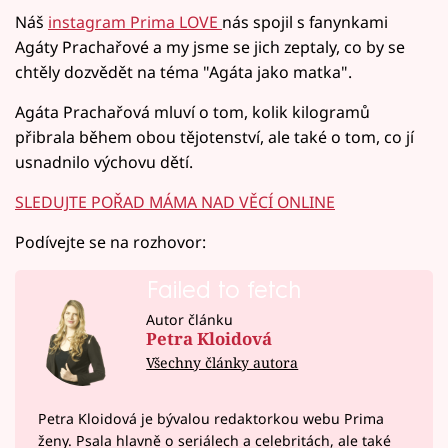
Náš
instagram Prima LOVE
nás spojil s fanynkami
Agáty Prachařové a my jsme se jich zeptaly, co by se
chtěly dozvědět na téma "Agáta jako matka".
Agáta Prachařová mluví o tom, kolik kilogramů
přibrala během obou tějotenství, ale také o tom, co jí
usnadnilo výchovu dětí.
SLEDUJTE POŘAD MÁMA NAD VĚCÍ ONLINE
Podívejte se na rozhovor:
Failed to fetch
Autor článku
Petra Kloidová
Všechny články autora
Petra Kloidová je bývalou redaktorkou webu Prima
ženy. Psala hlavně o seriálech a celebritách, ale také