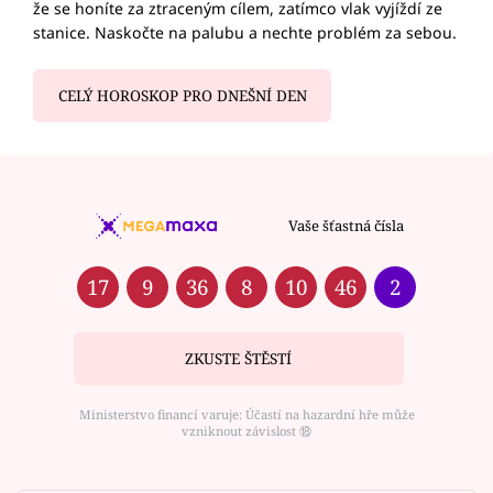
že se honíte za ztraceným cílem, zatímco vlak vyjíždí ze
stanice. Naskočte na palubu a nechte problém za sebou.
CELÝ HOROSKOP PRO DNEŠNÍ DEN
Vaše šťastná čísla
17
9
36
8
10
46
2
ZKUSTE ŠTĚSTÍ
Ministerstvo financí varuje: Účastí na hazardní hře může
vzniknout závislost ⑱