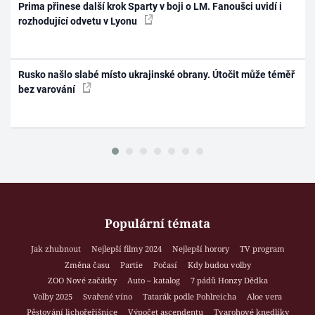
Prima přinese další krok Sparty v boji o LM. Fanoušci uvidí i
rozhodující odvetu v Lyonu
Rusko našlo slabé místo ukrajinské obrany. Útočit může téměř
bez varování
Populární témata
Jak zhubnout
Nejlepší filmy 2024
Nejlepší horory
TV program
Změna času
Partie
Počasí
Kdy budou volby
ZOO Nové začátky
Auto – katalog
7 pádů Honzy Dědka
Volby 2025
Svařené víno
Tatarák podle Pohlreicha
Aloe vera
Pěstování lichořeřišnice
Výpočet ascendentu
Tvarohové knedlíky