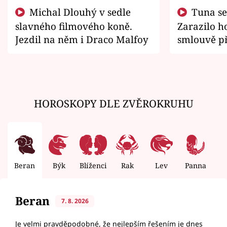
Michal Dlouhý v sedle
Tuna se chtěl vrátit domů.
slavného filmového koně.
Zarazilo ho
Jezdil na něm i Draco Malfoy
smlouvě př
zemřít
HOROSKOPY DLE ZVĚROKRUHU
Beran
Býk
Blíženci
Rak
Lev
Panna
V
Beran
7. 8. 2026
Je velmi pravděpodobné, že nejlepším řešením je dnes