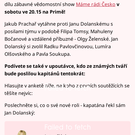
dílu zábavné vědomostní show
Máme rádi Česko
v
sobotu ve 20.15 na Primě!
Jakub Prachař vytáhne proti Janu Dolanskému s
posilami týmu v podobě Filipa Tomsy, Mahuleny
Bočanové a vzdálené příbuzné - Olgy Želenské. Jan
Dolanský si zvolil Radku Pavlovčinovou, Lumíra
Olšovského a Pavla Soukupa.
Podívete se také v upoutávce, kdo ze známých tváří
bude poslilou kapitánů tentokrát:
Hlasujte v anketě níže, na koho z prvních soutěžících se
Failed to fetch
těšíte nejvíc:
Poslechněte si, co o své nové roli - kapatána řekl sám
Jan Dolanský:
Failed to fetch