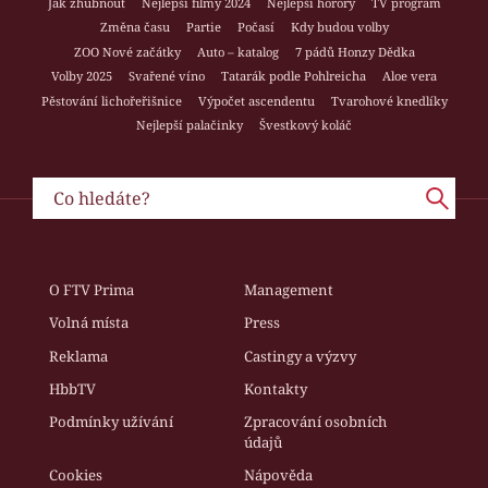
Jak zhubnout
Nejlepší filmy 2024
Nejlepší horory
TV program
Změna času
Partie
Počasí
Kdy budou volby
ZOO Nové začátky
Auto – katalog
7 pádů Honzy Dědka
Volby 2025
Svařené víno
Tatarák podle Pohlreicha
Aloe vera
Pěstování lichořeřišnice
Výpočet ascendentu
Tvarohové knedlíky
Nejlepší palačinky
Švestkový koláč
O FTV Prima
Management
Volná místa
Press
Reklama
Castingy a výzvy
HbbTV
Kontakty
Podmínky užívání
Zpracování osobních
údajů
Cookies
Nápověda