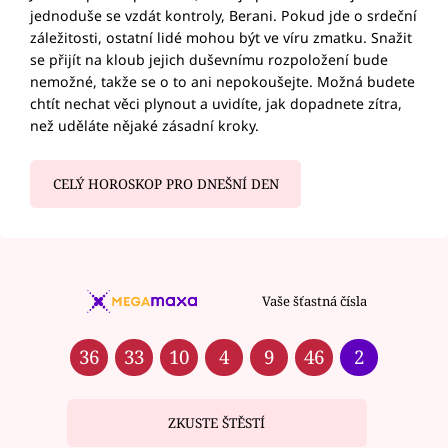
jednoduše se vzdát kontroly, Berani. Pokud jde o srdeční
záležitosti, ostatní lidé mohou být ve víru zmatku. Snažit
se přijít na kloub jejich duševnímu rozpoložení bude
nemožné, takže se o to ani nepokoušejte. Možná budete
chtít nechat věci plynout a uvidíte, jak dopadnete zítra,
než uděláte nějaké zásadní kroky.
CELÝ HOROSKOP PRO DNEŠNÍ DEN
Vaše šťastná čísla
36
33
10
4
9
46
2
ZKUSTE ŠTĚSTÍ