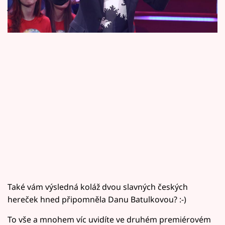
Horoskopy
jejich portrétů. Vyzkoušejte si úkol s nimi.
Sledujte prima+
Filmový festival Karlovy Vary
Pořady
Mámy sobě
Přihlášení
Sledujte nás
Také vám výsledná koláž dvou slavných českých
hereček hned připomněla Danu Batulkovou? :-)
To vše a mnohem víc uvidíte ve druhém premiérovém