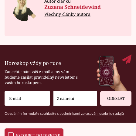
Autor článku
Zuzana Schneidewind
Všechny články autora
Horoskop vždy po ruce
Zanechte nám váš e-mail a my vám
budeme zasílat pravidelný newsletter s
vaším horoskopem.
ODESLAT
Odesláním formuláře souhlasíte s
podmínkami zpracování osobních údajů
VSTOUPIT DO DISKUZE