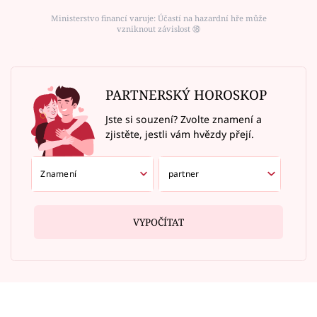
Ministerstvo financí varuje: Účastí na hazardní hře může
vzniknout závislost ⑱
PARTNERSKÝ HOROSKOP
Jste si souzení? Zvolte znamení a
zjistěte, jestli vám hvězdy přejí.
VYPOČÍTAT