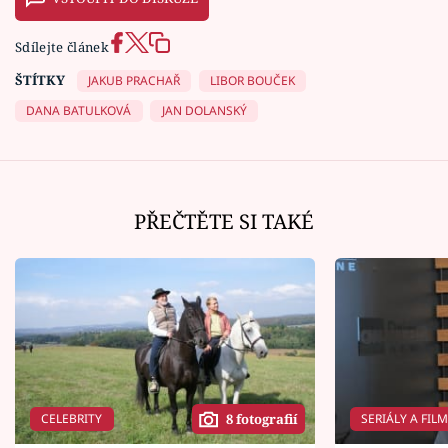
Sdílejte článek
ŠTÍTKY
JAKUB PRACHAŘ
LIBOR BOUČEK
DANA BATULKOVÁ
JAN DOLANSKÝ
PŘEČTĚTE SI TAKÉ
CELEBRITY
SERIÁLY A FIL
8 fotografií